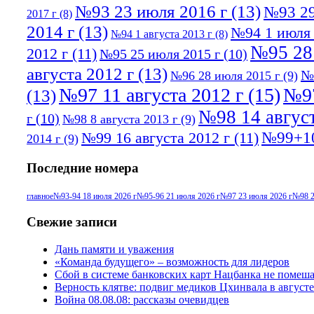
№93 23 июля 2016 г
(13)
№93 29
2017 г
(8)
2014 г
(13)
№94 1 июля 
№94 1 августа 2013 г
(8)
№95 28
2012 г
(11)
№95 25 июля 2015 г
(10)
августа 2012 г
(13)
№
№96 28 июля 2015 г
(9)
№97 11 августа 2012 г
(15)
№97
(13)
№98 14 август
г
(10)
№98 8 августа 2013 г
(9)
№99+10
№99 16 августа 2012 г
(11)
2014 г
(9)
Последние номера
главное
№93-94 18 июля 2026 г
№95-96 21 июля 2026 г
№97 23 июля 2026 г
№98 2
Свежие записи
Дань памяти и уважения
«Команда будущего» – возможность для лидеров
Сбой в системе банковских карт Нацбанка не помеш
Верность клятве: подвиг медиков Цхинвала в августе
Война 08.08.08: рассказы очевидцев