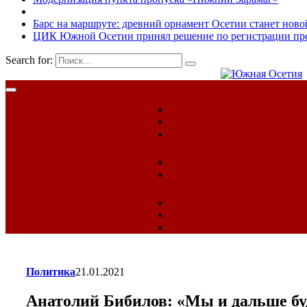
Барс на маршруте: древний орнамент Осетии станет ново
ЦИК Южной Осетии принял решение по регистрации пред
Search for:
Политика
21.01.2021
Анатолий Бибилов: «Мы и дальше бу