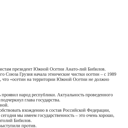
алистам президент Южной Осетии Анато-лий Бибилов.
го Союза Грузия начала этнические чистки осетин – с 1989
, что «осетин на территории Южной Осетии не должно
ь проявил народ республики. Актуальность проведенного
 подчеркнул глава государства.
иной.
особствовать вхождению в состав Российской Федерации,
о сегодня мы имеем государственность – это очень хорошо,
натолий Бибилов.
 выступили против.