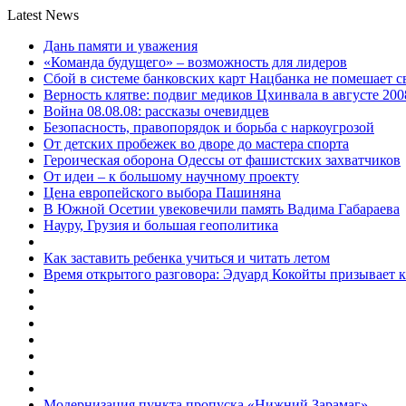
Latest News
Дань памяти и уважения
«Команда будущего» – возможность для лидеров
Сбой в системе банковских карт Нацбанка не помешает 
Верность клятве: подвиг медиков Цхинвала в августе 200
Война 08.08.08: рассказы очевидцев
Безопасность, правопорядок и борьба с наркоугрозой
От детских пробежек во дворе до мастера спорта
Героическая оборона Одессы от фашистских захватчиков
От идеи – к большому научному проекту
Цена европейского выбора Пашиняна
В Южной Осетии увековечили память Вадима Габараева
Науру, Грузия и большая геополитика
Как заставить ребенка учиться и читать летом
Время открытого разговора: Эдуард Кокойты призывает 
Модернизация пункта пропуска «Нижний Зарамаг»