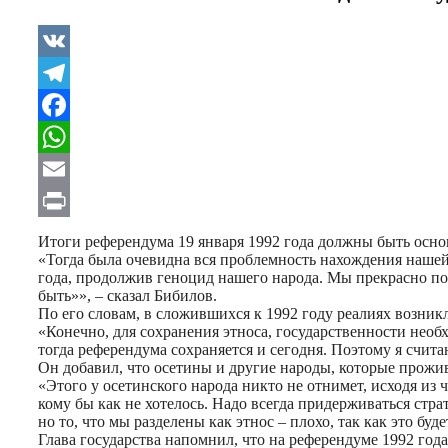
VK
Telegram
Facebook
WhatsApp
Email
Print
Итоги референдума 19 января 1992 года должны быть осн
«Тогда была очевидна вся проблемность нахождения нашей 
года, продолжив геноцид нашего народа. Мы прекрасно п
быть»», – сказал Бибилов.
По его словам, в сложившихся к 1992 году реалиях возник
«Конечно, для сохранения этноса, государственности нео
тогда референдума сохраняется и сегодня. Поэтому я счита
Он добавил, что осетины и другие народы, которые прожи
«Этого у осетинского народа никто не отнимет, исходя из
кому бы как не хотелось. Надо всегда придерживаться стра
но то, что мы разделены как этнос – плохо, так как это б
Глава государства напомнил, что на референдуме 1992 год