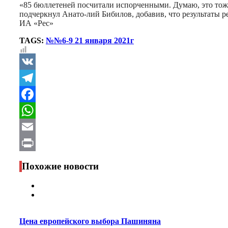
«85 бюллетеней посчитали испорченными. Думаю, это тож
подчеркнул Анато-лий Бибилов, добавив, что результаты ре
ИА «Рес»
TAGS:
№№6-9 21 января 2021г
VK
Telegram
Facebook
WhatsApp
Email
Print
Похожие новости
Цена европейского выбора Пашиняна