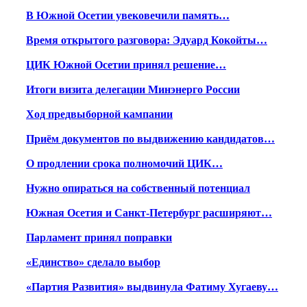
В Южной Осетии увековечили память…
Время открытого разговора: Эдуард Кокойты…
ЦИК Южной Осетии принял решение…
Итоги визита делегации Минэнерго России
Ход предвыборной кампании
Приём документов по выдвижению кандидатов…
О продлении срока полномочий ЦИК…
Нужно опираться на собственный потенциал
Южная Осетия и Санкт-Петербург расширяют…
Парламент принял поправки
«Единство» сделало выбор
«Партия Развития» выдвинула Фатиму Хугаеву…