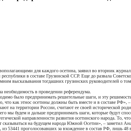
овополагающими для каждого осетина, заявил во вторник журн
республики в составе Грузинской ССР. Еще до развала Советско
омним высказывания тогдашних грузинских руководителей о том
ла необходимость в проведении референдума.
бходимо было предпринимать решительные шаги, и эту решимост
ю, что как этнос осетины должны быть вместе и в составе РФ», –
вают на территории России, считают ее своей исторической род
 чего мы будем и дальше предпринимать шаги, которые будут сп
тегической направленности развития осетинского народа. То, чт
удет сказываться на будущем народа Южной Осетии», – заметил А
а, из 53441 проголосовавших за вхождение в состав РФ, лишь 48