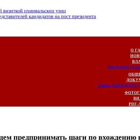
й визиткой цхинвальских улиц
ставителей кандидатов на пост президента
О Г
НОВ
ВЛ
Президент
Пра
ОБЩ
ДОКУ
Указы Президента
ФОТОГ
ВИ
PDF-
дем предпринимать шаги по вхождению в