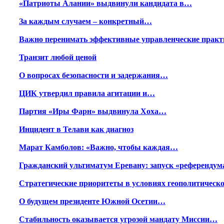
«Патриоты Алании» выдвинули кандидата в…
За каждым случаем – конкретный…
Важно перенимать эффективные управленческие практ
Транзит любой ценой
О вопросах безопасности и задержания…
ЦИК утвердил правила агитации и…
Партия «Иры Фарн» выдвинула Хоха…
Инцидент в Телави как диагноз
Марат Камболов: «Важно, чтобы каждая…
Гражданский ультиматум Еревану: запуск «референду
Стратегические приоритеты в условиях геополитичес
О будущем президенте Южной Осетии…
Стабильность оказывается угрозой мандату Миссии…