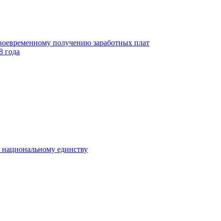
своевременному получению заработных плат
8 года
к национальному единству