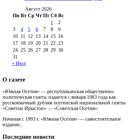
№99 4 августа
2017 г
(9)
№99 4 августа 2015 г
(6)
2016 г
(12)
№99 16
Август 2026
№99 8 июля 2014 г
(9)
Пн
Вт
Ср
Чт
Пт
Сб
Вс
№99+100 10
августа 2012 г
(11)
1
2
августа 2013 г
(12)
3
4
5
6
7
8
9
10
11
12
13
14
15
16
17
18
19
20
21
22
23
24
25
26
27
28
29
30
31
« Июл
О газете
«Южная Осетия» — республиканская общественно-
политическая газета, издается с января 1983 года как
русскоязычный дубляж осетинской национальной газеты
«Советон Ирыстон» — «Советская Осетия».
Начиная с 1993 г. «Южная Осетия» — самостоятельное
издание..
Последние новости