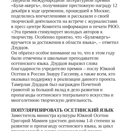
Лауреаты Международной литературной премии
«Булæ-мæргъ», получившие престижную награду 12
декабря в ходе церемонии, прошедшей в Москве,
поделились впечатлениями и рассказали о своей
творческой деятельности на встрече с журналистами
в пресс-центре Комитета информации и печати РЮО.
«Эта премия стимулирует молодых авторов к
творчеству. Особенно приятно, что «Булæмæргъ»
вручается за достижения в области языка», – отметил
Дзудцов.
Он обратил особое внимание на то, что в этом году
были отмечены и школьные преподаватели
осетинского языка. Дзудцов выразил слова
благодарности учредителю премии – послу Южной
Осетии в России Знауру Гассиеву, а также всем, кто
оказывал поддержку в реализации данного проекта.
Тамерлан Дзудцов был награжден Почетной
грамотой за большой вклад в дело развития и
пропаганды осетинского театрального искусства и
многолетнюю творческую деятельность.
ПОПУЛЯРИЗИРОВАТЬ ОСЕТИНСКИЙ ЯЗЫК
Заместитель министра культуры Южной Осетии
Григорий Мамиев удостоен диплома 1-й степени за
развитие и пропаганду осетинского языка, за цикл