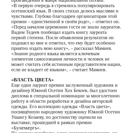
произведений в жанре национальной поэзии.
«В первую очередь я стремлюсь популяризировать
осетинский язык. В своих стихах делюсь мыслями и
чувствами. Глубоко благодарен организаторам этой
премии – единственной в своём роде», – отметил он.
«Перед началом церемонии гости не знали лауреатов.
Вадим Тедеев пообещал издать книгу лауреата
первой степени. После объявления результатов он
подошел ко мне и отметил, что ему будет особенно
приятно издать мою книгу», – рассказал Мамиев.
«Знание родного языка является ключевым
элементом самосознания личности и человек не
может считать себя истинным представителем нации,
если не владеет её языком», – считает Мамиев.
«ВЛАСТЬ ЦВЕТА»
Еще один лауреат премии заслуженный художник и
дизайнер Южной Осетии Хох Бекоев, был удостоен
диплома в специальной номинации за многолетнюю
работу в области разработки и дизайна авторской
одежды. Его коллекцию одежды «Власть цвета»,
посвящённую народному художнику Южной Осетии
Ушангу Козаеву, по достоинству оценили на
выставке, прошедшей в рамках премии
«Булæмæргъ».