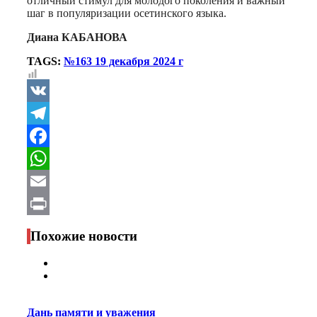
отличный стимул для молодого поколения и важный
шаг в популяризации осетинского языка.
Диана КАБАНОВА
TAGS:
№163 19 декабря 2024 г
VK
Telegram
Facebook
WhatsApp
Email
Print
Похожие новости
Дань памяти и уважения