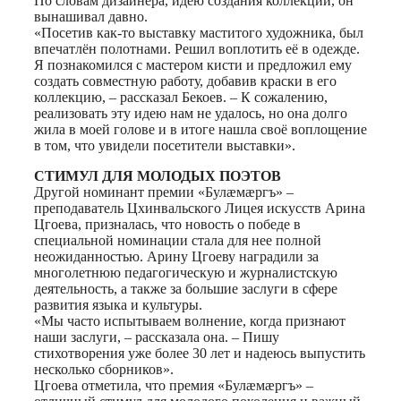
По словам дизайнера, идею создания коллекции, он
вынашивал давно.
«Посетив как-то выставку маститого художника, был
впечатлён полотнами. Решил воплотить её в одежде.
Я познакомился с мастером кисти и предложил ему
создать совместную работу, добавив краски в его
коллекцию, – рассказал Бекоев. – К сожалению,
реализовать эту идею нам не удалось, но она долго
жила в моей голове и в итоге нашла своё воплощение
в том, что увидели посетители выставки».
СТИМУЛ ДЛЯ МОЛОДЫХ ПОЭТОВ
Другой номинант премии «Булæмæргъ» –
преподаватель Цхинвальского Лицея искусств Арина
Цгоева, призналась, что новость о победе в
специальной номинации стала для нее полной
неожиданностью. Арину Цгоеву наградили за
многолетнюю педагогическую и журналистскую
деятельность, а также за большие заслуги в сфере
развития языка и культуры.
«Мы часто испытываем волнение, когда признают
наши заслуги, – рассказала она. – Пишу
стихотворения уже более 30 лет и надеюсь выпустить
несколько сборников».
Цгоева отметила, что премия «Булæмæргъ» –