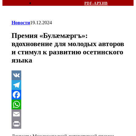
PDF-АРХИВ
Новости
19.12.2024
Премия «Булӕмæргъ»:
вдохновение для молодых авторов
и стимул к развитию осетинского
языка
VK
Telegram
Facebook
WhatsApp
Email
Print