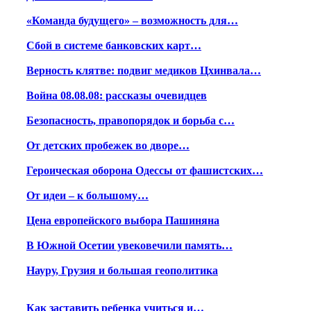
«Команда будущего» – возможность для…
Сбой в системе банковских карт…
Верность клятве: подвиг медиков Цхинвала…
Война 08.08.08: рассказы очевидцев
Безопасность, правопорядок и борьба с…
От детских пробежек во дворе…
Героическая оборона Одессы от фашистских…
От идеи – к большому…
Цена европейского выбора Пашиняна
В Южной Осетии увековечили память…
Науру, Грузия и большая геополитика
Как заставить ребенка учиться и…