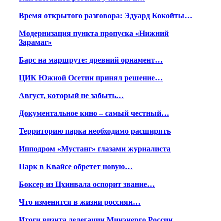
Время открытого разговора: Эдуард Кокойты…
Модернизация пункта пропуска «Нижний
Зарамаг»
Барс на маршруте: древний орнамент…
ЦИК Южной Осетии принял решение…
Август, который не забыть…
Документальное кино – самый честный…
Территорию парка необходимо расширять
Ипподром «Мустанг» глазами журналиста
Парк в Квайсе обретет новую…
Боксер из Цхинвала оспорит звание…
Что изменится в жизни россиян…
Итоги визита делегации Минэнерго России