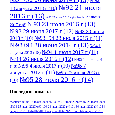
№92
№92 21 июля
18 августа 2018 г
(10)
2016 г
(16)
№92 27 июня
№92 27 июля 2013 г
(6)
№93 23 июля 2016 г
(13)
2017 г
(8)
№93 29 июня 2017 г
(12)
№93 30 июля
№93+94 23 июля 2015 г
(11)
2013 г
(10)
№93+94 28 июня 2014 г
(13)
№94 1
№94 1 июля 2017 г
(11)
августа 2013 г
(8)
№94 26 июля 2016 г
(12)
№95 1 июля 2014
№95 7
№95 4 июля 2017 г
(10)
г
(8)
августа 2012 г
(11)
№95 25 июля 2015 г
№95 28 июля 2016 г
(14)
(10)
№95+96 3 августа 2013 г
(11)
№96 6
Последние номера
№96 9 августа 2012
июля 2017 г
(11)
г
(13)
№96+97 3
№96 28 июля 2015 г
(9)
главное
№93-94 18 июля 2026 г
№95-96 21 июля 2026 г
№97 23 июля 2026
г
№98 25 июля 2026
№99-100 28 июля 2026 г
№101 30 июля 2026 г
№104 4
№96+97 30 июля
июля 2014 г
(10)
августа 2026 г
№№102-103 1 августа 2026 г
№№105-106 6 августа 2026 г