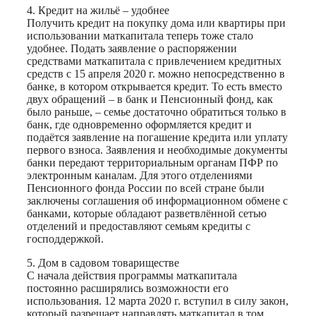
4. Кредит на жильё – удобнее
Получить кредит на покупку дома или квартиры при
использовании маткапитала теперь тоже стало
удобнее. Подать заявление о распоряжении
средствами маткапитала с привлечением кредитных
средств с 15 апреля 2020 г. можно непосредственно в
банке, в котором открывается кредит. То есть вместо
двух обращений – в банк и Пенсионный фонд, как
было раньше, – семье достаточно обратиться только в
банк, где одновременно оформ­ляется кредит и
подаётся заявление на погашение кредита или упла­ту
первого взноса. Заявления и необходимые документы
банки передают территориальным органам ПФР по
электронным каналам. Для этого отделениями
Пенсионного фонда России по всей стране были
заключены соглашения об информационном обмене с
банками, которые обладают разветвлённой сетью
отделений и предоставляют семь­ям кредиты с
господдержкой.
5. Дом в садовом товариществе
С начала действия программы маткапитала
постоянно расширялись возможности его
использования. 12 марта 2020 г. вступил в силу закон,
который разрешает направлять маткапитал в том