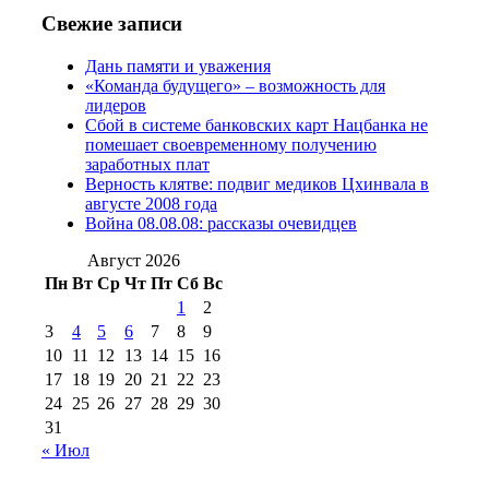
2016 г
(13)
№97 8
№97 6 августа 2013 г
(6)
Свежие записи
№97 11 августа
июля 2017 г
(13)
Дань памяти и уважения
2012 г
(15)
№97 30 июля 2015 г
«Команда будущего» – возможность для
(15)
лидеров
№98 1 августа 2015 г
(10)
№98 2
Сбой в системе банковских карт Нацбанка не
августа 2016 г
(10)
№98 5 июля 2014 г
(10)
помешает своевременному получению
№98 14
заработных плат
№98 8 августа 2013 г
(9)
Верность клятве: подвиг медиков Цхинвала в
августа 2012 г
(14)
августе 2008 года
№98+99 11 июля
Война 08.08.08: рассказы очевидцев
№99 4 августа
2017 г
(9)
№99 4 августа 2015 г
(6)
2016 г
(12)
№99 16
Август 2026
№99 8 июля 2014 г
(9)
Пн
Вт
Ср
Чт
Пт
Сб
Вс
№99+100 10
августа 2012 г
(11)
1
2
августа 2013 г
(12)
3
4
5
6
7
8
9
10
11
12
13
14
15
16
17
18
19
20
21
22
23
24
25
26
27
28
29
30
31
« Июл