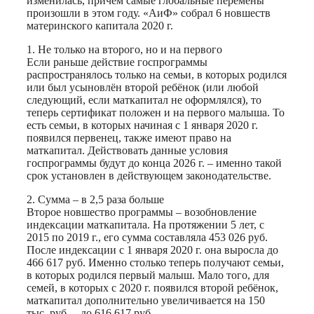
изменилась, причём самые глобальные перемены
произошли в этом году. «АиФ» собрал 6 новшеств
материнского капитала 2020 г.
1. Не только на второго, но и на первого
Если раньше действие госпрограммы
распространялось только на семьи, в которых родился
или был усыновлён второй ребёнок (или любой
следующий, если маткапитал не оформлялся), то
теперь сертификат положен и на первого малыша. То
есть семьи, в которых начиная с 1 января 2020 г.
появился первенец, также имеют право на
маткапитал. Действовать данные условия
госпрограммы будут до конца 2026 г. – именно такой
срок установлен в действующем законодательстве.
2. Сумма – в 2,5 раза больше
Второе новшество программы – возобновление
индексации маткапитала. На протяжении 5 лет, с
2015 по 2019 г., его сумма составляла 453 026 руб.
После индексации с 1 января 2020 г. она выросла до
466 617 руб. Именно столько теперь получают семьи,
в которых родился первый малыш. Мало того, для
семей, в которых с 2020 г. появился второй ребёнок,
маткапитал дополнительно увеличивается на 150
тыс. руб. – до 616 617 руб.