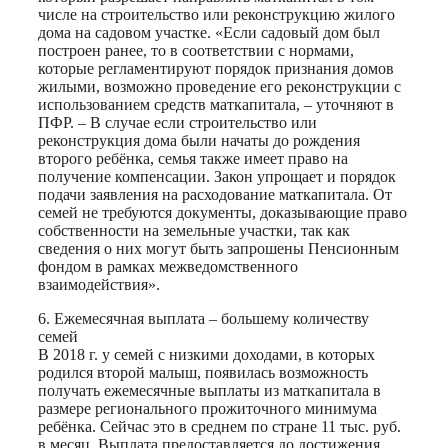
числе на строительство или реконструкцию жилого
дома на садовом участке. «Если садовый дом был
построен ранее, то в соответствии с нормами,
которые регламентируют порядок признания домов
жилыми, возможно проведение его реконструкции с
использованием средств маткапитала, – уточняют в
ПФР. – В случае если строительство или
реконструкция дома были начаты до рождения
второго ребёнка, семья также имеет право на
получение компенсации. Закон упрощает и порядок
подачи заявления на расходование маткапитала. От
семей не требуются документы, доказывающие право
собственности на земельные участки, так как
сведения о них могут быть запрошены Пенсионным
фондом в рамках межведомственного
взаимодействия».
6. Ежемесячная выплата – большему количеству
семей
В 2018 г. у семей с низкими доходами, в которых
родился второй малыш, появилась возможность
получать ежемесячные выплаты из маткапитала в
размере регионального прожиточного минимума
ребёнка. Сейчас это в среднем по стране 11 тыс. руб.
в месяц. Выплата предоставляется до достижения