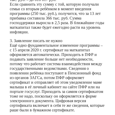
Если сравнить эту сумму с той, которую получали
семьи со вторым ребёнком в момент введения
программы (250 тыс. руб.), получится, что за 13 лет
прибавка составила 366 тыс. руб. Сумма
господдержки выросла в 2,5 раза. В ближайшие годы
маткапитал также будет ежегодно расти на уровень
инфляции.
3. Заявление писать не нужно
Ещё одно фундаментальное изменение программы –
с 15 апреля 2020 г. сертификат на маткапитал
оформляется авто­матически. Приходить в ПФР и
подавать заявление больше нет необходимости,
потому что работает система взаимодейст­вия между
государственными ведомствами. Сведения о
появлении ребёнка поступают в Пенсионный фонд
из органов ЗАГСа, потом ПФР оформляет
сертификат и отправляет об этом уведомление маме
малыша в её личный кабинет на сайте ПФР или на
портале госуслуг. Приходить за самим сертификатом
тоже не надо, по­скольку он оформ­ляется в форме
электронного документа. Цифровая версия
сертификата включает в себя те же сведения, которые
раше были в бумажном сертификате.