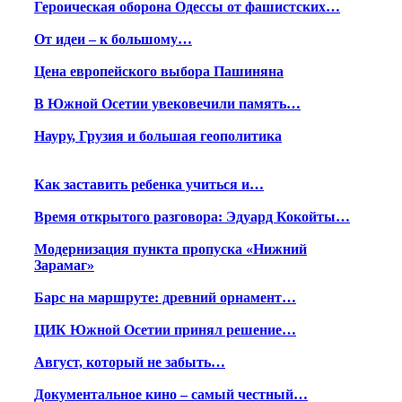
Героическая оборона Одессы от фашистских…
От идеи – к большому…
Цена европейского выбора Пашиняна
В Южной Осетии увековечили память…
Науру, Грузия и большая геополитика
Как заставить ребенка учиться и…
Время открытого разговора: Эдуард Кокойты…
Модернизация пункта пропуска «Нижний
Зарамаг»
Барс на маршруте: древний орнамент…
ЦИК Южной Осетии принял решение…
Август, который не забыть…
Документальное кино – самый честный…