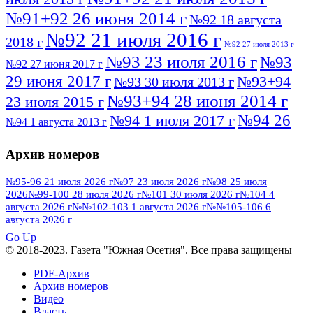
№91+92 26 июня 2014 г
№92 18 августа
№92 21 июля 2016 г
2018 г
№92 27 июля 2013 г
№93 23 июля 2016 г
№93
№92 27 июня 2017 г
29 июня 2017 г
№93+94
№93 30 июля 2013 г
№93+94 28 июня 2014 г
23 июля 2015 г
№94 26
№94 1 июля 2017 г
№94 1 августа 2013 г
июля 2016 г
№95 4 июля 2017 г
№95 1 июля 2014 г
Архив номеров
№95 7 августа 2012 г
№95 25 июля 2015 г
№95 28 июля 2016 г
№95+96 3 августа
№95-96 21 июля 2026 г
№97 23 июля 2026 г
№98 25 июля
2026
№99-100 28 июля 2026 г
№101 30 июля 2026 г
№104 4
№96 9 августа
2013 г
№96 6 июля 2017 г
августа 2026 г
№№102-103 1 августа 2026 г
№№105-106 6
2012 г
№96+97 3 июля 2014 г
августа 2026 г
№96 28 июля 2015 г
ПОСМОТРЕТЬ ВСЕ
№96+97 30 июля 2016 г
№97
Go Up
№97 6 августа 2013 г
© 2018-2023. Газета "Южная Осетия". Все права защищены
№97 11 августа 2012 г
8 июля 2017 г
PDF-Архив
№97 30 июля 2015 г
№98 1 августа 2015 г
Архив номеров
Видео
№98 2 августа 2016 г
№98 5 июля 2014 г
№98 8
Власть