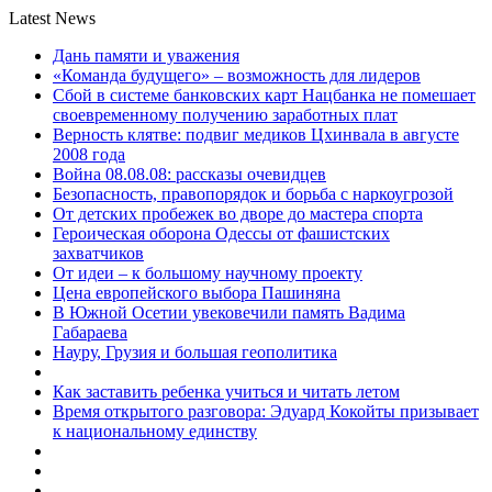
Latest News
Дань памяти и уважения
«Команда будущего» – возможность для лидеров
Сбой в системе банковских карт Нацбанка не помешает
своевременному получению заработных плат
Верность клятве: подвиг медиков Цхинвала в августе
2008 года
Война 08.08.08: рассказы очевидцев
Безопасность, правопорядок и борьба с наркоугрозой
От детских пробежек во дворе до мастера спорта
Героическая оборона Одессы от фашистских
захватчиков
От идеи – к большому научному проекту
Цена европейского выбора Пашиняна
В Южной Осетии увековечили память Вадима
Габараева
Науру, Грузия и большая геополитика
Как заставить ребенка учиться и читать летом
Время открытого разговора: Эдуард Кокойты призывает
к национальному единству