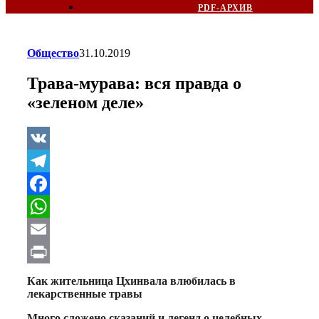
PDF-АРХИВ
Общество
31.10.2019
Трава-мурава: вся правда о
«зеленом деле»
VK
Telegram
Facebook
WhatsApp
Email
Print
Как жительница Цхинвала влюбилась в
лекарственные травы
Много сложено сказаний и легенд о целебных