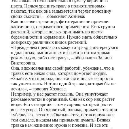
Упаковываю исключительно в бумагу коричного
цвета. Нельзя хранить траву в полиэтиленовых
пакетах, так как она задыхается и теряет половину
своих свойств», – объясняет Хозиева.
Как поясняет травница, фитотерапия не приемлет
хаотичного, неграмотного применения. Есть группа
растений, которые нельзя принимать во время
беременности и кормления. Нужно знать обязательно
дозировку различных видов растений.
«Прежде чем предлагать кому-то траву, я интересуюсь
о диагнозах, выписанных врачами и потом только
рекомендую, либо нет траву», – обозначила Залина
Викторовна.
Она, вдохновленная своей работой, убеждена, что в
травах есть некая сила, которая помогает людям.
«Знайте, что природа, она живая и нельзя ее просто
так уничтожать. Нет ни одной травки, которая бы не
лечила», – говорит Хозиева.
Например, у нас растет полынь. Она уничтожает
раковые клетки в организме. Она как сор-няк растет
везде. Есть татарник – тоже сорняк, который растет
возле мусора. Он ядовитый, однако, применяется при
туберкулезе легких. «Оказывается, нет «сорняков» в
том смысле, в каком мы привыкли думать! Всякая
травка нам жизненно нужна и полезна. И все эти