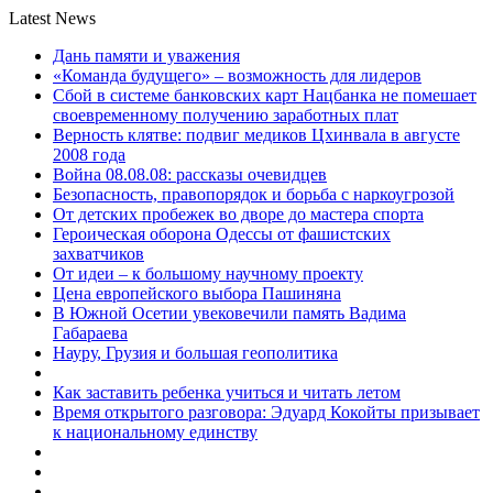
Latest News
Дань памяти и уважения
«Команда будущего» – возможность для лидеров
Сбой в системе банковских карт Нацбанка не помешает
своевременному получению заработных плат
Верность клятве: подвиг медиков Цхинвала в августе
2008 года
Война 08.08.08: рассказы очевидцев
Безопасность, правопорядок и борьба с наркоугрозой
От детских пробежек во дворе до мастера спорта
Героическая оборона Одессы от фашистских
захватчиков
От идеи – к большому научному проекту
Цена европейского выбора Пашиняна
В Южной Осетии увековечили память Вадима
Габараева
Науру, Грузия и большая геополитика
Как заставить ребенка учиться и читать летом
Время открытого разговора: Эдуард Кокойты призывает
к национальному единству