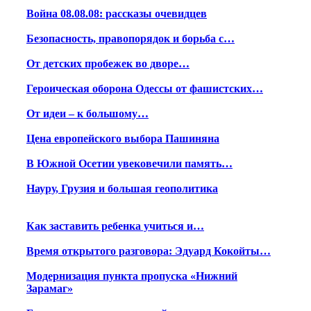
Война 08.08.08: рассказы очевидцев
Безопасность, правопорядок и борьба с…
От детских пробежек во дворе…
Героическая оборона Одессы от фашистских…
От идеи – к большому…
Цена европейского выбора Пашиняна
В Южной Осетии увековечили память…
Науру, Грузия и большая геополитика
Как заставить ребенка учиться и…
Время открытого разговора: Эдуард Кокойты…
Модернизация пункта пропуска «Нижний
Зарамаг»