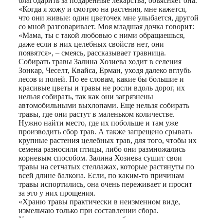
благодарить за подаренные лекарства, объясняет она.
«Когда я хожу и смотрю на растения, мне кажется,
что они живые: один цветочек мне улыбается, другой
со мной разговаривает. Моя младшая дочка говорит:
«Мама, ты с такой любовью с ними обращаешься,
даже если в них целебных свойств нет, они
появятся», – смеясь, рассказывает травница.
Собирать травы Залина Хозиева ходит в селения
Зонкар, Чеселт, Квайса, Ерман, уходя далеко вглубь
лесов и полей. По ее словам, какие бы большие и
красивые цветы и травы не росли вдоль дорог, их
нельзя собирать, так как они загрязнены
автомобильными выхлопами. Еще нельзя собирать
травы, где они растут в маленьком количестве.
Нужно найти место, где их побольше и там уже
производить сбор трав. А также запрещено срывать
крупные растения целебных трав, для того, чтобы их
семена разносили птицы, либо они размножались
корневым способом. Залина Хозиева сушит свои
травы на сетчатых стеллажах, которые растянуты по
всей длине балкона. Если, по каким-то причинам
травы испортились, она очень переживает и просит
за это у них прощения.
«Храню травы практически в неизменном виде,
измельчаю только при составлении сбора.