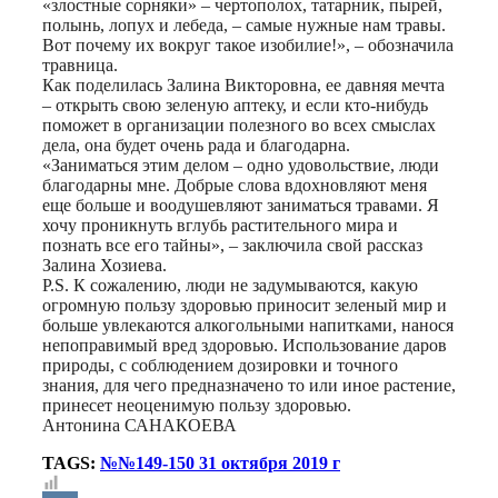
«злостные сорняки» – чертополох, татарник, пырей,
полынь, лопух и лебеда, – самые нужные нам травы.
Вот почему их вокруг такое изобилие!», – обозначила
травница.
Как поделилась Залина Викторовна, ее давняя мечта
– открыть свою зеленую аптеку, и если кто-нибудь
поможет в организации полезного во всех смыслах
дела, она будет очень рада и благодарна.
«Заниматься этим делом – одно удовольствие, люди
благодарны мне. Добрые слова вдохновляют меня
еще больше и воодушевляют заниматься травами. Я
хочу проникнуть вглубь растительного мира и
познать все его тайны», – заключила свой рассказ
Залина Хозиева.
P.S. К сожалению, люди не задумываются, какую
огромную пользу здоровью приносит зеленый мир и
больше увлекаются алкогольными напитками, нанося
непоправимый вред здоровью. Использование даров
природы, с соблюдением дозировки и точного
знания, для чего предназначено то или иное растение,
принесет неоценимую пользу здоровью.
Антонина САНАКОЕВА
TAGS:
№№149-150 31 октября 2019 г