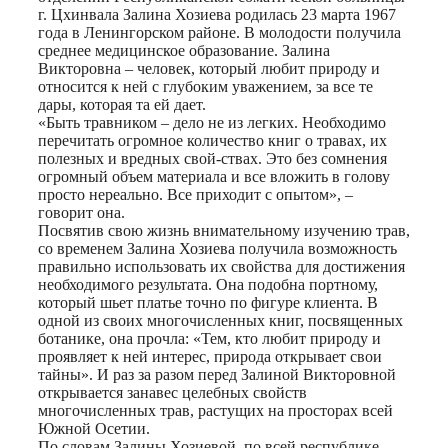
г. Цхинвала Залина Хозиева родилась 23 марта 1967
года в Ленингорском районе. В молодости получила
среднее медицинское образование. Залина
Викторовна – человек, который любит природу и
относится к ней с глубоким уважением, за все те
дары, которая та ей дает.
«Быть травником – дело не из легких. Необходимо
перечитать огромное количество книг о травах, их
полезных и вредных свой-ствах. Это без сомнения
огромный объем материала и все вложить в голову
просто нереально. Все приходит с опытом», –
говорит она.
Посвятив свою жизнь внимательному изучению трав,
со временем Залина Хозиева получила возможность
правильно использовать их свойства для достижения
необходимого результата. Она подобна портному,
который шьет платье точно по фигуре клиента. В
одной из своих многочисленных книг, посвященных
ботанике, она прочла: «Тем, кто любит природу и
проявляет к ней интерес, природа открывает свои
тайны». И раз за разом перед Залиной Викторовной
открывается занавес целебных свойств
многочисленных трав, растущих на просторах всей
Южной Осетии.
По словам Залины Хозиевой, по всей республике