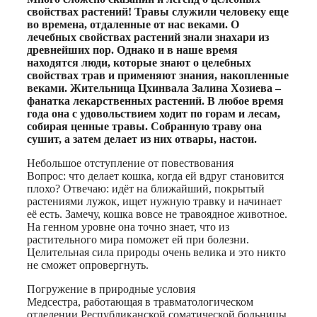
свойствах растений! Травы служили человеку еще
во времена, отдаленные от нас веками. О
лечебных свойствах растений знали знахари из
древнейших пор. Однако и в наше время
находятся люди, которые знают о целебных
свойствах трав и применяют знания, накопленные
веками. Жительница Цхинвала Залина Хозиева –
фанатка лекарственных растений. В любое время
года она с удовольствием ходит по горам и лесам,
собирая ценные травы. Собранную траву она
сушит, а затем делает из них отвары, настои.
Небольшое отступление от повествования
Вопрос: что делает кошка, когда ей вдруг становится
плохо? Отвечаю: идёт на ближайший, покрытый
растениями лужок, ищет нужную травку и начинает
её есть. Замечу, кошка вовсе не травоядное животное.
На генном уровне она точно знает, что из
растительного мира поможет ей при болезни.
Целительная сила природы очень велика и это никто
не сможет опровергнуть.
Погружение в природные условия
Медсестра, работающая в травматологическом
отделении Республиканской соматической больницы