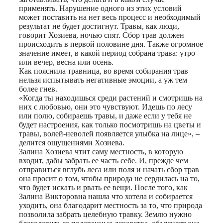
применять. Нарушение одного из этих условий
может поставить на нет весь процесс и необходимый
результат не будет достигнут. Травы, как люди,
говорит Хозиева, ночью спят. Сбор трав должен
происходить в первой половине дня. Также огромное
значение имеет, в какой период собрана трава: утро
или вечер, весна или осень.
Как пояснила травница, во время собирания трав
нельзя испытывать негативные эмоции, а уж тем
более гнев.
«Когда ты находишься среди растений и смотришь на
них с любовью, они это чувствуют. Идешь по лесу
или полю, собираешь травы, и даже если у тебя не
будет настроения, как только посмотришь на цветы и
травы, волей-неволей появляется улыбка на лице», –
делится ощущениями Хозиева.
Залина Хозиева чтит саму местность, в которую
входит, дабы забрать ее часть себе. И, прежде чем
отправиться вглубь леса или поля и начать сбор трав
она просит о том, чтобы природа не сердилась на то,
что будет искать и рвать ее вещи. После того, как
Залина Викторовна нашла что хотела и собирается
уходить, она благодарит местность за то, что природа
позволила забрать целебную травку. Землю нужно