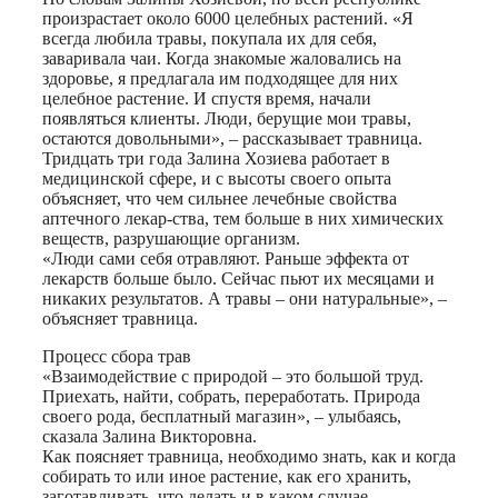
произрастает около 6000 целебных растений. «Я
всегда любила травы, покупала их для себя,
заваривала чаи. Когда знакомые жаловались на
здоровье, я предлагала им подходящее для них
целебное растение. И спустя время, начали
появляться клиенты. Люди, берущие мои травы,
остаются довольными», – рассказывает травница.
Тридцать три года Залина Хозиева работает в
медицинской сфере, и с высоты своего опыта
объясняет, что чем сильнее лечебные свойства
аптечного лекар-ства, тем больше в них химических
веществ, разрушающие организм.
«Люди сами себя отравляют. Раньше эффекта от
лекарств больше было. Сейчас пьют их месяцами и
никаких результатов. А травы – они натуральные», –
объясняет травница.
Процесс сбора трав
«Взаимодействие с природой – это большой труд.
Приехать, найти, собрать, переработать. Природа
своего рода, бесплатный магазин», – улыбаясь,
сказала Залина Викторовна.
Как поясняет травница, необходимо знать, как и когда
собирать то или иное растение, как его хранить,
заготавливать, что делать и в каком случае