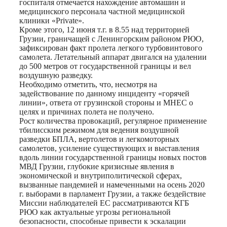
госпиталя отмечается нахождение автомашин и
медицинского персонала частной медицинской
клиники «Private».
Кроме этого, 12 июня т.г. в 8.55 над территорией
Грузии, граничащей с Ленингорским районом РЮО,
зафиксирован факт пролета легкого турбовинтового
самолета. Летательный аппарат двигался на удалении
до 500 метров от государственной границы и вел
воздушную разведку.
Необходимо отметить, что, несмотря на
задействование по данному инциденту «горячей
линии», ответа от грузинской стороны и МНЕС о
целях и причинах полета не получено.
Рост количества провокаций, регулярное применение
тбилисским режимом для ведения воздушной
разведки БПЛА, вертолетов и легкомоторных
самолетов, усиление существующих и выставления
вдоль линии государственной границы новых постов
МВД Грузии, глубокие кризисные явления в
экономической и внутриполитической сферах,
вызванные пандемией и намеченными на осень 2020
г. выборами в парламент Грузии, а также бездействие
Миссии наблюдателей ЕС рассматриваются КГБ
РЮО как актуальные угрозы региональной
безопасности, способные привести к эскалации