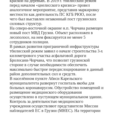
краской на деревьях. В 2019 г. тбилисский режим
перед началом «цнелисского кризиса» провел
аналогичное мероприятие, представив маркировку
местности как деятельность ПС КГБ РЮО, после
чего был выставлен незаконный пост грузинских
силовых структур.
На северо-восточной окраине н.п. Чорчана размещен
новый пост МВД Грузии. Объект расположен в
лесополосе, на нем фиксируется не менее 5
сотрудников полиции.
В рамках развития приграничной инфраструктуры
тбилисский режим заявил о начале строительства 3-х
километрового участка асфальтовой дороги
Бролосани-Чорчана, что позволит грузинской
стороне в случае необходимости обеспечить
максимально быстрое передислоцирование в данный
район дополнительных сил и средств.
В населённом пункте Абиси Карельского
муниципалитета развернут госпиталь якобы для
больных коронавирусом. Обустройство помещений и
размещение медицинского оборудования
осуществлено в пустующем муниципальном здании.
Контроль за деятельностью медицинского
учреждения осуществляют представители Миссии
наблюдателей ЕС в Грузии (МНЕС). На территории