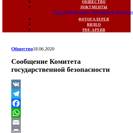
ОБЩЕСТВО
ДОКУМЕНТЫ
Указы Президента
Документы
Постано
ФОТОГАЛЕРЕЯ
ВИДЕО
PDF-АРХИВ
Общество
18.06.2020
Сообщение Комитета
государственной безопасности
VK
Telegram
Facebook
WhatsApp
Email