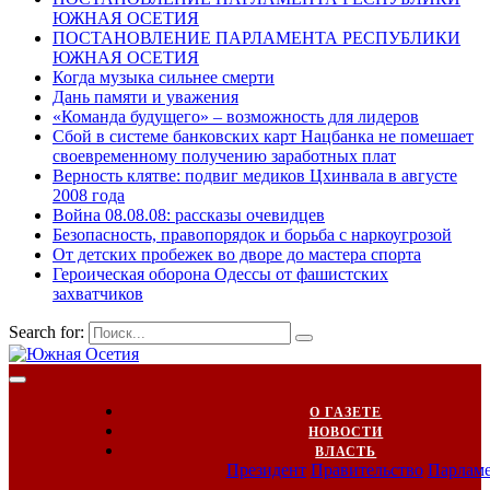
ЮЖНАЯ ОСЕТИЯ
ПОСТАНОВЛЕНИЕ ПАРЛАМЕНТА РЕСПУБЛИКИ
ЮЖНАЯ ОСЕТИЯ
Когда музыка сильнее смерти
Дань памяти и уважения
«Команда будущего» – возможность для лидеров
Сбой в системе банковских карт Нацбанка не помешает
своевременному получению заработных плат
Верность клятве: подвиг медиков Цхинвала в августе
2008 года
Война 08.08.08: рассказы очевидцев
Безопасность, правопорядок и борьба с наркоугрозой
От детских пробежек во дворе до мастера спорта
Героическая оборона Одессы от фашистских
захватчиков
Search for:
О ГАЗЕТЕ
НОВОСТИ
ВЛАСТЬ
Президент
Правительство
Парлам