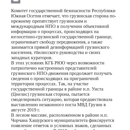
Print
Комитет государственной безопасности Республики
Южная Осетия отмечает, что грузинская сторона по-
прежнему препятствует грузинским и
международным НПО в получении объективной
информации о процессах, происходящих на
югоосетино-грузинской государственной границе,
ограничивает свободу передвижения, а также
занимается прямой дезинформацией грузинского
населения, тбилисского руководства и своих
западных кураторов.
В этих условиях КГБ РЮО через возможности
патриотично настроенных представителей
грузинского НПО-движения продолжает получать
сведения о происходящих на приграничной
территории процессах. Так, на участке
государственной границы в районе н.п. Уиста
(Цнелис) грузинская сторона, пытается
смоделировать ситуацию, которая предшествовала
выставлению незаконного поста МВД Грузии в
августе 2019 г.
В лесном массиве, расположенном в районе н.п.
Чорчана Хашурского муниципалитета фиксируется
появление отметок и условных знаков, сделанных