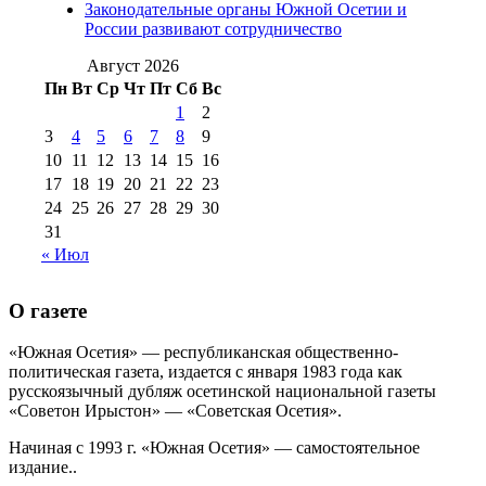
августа 2012 г
(14)
Законодательные органы Южной Осетии и
№98+99 11 июля
России развивают сотрудничество
№99 4 августа
2017 г
(9)
№99 4 августа 2015 г
(6)
2016 г
(12)
№99 16
Август 2026
№99 8 июля 2014 г
(9)
Пн
Вт
Ср
Чт
Пт
Сб
Вс
№99+100 10
августа 2012 г
(11)
1
2
августа 2013 г
(12)
3
4
5
6
7
8
9
10
11
12
13
14
15
16
17
18
19
20
21
22
23
24
25
26
27
28
29
30
31
« Июл
О газете
«Южная Осетия» — республиканская общественно-
политическая газета, издается с января 1983 года как
русскоязычный дубляж осетинской национальной газеты
«Советон Ирыстон» — «Советская Осетия».
Начиная с 1993 г. «Южная Осетия» — самостоятельное
издание..