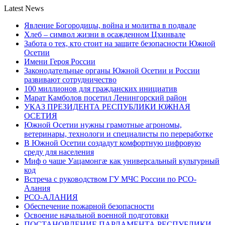
Latest News
Явление Богородицы, война и молитва в подвале
Хлеб – символ жизни в осажденном Цхинвале
Забота о тех, кто стоит на защите безопасности Южной
Осетии
Имени Героя России
Законодательные органы Южной Осетии и России
развивают сотрудничество
100 миллионов для гражданских инициатив
Марат Камболов посетил Ленингорский район
УКАЗ ПРЕЗИДЕНТА РЕСПУБЛИКИ ЮЖНАЯ
ОСЕТИЯ
Южной Осетии нужны грамотные агрономы,
ветеринары, технологи и специалисты по переработке
В Южной Осетии создадут комфортную цифровую
среду для населения
Миф о чаше Уацамонгæ как универсальный культурный
код
Встреча с руководством ГУ МЧС России по РСО-
Алания
РСО-АЛАНИЯ
Обеспечение пожарной безопасности
Освоение начальной военной подготовки
ПОСТАНОВЛЕНИЕ ПАРЛАМЕНТА РЕСПУБЛИКИ