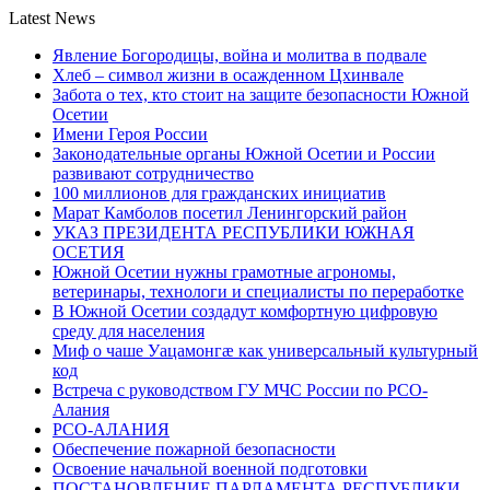
Latest News
Явление Богородицы, война и молитва в подвале
Хлеб – символ жизни в осажденном Цхинвале
Забота о тех, кто стоит на защите безопасности Южной
Осетии
Имени Героя России
Законодательные органы Южной Осетии и России
развивают сотрудничество
100 миллионов для гражданских инициатив
Марат Камболов посетил Ленингорский район
УКАЗ ПРЕЗИДЕНТА РЕСПУБЛИКИ ЮЖНАЯ
ОСЕТИЯ
Южной Осетии нужны грамотные агрономы,
ветеринары, технологи и специалисты по переработке
В Южной Осетии создадут комфортную цифровую
среду для населения
Миф о чаше Уацамонгæ как универсальный культурный
код
Встреча с руководством ГУ МЧС России по РСО-
Алания
РСО-АЛАНИЯ
Обеспечение пожарной безопасности
Освоение начальной военной подготовки
ПОСТАНОВЛЕНИЕ ПАРЛАМЕНТА РЕСПУБЛИКИ