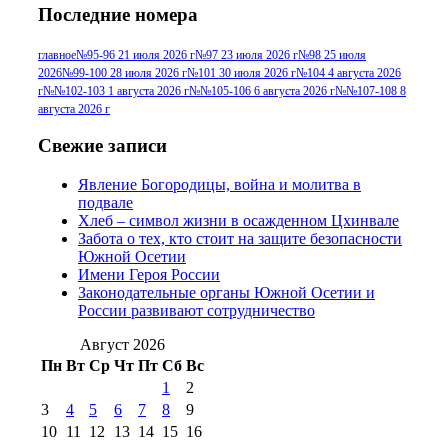
Последние номера
№96 9 августа 2012
июля 2017 г
(11)
г
(13)
№96+97 3
№96 28 июля 2015 г
(9)
главное
№95-96 21 июля 2026 г
№97 23 июля 2026 г
№98 25 июля
2026
№99-100 28 июля 2026 г
№101 30 июля 2026 г
№104 4 августа 2026
№96+97 30 июля
июля 2014 г
(10)
г
№№102-103 1 августа 2026 г
№№105-106 6 августа 2026 г
№№107-108 8
2016 г
(13)
№97 8
августа 2026 г
№97 6 августа 2013 г
(6)
№97 11 августа
июля 2017 г
(13)
Свежие записи
2012 г
(15)
№97 30 июля 2015 г
Явление Богородицы, война и молитва в
(15)
подвале
№98 1 августа 2015 г
(10)
№98 2
Хлеб – символ жизни в осажденном Цхинвале
августа 2016 г
(10)
№98 5 июля 2014 г
(10)
Забота о тех, кто стоит на защите безопасности
№98 14
Южной Осетии
№98 8 августа 2013 г
(9)
Имени Героя России
августа 2012 г
(14)
Законодательные органы Южной Осетии и
№98+99 11 июля
России развивают сотрудничество
№99 4 августа
2017 г
(9)
№99 4 августа 2015 г
(6)
2016 г
(12)
№99 16
Август 2026
№99 8 июля 2014 г
(9)
Пн
Вт
Ср
Чт
Пт
Сб
Вс
№99+100 10
августа 2012 г
(11)
1
2
августа 2013 г
(12)
3
4
5
6
7
8
9
10
11
12
13
14
15
16