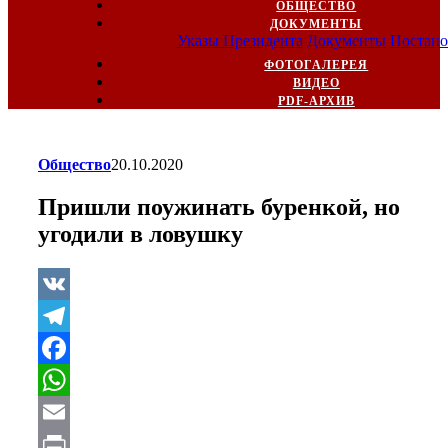
ОБЩЕСТВО
ДОКУМЕНТЫ
Указы Президента
Документы
Постано
ФОТОГАЛЕРЕЯ
ВИДЕО
PDF-АРХИВ
Общество
20.10.2020
Пришли поужинать буренкой, но
угодили в ловушку
VK
Telegram
Facebook
WhatsApp
Email