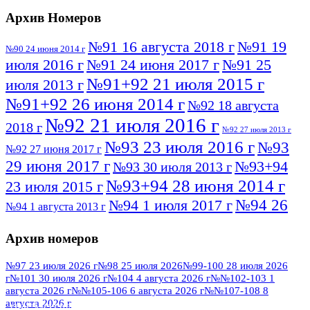
Архив Номеров
№91 16 августа 2018 г
№91 19
№90 24 июня 2014 г
июля 2016 г
№91 24 июня 2017 г
№91 25
№91+92 21 июля 2015 г
июля 2013 г
№91+92 26 июня 2014 г
№92 18 августа
№92 21 июля 2016 г
2018 г
№92 27 июля 2013 г
№93 23 июля 2016 г
№93
№92 27 июня 2017 г
29 июня 2017 г
№93+94
№93 30 июля 2013 г
№93+94 28 июня 2014 г
23 июля 2015 г
№94 26
№94 1 июля 2017 г
№94 1 августа 2013 г
июля 2016 г
№95 4 июля 2017 г
№95 1 июля 2014 г
Архив номеров
№95 7 августа 2012 г
№95 25 июля 2015 г
№95 28 июля 2016 г
№95+96 3 августа
№97 23 июля 2026 г
№98 25 июля 2026
№99-100 28 июля 2026
г
№101 30 июля 2026 г
№104 4 августа 2026 г
№№102-103 1
№96 9 августа
2013 г
№96 6 июля 2017 г
августа 2026 г
№№105-106 6 августа 2026 г
№№107-108 8
2012 г
№96+97 3 июля 2014 г
августа 2026 г
№96 28 июля 2015 г
ПОСМОТРЕТЬ ВСЕ