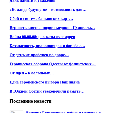
Дань памяти и уважения
«Команда будущего» – возможность для…
Сбой в системе банковских карт…
Верность клятве: подвиг медиков Цхинвала…
Война 08.08.08: рассказы очевидцев
Безопасность, правопорядок и борьба с…
От детских пробежек во дворе…
Героическая оборона Одессы от фашистских…
От идеи – к большому…
Цена европейского выбора Пашиняна
В Южной Осетии увековечили память…
Последние новости
Явление Богородицы, война и молитва в