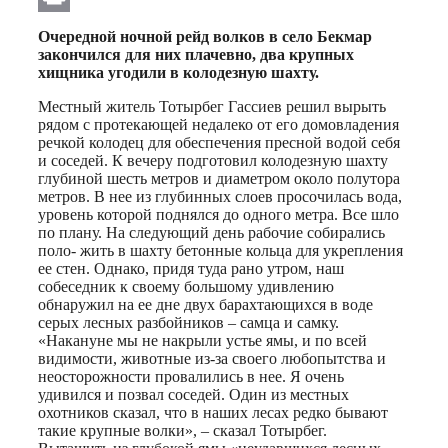
Print
Очередной ночной рейд волков в село Бекмар
закончился для них плачевно, два крупных
хищника угодили в колодезную шахту.
Местный житель Тотырбег Гассиев решил вырыть
рядом с протекающей недалеко от его домовладения
речкой колодец для обеспечения пресной водой себя
и соседей. К вечеру подготовил колодезную шахту
глубиной шесть метров и диаметром около полутора
метров. В нее из глубинных слоев просочилась вода,
уровень которой поднялся до одного метра. Все шло
по плану. На следующий день рабочие собирались
поло- жить в шахту бетонные кольца для укрепления
ее стен. Однако, придя туда рано утром, наш
собеседник к своему большому удивлению
обнаружил на ее дне двух барахтающихся в воде
серых лесных разбойников – самца и самку.
«Накануне мы не накрыли устье ямы, и по всей
видимости, животные из-за своего любопытства и
неосторожности провалились в нее. Я очень
удивился и позвал соседей. Один из местных
охотников сказал, что в наших лесах редко бывают
такие крупные волки», – сказал Тотырбег.