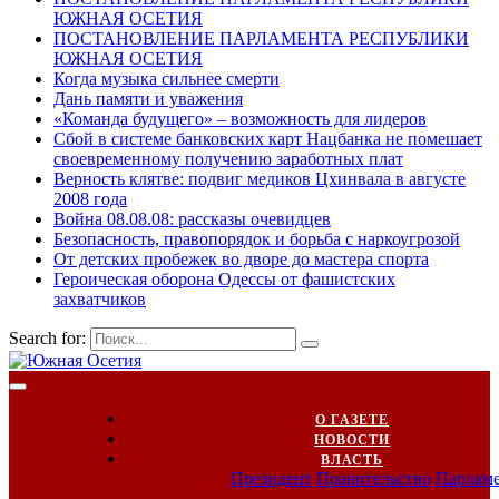
ЮЖНАЯ ОСЕТИЯ
ПОСТАНОВЛЕНИЕ ПАРЛАМЕНТА РЕСПУБЛИКИ
ЮЖНАЯ ОСЕТИЯ
Когда музыка сильнее смерти
Дань памяти и уважения
«Команда будущего» – возможность для лидеров
Сбой в системе банковских карт Нацбанка не помешает
своевременному получению заработных плат
Верность клятве: подвиг медиков Цхинвала в августе
2008 года
Война 08.08.08: рассказы очевидцев
Безопасность, правопорядок и борьба с наркоугрозой
От детских пробежек во дворе до мастера спорта
Героическая оборона Одессы от фашистских
захватчиков
Search for:
О ГАЗЕТЕ
НОВОСТИ
ВЛАСТЬ
Президент
Правительство
Парлам