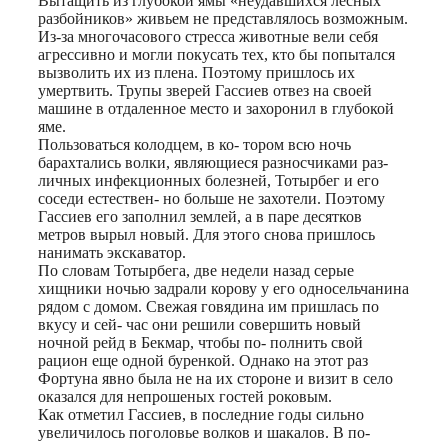
Вытащить из глубокой ямы «неудавшихся лесных
разбойников» живьем не представлялось возможным.
Из-за многочасового стресса животные вели себя
агрессивно и могли покусать тех, кто бы попытался
вызволить их из плена. Поэтому пришлось их
умертвить. Трупы зверей Гассиев отвез на своей
машине в отдаленное место и захоронил в глубокой
яме.
Пользоваться колодцем, в ко- тором всю ночь
барахтались волки, являющиеся разносчиками раз-
личных инфекционных болезней, Тотырбег и его
соседи естествен- но больше не захотели. Поэтому
Гассиев его заполнил землей, а в паре десятков
метров вырыл новый. Для этого снова пришлось
нанимать экскаватор.
По словам Тотырбега, две недели назад серые
хищники ночью задрали корову у его односельчанина
рядом с домом. Свежая говядина им пришлась по
вкусу и сей- час они решили совершить новый
ночной рейд в Бекмар, чтобы по- полнить свой
рацион еще одной буренкой. Однако на этот раз
Фортуна явно была не на их стороне и визит в село
оказался для непрошеных гостей роковым.
Как отметил Гассиев, в последние годы сильно
увеличилось поголовье волков и шакалов. В по-