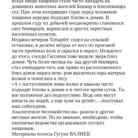
исках пищи хищники стали часто нападать на
домашних животных жителей Бекмар и близлежащих
сел. При этом потерявшие страх перед человеком
хищники нередко подходят близко к домам. В
прошлом году их добычей неоднократно становился
скот бекмарцев, корнисцев и других окрестных
населенных пунктов.
Недавно вечером Тотырбег сидел на сельской
остановке, в десятке метрах от него по проезжей
части пробежал волк и скрылся в овраге. Незадолго
до этого, соседи Гассиева тоже видели зверя близ
домов. Чуть более месяца на- зад другой бекмарец
стал очевидцем того, как прямо из расположенного
близ домов оврага вече- ром выскочила пара матерых
волков и понеслась к лесу.
«А с наступлением зимы волки и шакалы часто
подходят близко к домам и в светлое время суток. Та-
кое положение дел недопустимо. Ведь они могут
напасть на людей, а еще хуже на детей», – посетовал
наш собеседник.
Аналогичное беспокойство вы- разили и другие
местные жители. По их мнению, необходимо, чтобы
охотничьи ведомства организовали отстрел
хищников.
Материалы полосы Гугули ВАЛИЕВ