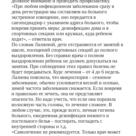
должное внимание и проводить профилактику.
«При любом инфекционном заболевании сразу в
день регистрации мы составляем на больного
экстренное извещение, оно передается в
санэпиднадзор с указанием адреса больного, чтобы
вовремя принять меры: дезинфекцию дома и в
спортивных секциях или кружках, куда ребенок
ходит», – отметила врач.
По словам Лалиевой, дети отстраняются от занятий в
школе, посещений спортивных секций до полного
выздоровления. Без справки врача о полном
выздоровлении ребенок не должен допускаться на
занятия. При соблюдении этих правил болезнь не
будет передаваться. Курс лечения – от 4 до 6 недель.
Лалиева пояснила, что микроспория – сезонное
заболевание, обычно усиливается весной и осенью,
зимой частота заболевания снижается. Если вовремя
и правильно ее лечить, она не представляет
опасности. Но надо учесть, что если она поразила
волосяную часть головы, то лечение сложнее. В
любом случае, это, прежде всего, личная гигиена
больного, ежедневная дезинфекция нижнего и
постельного белья – постирать, погладить с
внутренней стороны и т.д.
«Самолечение не рекомендуется. Только врач может