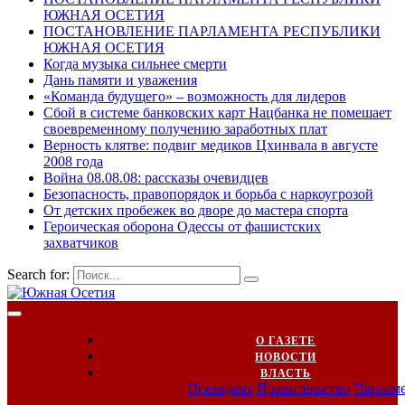
ЮЖНАЯ ОСЕТИЯ
ПОСТАНОВЛЕНИЕ ПАРЛАМЕНТА РЕСПУБЛИКИ
ЮЖНАЯ ОСЕТИЯ
Когда музыка сильнее смерти
Дань памяти и уважения
«Команда будущего» – возможность для лидеров
Сбой в системе банковских карт Нацбанка не помешает
своевременному получению заработных плат
Верность клятве: подвиг медиков Цхинвала в августе
2008 года
Война 08.08.08: рассказы очевидцев
Безопасность, правопорядок и борьба с наркоугрозой
От детских пробежек во дворе до мастера спорта
Героическая оборона Одессы от фашистских
захватчиков
Search for:
О ГАЗЕТЕ
НОВОСТИ
ВЛАСТЬ
Президент
Правительство
Парлам