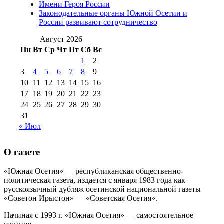
Имени Героя России
августа 2012 г
(14)
Законодательные органы Южной Осетии и
№98+99 11 июля
России развивают сотрудничество
№99 4 августа
2017 г
(9)
№99 4 августа 2015 г
(6)
2016 г
(12)
№99 16
Август 2026
№99 8 июля 2014 г
(9)
Пн
Вт
Ср
Чт
Пт
Сб
Вс
№99+100 10
августа 2012 г
(11)
1
2
августа 2013 г
(12)
3
4
5
6
7
8
9
10
11
12
13
14
15
16
17
18
19
20
21
22
23
24
25
26
27
28
29
30
31
« Июл
О газете
«Южная Осетия» — республиканская общественно-
политическая газета, издается с января 1983 года как
русскоязычный дубляж осетинской национальной газеты
«Советон Ирыстон» — «Советская Осетия».
Начиная с 1993 г. «Южная Осетия» — самостоятельное