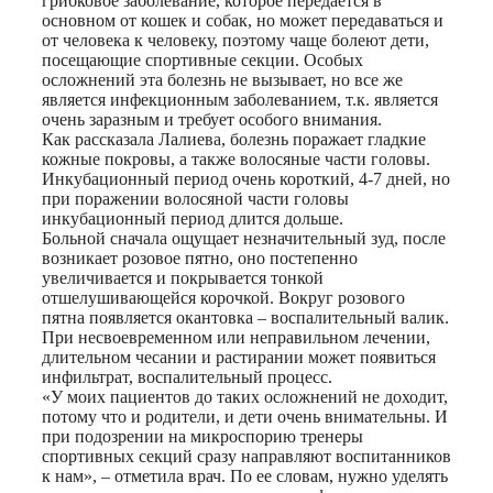
грибковое заболевание, которое передается в
основном от кошек и собак, но может передаваться и
от человека к человеку, поэтому чаще болеют дети,
посещающие спортивные секции. Особых
осложнений эта болезнь не вызывает, но все же
является инфекционным заболеванием, т.к. является
очень заразным и требует особого внимания.
Как рассказала Лалиева, болезнь поражает гладкие
кожные покровы, а также волосяные части головы.
Инкубационный период очень короткий, 4-7 дней, но
при поражении волосяной части головы
инкубационный период длится дольше.
Больной сначала ощущает незначительный зуд, после
возникает розовое пятно, оно постепенно
увеличивается и покрывается тонкой
отшелушивающейся корочкой. Вокруг розового
пятна появляется окантовка – воспалительный валик.
При несвоевременном или неправильном лечении,
длительном чесании и растирании может появиться
инфильтрат, воспалительный процесс.
«У моих пациентов до таких осложнений не доходит,
потому что и родители, и дети очень внимательны. И
при подозрении на микроспорию тренеры
спортивных секций сразу направляют воспитанников
к нам», – отметила врач. По ее словам, нужно уделять