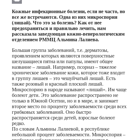
Print
Кожные инфекционные болезни, если не часто, но
все же встречаются. Одна из них микроспория
(лишай). Что это за болезнь? Как от нее
предохраниться и правильно лечить, нам
рассказала заведующая кожно-венерологическим
отделением РММЦ Альмина Лалиева.
Большая группа заболеваний, т.е. дерматозы,
проявлением которых являются поверхностные
шелушащиеся пятна или папулы, имеют общее
название – лишай. Например, псориаз – тяжелое
хроническое заболевание кожи, которое тоже входит
в группу лишаев – это чешуйчатый лишай. Есть
также розовый и красный плоский лишай.
Микроспорию в народе называют «лишай». Им чаще
болеют дети. Это заболевание распространено не
только в Южной Осетии, но и в мире, и занимает
второе место по проценту заболеваемости среди всех
грибковых заболеваний. Оно быстро
распространяется среди детей, взрослые болеют
редко.
По словам Альмины Лалиевой, в республике
небольшой процент заболеваемости. Микроспория –