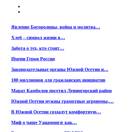
Явление Богородицы, война и молитва…
Хлеб – символ жизни в…
Забота о тех, кто стоит…
Имени Героя России
Законодательные органы Южной Осетии и…
100 миллионов для гражданских инициатив
Марат Камболов посетил Ленингорский район
Южной Осетии нужны грамотные агрономы,…
В Южной Осетии создадут комфортную…
Миф о чаше Уацамонгæ как…