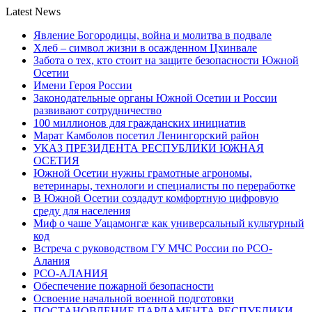
Latest News
Явление Богородицы, война и молитва в подвале
Хлеб – символ жизни в осажденном Цхинвале
Забота о тех, кто стоит на защите безопасности Южной
Осетии
Имени Героя России
Законодательные органы Южной Осетии и России
развивают сотрудничество
100 миллионов для гражданских инициатив
Марат Камболов посетил Ленингорский район
УКАЗ ПРЕЗИДЕНТА РЕСПУБЛИКИ ЮЖНАЯ
ОСЕТИЯ
Южной Осетии нужны грамотные агрономы,
ветеринары, технологи и специалисты по переработке
В Южной Осетии создадут комфортную цифровую
среду для населения
Миф о чаше Уацамонгæ как универсальный культурный
код
Встреча с руководством ГУ МЧС России по РСО-
Алания
РСО-АЛАНИЯ
Обеспечение пожарной безопасности
Освоение начальной военной подготовки
ПОСТАНОВЛЕНИЕ ПАРЛАМЕНТА РЕСПУБЛИКИ