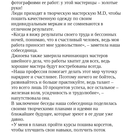
фотографиями ее работ: у этой мастерицы – золотые
руки!
Люди приходят в творческую мастерскую M.D, чтобы
пошить качественную одежду по своим
индивидуальным меркам и не сомневаются в
отличном результате.
«Когда я вижу результаты своего труда и бессонных
ночей, понимаю, что я счастливый человек, ведь моя
работа приносит мне удовольствие», – заметила наша
собеседница.
Джиоева также заверила начинающих мастеров
швейного дела, что работы хватит для всех, ведь
хорошие мастера будут востребованы всегда.
«Наша профессия помогает делать этот мир чуточку
наряднее и счастливее. Поэтому ничего не бойтесь,
развивайтесь и больше практикуйте, ведь талант –
это всего лишь 10 процентов успеха, все остальное –
железная воля, усидчивость и трудолюбие», –
напутствовала она.
В заключение беседы наша собеседница поделилась
своими творческими планами и идеями на
ближайшее будущее, которые зреют в ее душе уже
давно.
«У меня в планах пройти курсы пошива корсетов,
чтобы улучшить свои навыки, получить поток