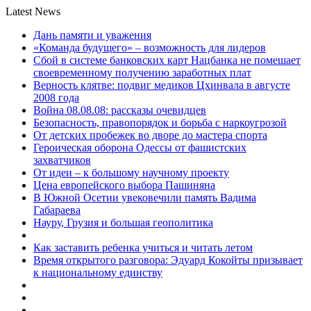
Latest News
Дань памяти и уважения
«Команда будущего» – возможность для лидеров
Сбой в системе банковских карт Нацбанка не помешает
своевременному получению заработных плат
Верность клятве: подвиг медиков Цхинвала в августе
2008 года
Война 08.08.08: рассказы очевидцев
Безопасность, правопорядок и борьба с наркоугрозой
От детских пробежек во дворе до мастера спорта
Героическая оборона Одессы от фашистских
захватчиков
От идеи – к большому научному проекту
Цена европейского выбора Пашиняна
В Южной Осетии увековечили память Вадима
Габараева
Науру, Грузия и большая геополитика
Как заставить ребенка учиться и читать летом
Время открытого разговора: Эдуард Кокойты призывает
к национальному единству