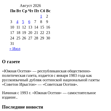
2017 г
(9)
№99 4 августа 2015 г
(6)
2016 г
(12)
№99 16
Август 2026
№99 8 июля 2014 г
(9)
Пн
Вт
Ср
Чт
Пт
Сб
Вс
№99+100 10
августа 2012 г
(11)
1
2
августа 2013 г
(12)
3
4
5
6
7
8
9
10
11
12
13
14
15
16
17
18
19
20
21
22
23
24
25
26
27
28
29
30
31
« Июл
О газете
«Южная Осетия» — республиканская общественно-
политическая газета, издается с января 1983 года как
русскоязычный дубляж осетинской национальной газеты
«Советон Ирыстон» — «Советская Осетия».
Начиная с 1993 г. «Южная Осетия» — самостоятельное
издание..
Последние новости