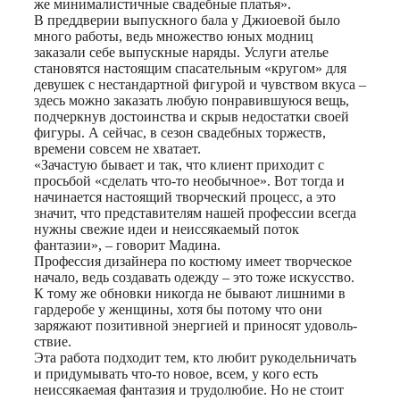
же минималистичные свадебные платья».
В преддверии выпускного бала у Джиоевой было
много работы, ведь множество юных модниц
заказали себе выпускные наряды. Услуги ателье
становятся настоящим спасательным «кругом» для
девушек с нестандартной фигурой и чувством вкуса –
здесь можно заказать любую понравившуюся вещь,
подчеркнув достоинства и скрыв недостатки своей
фигуры. А сейчас, в сезон свадебных торжеств,
времени совсем не хватает.
«Зачастую бывает и так, что клиент приходит с
просьбой «сделать что-то необычное». Вот тогда и
начинается настоящий творческий процесс, а это
значит, что представителям нашей профессии всегда
нужны свежие идеи и неиссякаемый поток
фантазии», – говорит Мадина.
Профессия дизайнера по костюму имеет творческое
начало, ведь создавать одежду – это тоже искусство.
К тому же обновки никогда не бывают лишними в
гардеробе у женщины, хотя бы потому что они
заряжают позитивной энергией и приносят удоволь-
ствие.
Эта работа подходит тем, кто любит рукодельничать
и придумывать что-то новое, всем, у кого есть
неиссякаемая фантазия и трудолюбие. Но не стоит