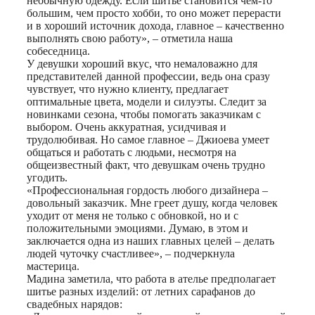
необычную одежду. Если шитье становится чем-то
большим, чем просто хобби, то оно может перерасти
и в хороший источник дохода, главное – качественно
выполнять свою работу», – отметила наша
собеседница.
У девушки хороший вкус, что немаловажно для
представителей данной профессии, ведь она сразу
чувствует, что нужно клиенту, предлагает
оптимальные цвета, модели и силуэты. Следит за
новинками сезона, чтобы помогать заказчикам с
выбором. Очень аккуратная, усидчивая и
трудолюбивая. Но самое главное – Джиоева умеет
общаться и работать с людьми, несмотря на
общеизвестный факт, что девушкам очень трудно
угодить.
«Профессиональная гордость любого дизайнера –
довольный заказчик. Мне греет душу, когда человек
уходит от меня не только с обновкой, но и с
положительными эмоциями. Думаю, в этом и
заключается одна из наших главных целей – делать
людей чуточку счастливее», – подчеркнула
мастерица.
Мадина заметила, что работа в ателье предполагает
шитье разных изделий: от летних сарафанов до
свадебных нарядов: