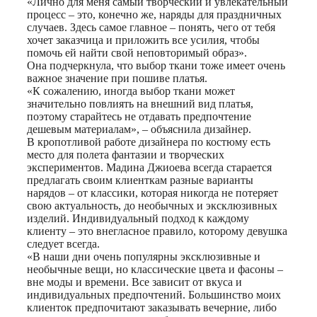
«Лично для меня самый творческий и увлекательный
процесс – это, конечно же, наряды для праздничных
случаев. Здесь самое главное – понять, чего от тебя
хочет заказчица и приложить все усилия, чтобы
помочь ей найти свой неповторимый образ».
Она подчеркнула, что выбор ткани тоже имеет очень
важное значение при пошиве платья.
«К сожалению, иногда выбор ткани может
значительно повлиять на внешний вид платья,
поэтому старайтесь не отдавать предпочтение
дешевым материалам», – объяснила дизайнер.
В кропотливой работе дизайнера по костюму есть
место для полета фантазии и творческих
экспериментов. Мадина Джиоева всегда старается
предлагать своим клиенткам разные варианты
нарядов – от классики, которая никогда не потеряет
свою актуальность, до необычных и эксклюзивных
изделий. Индивидуальный подход к каждому
клиенту – это внегласное правило, которому девушка
следует всегда.
«В наши дни очень популярны эксклюзивные и
необычные вещи, но классические цвета и фасоны –
вне моды и времени. Все зависит от вкуса и
индивидуальных предпочтений. Большинство моих
клиенток предпочитают заказывать вечерние, либо