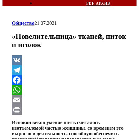
PDF-АРХИВ
Общество
21.07.2021
«Повелительница» тканей, ниток
и иголок
VK
Telegram
Facebook
WhatsApp
Email
Print
Испокон веков умение шить считалось
неотъемлемой частью женщины, со временем это
выросло в деятельность, способную обеспечить