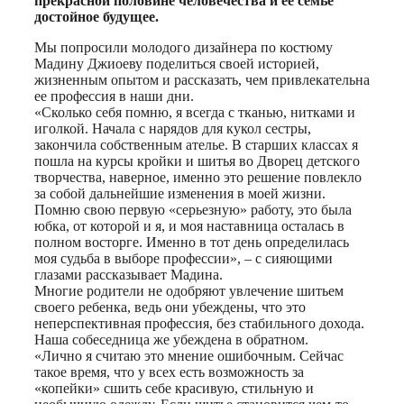
прекрасной половине человечества и ее семье
достойное будущее.
Мы попросили молодого дизайнера по костюму
Мадину Джиоеву поделиться своей историей,
жизненным опытом и рассказать, чем привлекательна
ее профессия в наши дни.
«Сколько себя помню, я всегда с тканью, нитками и
иголкой. Начала с нарядов для кукол сестры,
закончила собственным ателье. В старших классах я
пошла на курсы кройки и шитья во Дворец детского
творчества, наверное, именно это решение повлекло
за собой дальнейшие изменения в моей жизни.
Помню свою первую «серьезную» работу, это была
юбка, от которой и я, и моя наставница осталась в
полном восторге. Именно в тот день определилась
моя судьба в выборе профессии», – с сияющими
глазами рассказывает Мадина.
Многие родители не одобряют увлечение шитьем
своего ребенка, ведь они убеждены, что это
неперспективная профессия, без стабильного дохода.
Наша собеседница же убеждена в обратном.
«Лично я считаю это мнение ошибочным. Сейчас
такое время, что у всех есть возможность за
«копейки» сшить себе красивую, стильную и