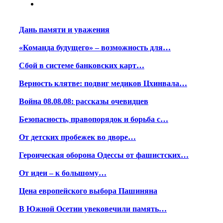
Дань памяти и уважения
«Команда будущего» – возможность для…
Сбой в системе банковских карт…
Верность клятве: подвиг медиков Цхинвала…
Война 08.08.08: рассказы очевидцев
Безопасность, правопорядок и борьба с…
От детских пробежек во дворе…
Героическая оборона Одессы от фашистских…
От идеи – к большому…
Цена европейского выбора Пашиняна
В Южной Осетии увековечили память…