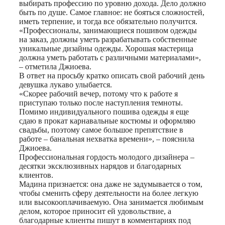
выбирать профессию по уровню дохода. Дело должно
быть по душе. Самое главное: не бояться сложностей,
иметь терпение, и тогда все обязательно получится.
«Профессионалы, занимающиеся пошивом одежды
на заказ, должны уметь разрабатывать собственные
уникальные дизайны одежды. Хорошая мастерица
должна уметь работать с различными материалами»,
– отметила Джиоева.
В ответ на просьбу кратко описать свой рабочий день
девушка лукаво улыбается.
«Скорее рабочий вечер, потому что к работе я
приступаю только после наступления темноты.
Помимо индивидуального пошива одежды я еще
сдаю в прокат карнавальные костюмы и оформляю
свадьбы, поэтому самое большое препятствие в
работе – банальная нехватка времени», – пояснила
Джиоева.
Профессиональная гордость молодого дизайнера –
десятки эксклюзивных нарядов и благодарных
клиентов.
Мадина признается: она даже не задумывается о том,
чтобы сменить сферу деятельности на более легкую
или высокооплачиваемую. Она занимается любимым
делом, которое приносит ей удовольствие, а
благодарные клиенты пишут в комментариях под