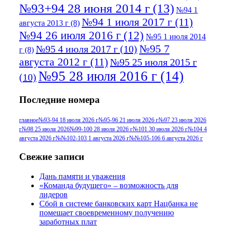
№93+94 28 июня 2014 г
(13)
№94 1
№94 1 июля 2017 г
(11)
августа 2013 г
(8)
№94 26 июля 2016 г
(12)
№95 1 июля 2014
№95 7
№95 4 июля 2017 г
(10)
г
(8)
августа 2012 г
(11)
№95 25 июля 2015 г
№95 28 июля 2016 г
(14)
(10)
№95+96 3 августа 2013 г
(11)
№96 6
Последние номера
№96 9 августа 2012
июля 2017 г
(11)
г
(13)
№96+97 3
№96 28 июля 2015 г
(9)
главное
№93-94 18 июля 2026 г
№95-96 21 июля 2026 г
№97 23 июля 2026
г
№98 25 июля 2026
№99-100 28 июля 2026 г
№101 30 июля 2026 г
№104 4
№96+97 30 июля
июля 2014 г
(10)
августа 2026 г
№№102-103 1 августа 2026 г
№№105-106 6 августа 2026 г
2016 г
(13)
№97 8
№97 6 августа 2013 г
(6)
Свежие записи
№97 11 августа
июля 2017 г
(13)
Дань памяти и уважения
2012 г
(15)
№97 30 июля 2015 г
«Команда будущего» – возможность для
(15)
лидеров
№98 1 августа 2015 г
(10)
№98 2
Сбой в системе банковских карт Нацбанка не
августа 2016 г
(10)
№98 5 июля 2014 г
(10)
помешает своевременному получению
№98 14
заработных плат
№98 8 августа 2013 г
(9)