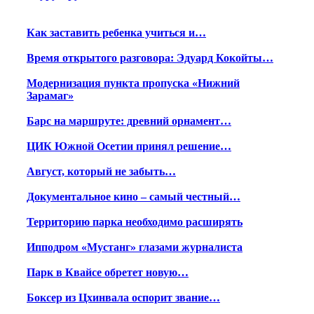
Как заставить ребенка учиться и…
Время открытого разговора: Эдуард Кокойты…
Модернизация пункта пропуска «Нижний
Зарамаг»
Барс на маршруте: древний орнамент…
ЦИК Южной Осетии принял решение…
Август, который не забыть…
Документальное кино – самый честный…
Территорию парка необходимо расширять
Ипподром «Мустанг» глазами журналиста
Парк в Квайсе обретет новую…
Боксер из Цхинвала оспорит звание…