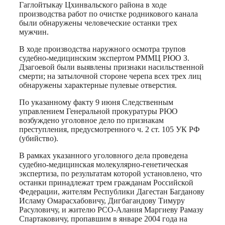
Гаглойтыкау Цхинвальского района в ходе
производства работ по очистке родникового канала
были обнаружены человеческие останки трех
мужчин.
В ходе производства наружного осмотра трупов
судебно-медицинским экспертом РММЦ РЮО З.
Дзагоевой были выявлены признаки насильственной
смерти; на затылочной стороне черепа всех трех лиц
обнаружены характерные пулевые отверстия.
По указанному факту 9 июня Следственным
управлением Генеральной прокуратуры РЮО
возбуждено уголовное дело по признакам
преступления, предусмотренного ч. 2 ст. 105 УК РФ
(убийство).
В рамках указанного уголовного дела проведена
судебно-медицинская молекулярно-генетическая
экспертиза, по результатам которой установлено, что
останки принадлежат трем гражданам Российской
Федерации, жителям Республики Дагестан Багданову
Исламу Омарасхабовичу, Дигбагандову Тимуру
Расуловичу, и жителю РСО-Алания Маргиеву Рамазу
Спартаковичу, пропавшим в январе 2004 года на