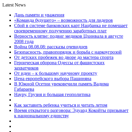
Latest News
Дань памяти и уважения
«Команда будущего» – возможность для лидеров
Сбой в системе банковских карт Нацбанка не помешает
своевременному получению заработных плат
Верность клятве: подвиг медиков Цхинвала в августе
2008 года
Война 08.08.08: рассказы очевидцев
Безопасность, правопорядок и борьба с наркоугрозой
От детских пробежек во дворе до мастера спорта
Героическая оборона Одессы от фашистских
захватчиков
От идеи – к большому научному проекту
Цена европейского выбора Пашиняна
В Южной Осетии увековечили память Вадима
Габараева
Науру, Грузия и большая геополитика
Как заставить ребенка учиться и читать летом
Время открытого разговора: Эдуард Кокойты призывает
к национальному единству