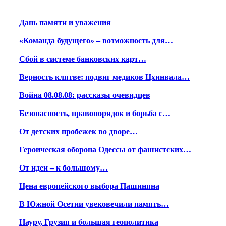
Дань памяти и уважения
«Команда будущего» – возможность для…
Сбой в системе банковских карт…
Верность клятве: подвиг медиков Цхинвала…
Война 08.08.08: рассказы очевидцев
Безопасность, правопорядок и борьба с…
От детских пробежек во дворе…
Героическая оборона Одессы от фашистских…
От идеи – к большому…
Цена европейского выбора Пашиняна
В Южной Осетии увековечили память…
Науру, Грузия и большая геополитика