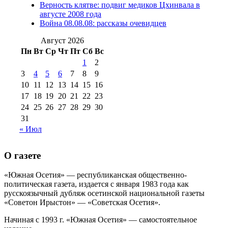
Верность клятве: подвиг медиков Цхинвала в
августа 2012 г
(14)
августе 2008 года
№98+99 11 июля
Война 08.08.08: рассказы очевидцев
№99 4 августа
2017 г
(9)
№99 4 августа 2015 г
(6)
2016 г
(12)
№99 16
Август 2026
№99 8 июля 2014 г
(9)
Пн
Вт
Ср
Чт
Пт
Сб
Вс
№99+100 10
августа 2012 г
(11)
1
2
августа 2013 г
(12)
3
4
5
6
7
8
9
10
11
12
13
14
15
16
17
18
19
20
21
22
23
24
25
26
27
28
29
30
31
« Июл
О газете
«Южная Осетия» — республиканская общественно-
политическая газета, издается с января 1983 года как
русскоязычный дубляж осетинской национальной газеты
«Советон Ирыстон» — «Советская Осетия».
Начиная с 1993 г. «Южная Осетия» — самостоятельное