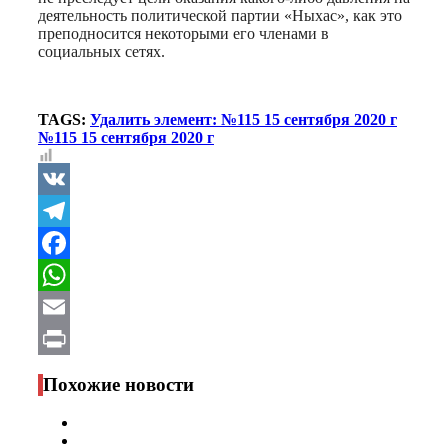
деятельность политической партии «Ныхас», как это
преподносится некоторыми его членами в
социальных сетях.
TAGS:
Удалить элемент: №115 15 сентября 2020 г
№115 15 сентября 2020 г
VK
Telegram
Facebook
WhatsApp
Email
Print
Похожие новости