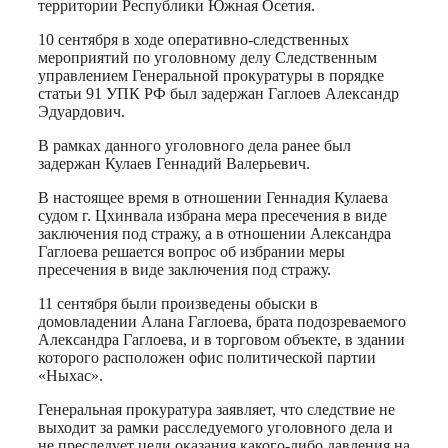
территории Республики Южная Осетия.
10 сентября в ходе оперативно-следственных
мероприятий по уголовному делу Следственным
управлением Генеральной прокуратуры в порядке
статьи 91 УПК РФ был задержан Гаглоев Александр
Эдуардович.
В рамках данного уголовного дела ранее был
задержан Кулаев Геннадий Валерьевич.
В настоящее время в отношении Геннадия Кулаева
судом г. Цхинвала избрана мера пресечения в виде
заключения под стражу, а в отношении Александра
Гаглоева решается вопрос об избрании меры
пресечения в виде заключения под стражу.
11 сентября были произведены обыски в
домовладении Алана Гаглоева, брата подозреваемого
Александра Гаглоева, и в торговом объекте, в здании
которого расположен офис политической партии
«Ныхас».
Генеральная прокуратура заявляет, что следствие не
выходит за рамки расследуемого уголовного дела и
не преследует цели оказания какого-либо давления на