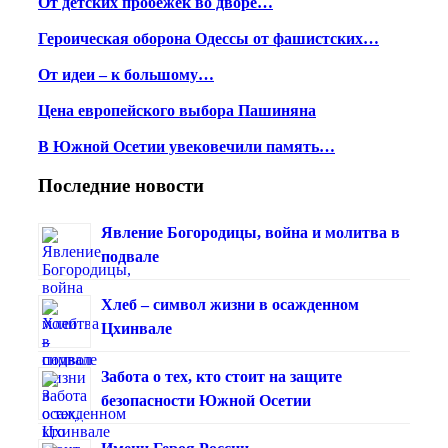
От детских пробежек во дворе…
Героическая оборона Одессы от фашистских…
От идеи – к большому…
Цена европейского выбора Пашиняна
В Южной Осетии увековечили память…
Последние новости
Явление Богородицы, война и молитва в
подвале
Хлеб – символ жизни в осажденном
Цхинвале
Забота о тех, кто стоит на защите
безопасности Южной Осетии