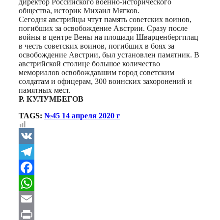
директор Российского военно-исто­ричес­кого
общества, историк Михаил Мягков.
Сегодня австрийцы чтут память советских воинов,
погибших за освобождение Австрии. Сразу после
войны в центре Вены на площади Шварценбергплац
в честь советских воинов, погибших в боях за
освобождение Австрии, был установлен памятник. В
австрийской столице большое количество
мемориалов освобождавшим город советским
солдатам и офицерам, 300 воинских захоронений и
памятных мест.
Р. КУЛУМБЕГОВ
TAGS:
№45 14 апреля 2020 г
VK
Telegram
Facebook
WhatsApp
Email