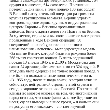
танка и самоходных артиллерийских установок, 764
орудия и миномета, 614 самолетов. Противник
потерял 32 дивизии, в плен попало 130 тыс солдат.
В Венской наступательной операции разгромлена
крупная группировка вермахта. Берлин утратил
контроль над еще одним крупным индустриальным
центром Европы – Венским промышленным
районом. Была открыта дорога на Прагу и на Берлин.
За мужество, героизм и высокое воинское мастерство,
проявленные в ходе Венской операции, 50
соединений и частей удостоены почетного
наименования «Венские». Была учреждена медаль
«За взятие Вены», которой были награждены более
268 тысяч советских воинов. В честь одержанной
победы 13 апреля 1945 г. в 21.00 в Москве был дан
салют 24 артиллерийскими залпами из 324 орудий. В
этот день была одержана не только военная победа, у
нее были и положительные политические итоги.
«В 1955 году, после вывода войск, Австрия взяла на
себя статус нейтральной страны, у этой страны и
сегодня хорошие отношения с Россией. Позитивный
климат во многом основан на том, что австрийский
народ осознал, что такое фашизм, какое бедствие он
несет, сделал выводы и вынес уроки, – и больше они
не допустят его никогда», – считает научный