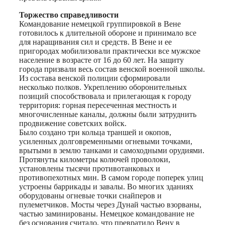
Торжество справедливости
Командование немецкой группировкой в Вене
готовилось к длительной обороне и принимало все
для наращивания сил и средств. В Вене и ее
пригородах мобилизовали практически все мужское
население в возрасте от 16 до 60 лет. На защиту
города призвали весь состав венской военной школы.
Из состава венской полиции сформировали
несколько полков. Укреплению оборонительных
позиций способствовала и прилегающая к городу
территория: горная пересеченная местность и
многочисленные каналы, должны были затруднить
продвижение советских войск.
Было создано три кольца траншей и окопов,
усиленных долговременными огневыми точками,
врытыми в землю танками и самоходными орудиями.
Протянуты километры колючей проволоки,
установлены тысячи противотанковых и
противопехотных мин. В самом городе поперек улиц
устроены баррикады и завалы. Во многих зданиях
оборудованы огневые точки снайперов и
пулеметчиков. Мосты через Дунай частью взорваны,
частью заминированы. Немецкое командование не
без основания считало, что превратило Вену в