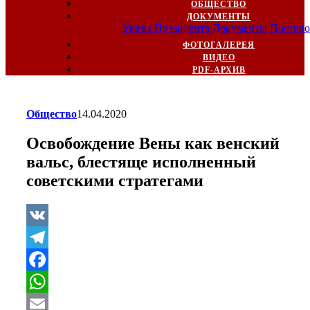
ОБЩЕСТВО
ДОКУМЕНТЫ
Указы Президента
Документы
Постано
ФОТОГАЛЕРЕЯ
ВИДЕО
PDF-АРХИВ
Общество
14.04.2020
Освобождение Вены как венский
вальс, блестяще исполненный
советскими стратегами
VK
Telegram
Facebook
WhatsApp