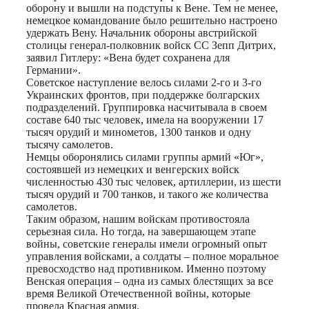
оборону и вышли на подступы к Вене. Тем не менее,
немецкое командование было решительно настроено
удержать Вену. Начальник обороны австрийской
столицы генерал-полковник войск СС Зепп Дитрих,
заявил Гитлеру: «Вена будет сохранена для
Германии».
Советское наступление велось силами 2-го и 3-го
Украинских фронтов, при поддержке болгарских
подразделений. Группировка насчитывала в своем
составе 640 тыс человек, имела на вооружении 17
тысяч орудий и минометов, 1300 танков и одну
тысячу самолетов.
Немцы оборонялись силами группы армий «Юг»,
состоявшей из немецких и венгерских войск
численностью 430 тыс человек, артиллерии, из шести
тысяч орудий и 700 танков, и такого же количества
самолетов.
Таким образом, нашим войскам противостояла
серьезная сила. Но тогда, на завершающем этапе
войны, советские генералы имели огромный опыт
управления войсками, а солдаты – полное моральное
превосходство над противником. Именно поэтому
Венская операция – одна из самых блестящих за все
время Великой Отечественной войны, которые
провела Красная армия.