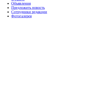
№99+100 10 августа 2013 г
августа 2012 г
Объявления
Предложить новость
Сотрудники редакции
Фотогалерея