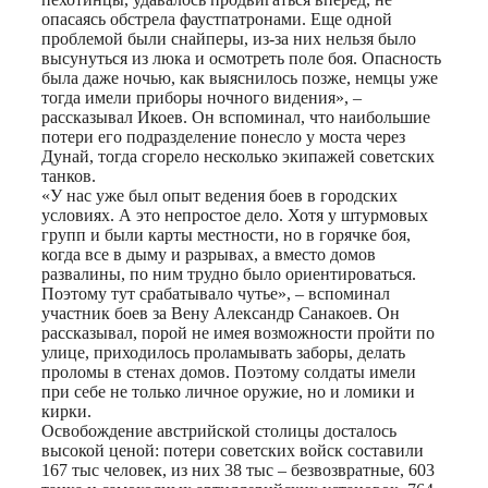
опасаясь обстрела фаустпатронами. Еще одной
проблемой были снайперы, из-за них нельзя было
высунуться из люка и осмотреть поле боя. Опасность
была даже ночью, как выяснилось позже, немцы уже
тогда имели приборы ночного видения», –
рассказывал Икоев. Он вспоминал, что наибольшие
потери его подразделение понесло у моста через
Дунай, тогда сгорело несколько экипажей советских
танков.
«У нас уже был опыт ведения боев в городских
условиях. А это непростое дело. Хотя у штурмовых
групп и были карты местности, но в горячке боя,
когда все в дыму и разрывах, а вместо домов
развалины, по ним трудно было ориентироваться.
Поэтому тут срабатывало чутье», – вспоминал
участник боев за Вену Александр Санакоев. Он
рассказывал, порой не имея возможности пройти по
улице, приходилось проламывать заборы, делать
проломы в стенах домов. Поэтому солдаты имели
при себе не только личное оружие, но и ломики и
кирки.
Освобождение австрийской столицы досталось
высокой ценой: потери советских войск составили
167 тыс человек, из них 38 тыс – безвозвратные, 603