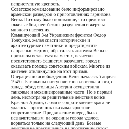
неприступную крепость.
Советское командование было информировано
армейской разведкой о приготовлениях гарнизона
Вены. Поэтому было понимание, что предстоят
тяжелые бои, неизбежны разрушения и жертвы
мирного населения.
Командующий 3-м Украинским фронтом Федор
Толбухин, желая спасти исторические и
архитектурные памятники и предотвратить
напрасные жертвы, обратился к жителям Вены с
призывом оставаться на местах, всячески
препятствовать фашистам разрушить город и
оказывать помощь советским войскам. Многие из
жителей откликнулись на этот призыв.
Операция по освобождению Вены началась 5 апреля
1945 г. Батальоны наступали с юго-востока и юга, с
запада обход столицы Австрии осуществили
танковые и механизированные части. Но в первый
день, несмотря на решительные действия войск
Красной Армии, сломить сопротивление врага не
удалось – противник оказывал яростное
сопротивление. Продвижение вперед было
незначительным, на окраины города удалось
ворваться только на следующий день. Боевые
действия не прекращались на протяжении суток: