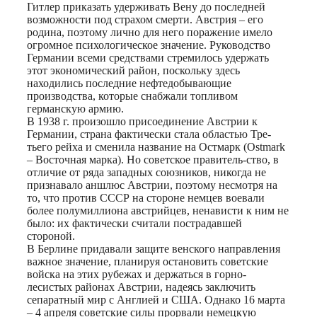
Гитлер приказать удерживать Вену до последней
возможности под страхом смерти. Австрия – его
родина, поэтому лично для него поражение имело
огромное психологическое значение. Руководство
Германии всеми средствами стремилось удержать
этот экономический район, поскольку здесь
находились последние нефтедобывающие
производства, которые снабжали топливом
германскую армию.
В 1938 г. произошло присоединение Австрии к
Германии, страна фактически стала областью Тре-
тьего рейха и сменила название на Остмарк (Ostmark
– Восточная марка). Но советское правитель-ство, в
отличие от ряда западных союзников, никогда не
признавало аншлюс Австрии, поэтому несмотря на
то, что против СССР на стороне немцев воевали
более полумиллиона австрийцев, ненависти к ним не
было: их фактически считали пострадавшей
стороной.
В Берлине придавали защите венского направления
важное значение, планируя остановить советские
войска на этих рубежах и держаться в горно-
лесистых районах Австрии, надеясь заключить
сепаратный мир с Англией и США. Однако 16 марта
– 4 апреля советские силы прорвали немецкую