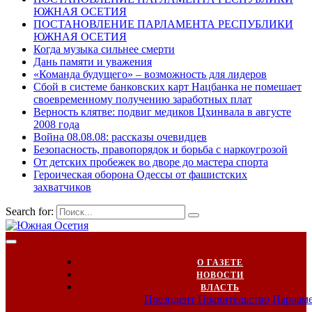
ЮЖНАЯ ОСЕТИЯ
ПОСТАНОВЛЕНИЕ ПАРЛАМЕНТА РЕСПУБЛИКИ
ЮЖНАЯ ОСЕТИЯ
Когда музыка сильнее смерти
Дань памяти и уважения
«Команда будущего» – возможность для лидеров
Сбой в системе банковских карт Нацбанка не помешает
своевременному получению заработных плат
Верность клятве: подвиг медиков Цхинвала в августе
2008 года
Война 08.08.08: рассказы очевидцев
Безопасность, правопорядок и борьба с наркоугрозой
От детских пробежек во дворе до мастера спорта
Героическая оборона Одессы от фашистских
захватчиков
Search for:
О ГАЗЕТЕ
НОВОСТИ
ВЛАСТЬ
Президент
Правительство
Парлам