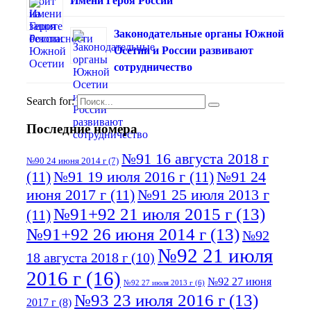
Имени Героя России
Законодательные органы Южной
Осетии и России развивают
сотрудничество
Search for:
Последние номера
№91 16 августа 2018 г
№90 24 июня 2014 г
(7)
(11)
№91 19 июля 2016 г
(11)
№91 24
июня 2017 г
(11)
№91 25 июля 2013 г
№91+92 21 июля 2015 г
(13)
(11)
№91+92 26 июня 2014 г
(13)
№92
№92 21 июля
18 августа 2018 г
(10)
2016 г
(16)
№92 27 июня
№92 27 июля 2013 г
(6)
№93 23 июля 2016 г
(13)
2017 г
(8)