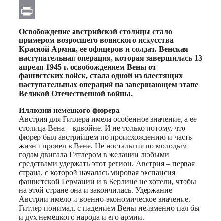
Email
Print
Освобождение австрийской столицы стало
примером возросшего воинского искусства
Красной Армии, ее офицеров и солдат. Венская
наступательная операция, которая завершилась 13
апреля 1945 г. освобождением Вены от
фашистских войск, стала одной из блестящих
наступательных операций на завершающем этапе
Великой Отечественной войны.
Иллюзии немецкого фюрера
Австрия для Гитлера имела особенное значение, а ее
столица Вена – вдвойне. И не только потому, что
фюрер был австрийцем по происхождению и часть
жизни провел в Вене. Не ностальгия по молодым
годам двигала Гитлером в желании любыми
средствами удержать этот регион. Австрия – первая
страна, с которой началась мировая экспансия
фашистской Германии и в Берлине не хотели, чтобы
на этой стране она и закончилась. Удержание
Австрии имело и военно-экономическое значение.
Гитлер понимал, с падением Вены неизменно пал бы
и дух немецкого народа и его армии.