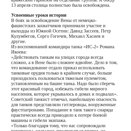
13 апреля столица полностью была освобождена.
Усвоенные уроки истории
В боях за освобождение Вены от немецко-
фашистских захватчиков принимали участие и
выходцы из Южной Осетии: Давид Зассеев, Петр
Кулумбегов, Серго Гогичев, Михаил Хасиев и
другие.
Из воспоминаний командира танка «ИС-2» Романа
Икоева:
«Действовать танкам на улицах города всегда
сложно, а в Вене было сложнее вдвойне. Дело в том,
что командование отдало приказ использовать
танковые орудия только в крайнем случае, больше
приходилось пользоваться тяжелым пулеметом,
установленным на башне танка. Надо было сберечь
этот красивый город, избежать гибели мирного
населения, которое укрывалось в домах и подвалах».
Советский танкист отмечал, наибольшую опасность
для танков представляли гитлеровцы, вооруженные
фаустпатронами. Попадание в танк такого снаряда
практически всегда приводило к потере боевой
машины и гибели экипажа.
«Только благодаря тому, что нас сопровождали
пехотинцы, удавалось продвигаться вперед, не