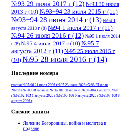
№93 29 июня 2017 г
(12)
№93 30 июля
№93+94 23 июля 2015 г
(11)
2013 г
(10)
№93+94 28 июня 2014 г
(13)
№94 1
№94 1 июля 2017 г
(11)
августа 2013 г
(8)
№94 26 июля 2016 г
(12)
№95 1 июля 2014
№95 7
№95 4 июля 2017 г
(10)
г
(8)
августа 2012 г
(11)
№95 25 июля 2015 г
№95 28 июля 2016 г
(14)
(10)
№95+96 3 августа 2013 г
(11)
№96 6
Последние номера
№96 9 августа 2012
июля 2017 г
(11)
г
(13)
№96+97 3
№96 28 июля 2015 г
(9)
главное
№95-96 21 июля 2026 г
№97 23 июля 2026 г
№98 25 июля
2026
№99-100 28 июля 2026 г
№101 30 июля 2026 г
№104 4 августа 2026
№96+97 30 июля
июля 2014 г
(10)
г
№№102-103 1 августа 2026 г
№№105-106 6 августа 2026 г
№№107-108 8
2016 г
(13)
№97 8
августа 2026 г
№97 6 августа 2013 г
(6)
№97 11 августа
июля 2017 г
(13)
Свежие записи
2012 г
(15)
№97 30 июля 2015 г
Явление Богородицы, война и молитва в
(15)
подвале
№98 1 августа 2015 г
(10)
№98 2