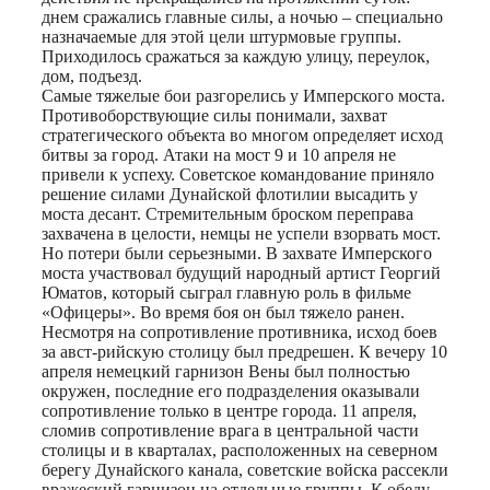
днем сражались главные силы, а ночью – специально
назначаемые для этой цели штурмовые группы.
Приходилось сражаться за каждую улицу, переулок,
дом, подъезд.
Самые тяжелые бои разгорелись у Имперского моста.
Противоборствующие силы понимали, захват
стратегического объекта во многом определяет исход
битвы за город. Атаки на мост 9 и 10 апреля не
привели к успеху. Советское командование приняло
решение силами Дунайской флотилии высадить у
моста десант. Стремительным броском переправа
захвачена в целости, немцы не успели взорвать мост.
Но потери были серьезными. В захвате Имперского
моста участвовал будущий народный артист Георгий
Юматов, который сыграл главную роль в фильме
«Офицеры». Во время боя он был тяжело ранен.
Несмотря на сопротивление противника, исход боев
за авст-рийскую столицу был предрешен. К вечеру 10
апреля немецкий гарнизон Вены был полностью
окружен, последние его подразделения оказывали
сопротивление только в центре города. 11 апреля,
сломив сопротивление врага в центральной части
столицы и в кварталах, расположенных на северном
берегу Дунайского канала, советские войска рассекли
вражеский гарнизон на отдельные группы. К обеду