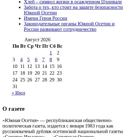
Хлеб – символ жизни в осажденном Цхинвале
августа 2016 г
(10)
№98 5 июля 2014 г
(10)
Забота о тех, кто стоит на защите безопасности
№98 14
Южной Осетии
№98 8 августа 2013 г
(9)
Имени Героя России
августа 2012 г
(14)
Законодательные органы Южной Осетии и
№98+99 11 июля
России развивают сотрудничество
№99 4 августа
2017 г
(9)
№99 4 августа 2015 г
(6)
2016 г
(12)
№99 16
Август 2026
№99 8 июля 2014 г
(9)
Пн
Вт
Ср
Чт
Пт
Сб
Вс
№99+100 10
августа 2012 г
(11)
1
2
августа 2013 г
(12)
3
4
5
6
7
8
9
10
11
12
13
14
15
16
17
18
19
20
21
22
23
24
25
26
27
28
29
30
31
« Июл
О газете
«Южная Осетия» — республиканская общественно-
политическая газета, издается с января 1983 года как
русскоязычный дубляж осетинской национальной газеты
«Советон Ирыстон» — «Советская Осетия».