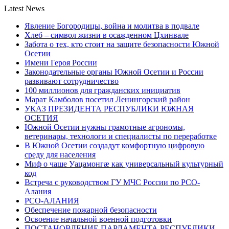
Latest News
Явление Богородицы, война и молитва в подвале
Хлеб – символ жизни в осажденном Цхинвале
Забота о тех, кто стоит на защите безопасности Южной
Осетии
Имени Героя России
Законодательные органы Южной Осетии и России
развивают сотрудничество
100 миллионов для гражданских инициатив
Марат Камболов посетил Ленингорский район
УКАЗ ПРЕЗИДЕНТА РЕСПУБЛИКИ ЮЖНАЯ
ОСЕТИЯ
Южной Осетии нужны грамотные агрономы,
ветеринары, технологи и специалисты по переработке
В Южной Осетии создадут комфортную цифровую
среду для населения
Миф о чаше Уацамонгæ как универсальный культурный
код
Встреча с руководством ГУ МЧС России по РСО-
Алания
РСО-АЛАНИЯ
Обеспечение пожарной безопасности
Освоение начальной военной подготовки
ПОСТАНОВЛЕНИЕ ПАРЛАМЕНТА РЕСПУБЛИКИ