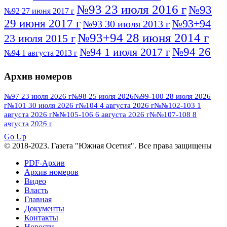
№93 23 июля 2016 г
№93
№92 27 июня 2017 г
29 июня 2017 г
№93+94
№93 30 июля 2013 г
№93+94 28 июня 2014 г
23 июля 2015 г
№94 26
№94 1 июля 2017 г
№94 1 августа 2013 г
июля 2016 г
№95 4 июля 2017 г
№95 1 июля 2014 г
Архив номеров
№95 7 августа 2012 г
№95 25 июля 2015 г
№95 28 июля 2016 г
№95+96 3 августа
№97 23 июля 2026 г
№98 25 июля 2026
№99-100 28 июля 2026
г
№101 30 июля 2026 г
№104 4 августа 2026 г
№№102-103 1
№96 9 августа
2013 г
№96 6 июля 2017 г
августа 2026 г
№№105-106 6 августа 2026 г
№№107-108 8
2012 г
№96+97 3 июля 2014 г
августа 2026 г
№96 28 июля 2015 г
ПОСМОТРЕТЬ ВСЕ
№96+97 30 июля 2016 г
№97
Go Up
№97 6 августа 2013 г
© 2018-2023. Газета "Южная Осетия". Все права защищены
№97 11 августа 2012 г
8 июля 2017 г
PDF-Архив
№97 30 июля 2015 г
№98 1 августа 2015 г
Архив номеров
Видео
№98 2 августа 2016 г
№98 5 июля 2014 г
№98 8
Власть
№98 14 августа 2012 г
августа 2013 г
Главная
Документы
№99 4
№98+99 11 июля 2017 г
№99 4 августа 2015 г
Контакты
августа 2016 г
№99 16
№99 8 июля 2014 г
Новости