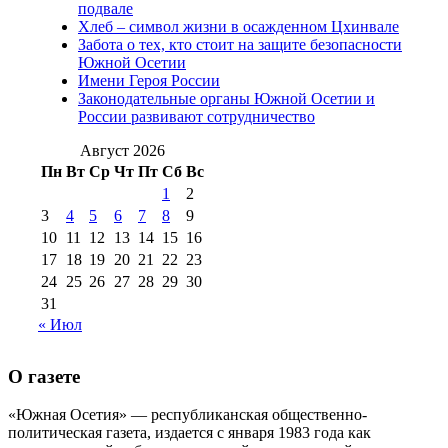
(15)
подвале
№98 1 августа 2015 г
(10)
№98 2
Хлеб – символ жизни в осажденном Цхинвале
августа 2016 г
(10)
№98 5 июля 2014 г
(10)
Забота о тех, кто стоит на защите безопасности
№98 14
Южной Осетии
№98 8 августа 2013 г
(9)
Имени Героя России
августа 2012 г
(14)
Законодательные органы Южной Осетии и
№98+99 11 июля
России развивают сотрудничество
№99 4 августа
2017 г
(9)
№99 4 августа 2015 г
(6)
2016 г
(12)
№99 16
Август 2026
№99 8 июля 2014 г
(9)
Пн
Вт
Ср
Чт
Пт
Сб
Вс
№99+100 10
августа 2012 г
(11)
1
2
августа 2013 г
(12)
3
4
5
6
7
8
9
10
11
12
13
14
15
16
17
18
19
20
21
22
23
24
25
26
27
28
29
30
31
« Июл
О газете
«Южная Осетия» — республиканская общественно-
политическая газета, издается с января 1983 года как