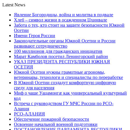
Latest News
Явление Богородицы, война и молитва в подвале
Хлеб – символ жизни в осажденном Цхинвале
Забота о тех, кто стоит на защите безопасности Южной
Осетии
Имени Героя России
Законодательные органы Южной Осетии и России
развивают сотрудничество
100 миллионов для гражданских инициатив
Марат Камболов посетил Ленингорский район
УКАЗ ПРЕЗИДЕНТА РЕСПУБЛИКИ ЮЖНАЯ
ОСЕТИЯ
Южной Осетии нужны грамотные агрономы,
ветеринары, технологи и специалисты по переработке
В Южной Осетии создадут комфортную цифровую
среду для населения
Миф о чаше Уацамонгæ как универсальный культурный
код
Встреча с руководством ГУ МЧС России по РСО-
Алания
РСО-АЛАНИЯ
Обеспечение пожарной безопасности
Освоение начальной военной подготовки
ПОСТАНОВЛЕНИЕ ПАРЛАМЕНТА РЕСПУБЛИКИ