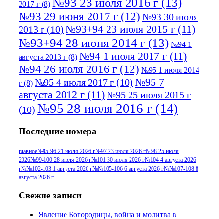
№93 23 июля 2016 г
(13)
2017 г
(8)
№93 29 июня 2017 г
(12)
№93 30 июля
№93+94 23 июля 2015 г
(11)
2013 г
(10)
№93+94 28 июня 2014 г
(13)
№94 1
№94 1 июля 2017 г
(11)
августа 2013 г
(8)
№94 26 июля 2016 г
(12)
№95 1 июля 2014
№95 7
№95 4 июля 2017 г
(10)
г
(8)
августа 2012 г
(11)
№95 25 июля 2015 г
№95 28 июля 2016 г
(14)
(10)
№95+96 3 августа 2013 г
(11)
№96 6
Последние номера
№96 9 августа 2012
июля 2017 г
(11)
г
(13)
№96+97 3
№96 28 июля 2015 г
(9)
главное
№95-96 21 июля 2026 г
№97 23 июля 2026 г
№98 25 июля
2026
№99-100 28 июля 2026 г
№101 30 июля 2026 г
№104 4 августа 2026
№96+97 30 июля
июля 2014 г
(10)
г
№№102-103 1 августа 2026 г
№№105-106 6 августа 2026 г
№№107-108 8
2016 г
(13)
№97 8
августа 2026 г
№97 6 августа 2013 г
(6)
№97 11 августа
июля 2017 г
(13)
Свежие записи
2012 г
(15)
№97 30 июля 2015 г
Явление Богородицы, война и молитва в