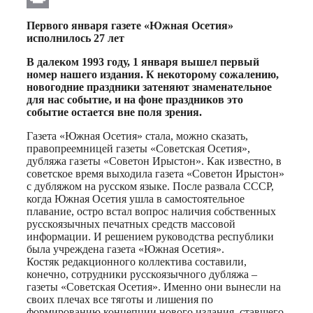
Print
Первого января газете «Южная Осетия»
исполнилось 27 лет
В далеком 1993 году, 1 января вышел первый
номер нашего издания. К некоторому сожалению,
новогодние праздники затеняют знаменательное
для нас событие, и на фоне праздников это
событие остается вне поля зрения.
Газета «Южная Осетия» стала, можно сказать,
правопреемницей газеты «Советская Осетия»,
дубляжа газеты «Советон Ирыстон». Как известно, в
советское время выходила газета «Советон Ирыстон»
с дубляжом на русском языке. После развала СССР,
когда Южная Осетия ушла в самостоятельное
плавание, остро встал вопрос наличия собственных
русскоязычных печатных средств массовой
информации. И решением руководства республики
была учреждена газета «Южная Осетия».
Костяк редакционного коллектива составили,
конечно, сотрудники русскоязычного дубляжа –
газеты «Советская Осетия». Именно они вынесли на
своих плечах все тяготы и лишения по
формированию концепции нового издания, ставшего