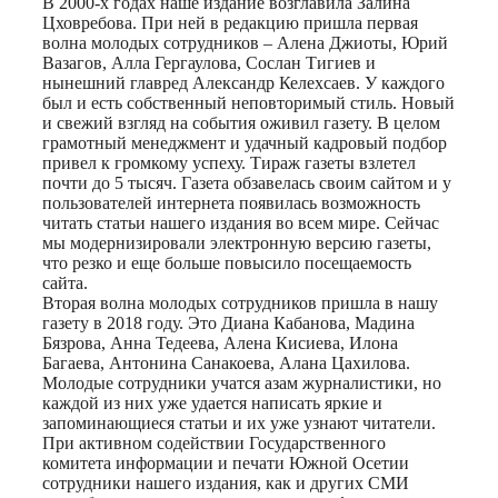
В 2000-х годах наше издание возглавила Залина
Цховребова. При ней в редакцию пришла первая
волна молодых сотрудников – Алена Джиоты, Юрий
Вазагов, Алла Гергаулова, Сослан Тигиев и
нынешний главред Александр Келехсаев. У каждого
был и есть собственный неповторимый стиль. Новый
и свежий взгляд на события оживил газету. В целом
грамотный менеджмент и удачный кадровый подбор
привел к громкому успеху. Тираж газеты взлетел
почти до 5 тысяч. Газета обзавелась своим сайтом и у
пользователей интернета появилась возможность
читать статьи нашего издания во всем мире. Сейчас
мы модернизировали электронную версию газеты,
что резко и еще больше повысило посещаемость
сайта.
Вторая волна молодых сотрудников пришла в нашу
газету в 2018 году. Это Диана Кабанова, Мадина
Бязрова, Анна Тедеева, Алена Кисиева, Илона
Багаева, Антонина Санакоева, Алана Цахилова.
Молодые сотрудники учатся азам журналистики, но
каждой из них уже удается написать яркие и
запоминающиеся статьи и их уже узнают читатели.
При активном содействии Государственного
комитета информации и печати Южной Осетии
сотрудники нашего издания, как и других СМИ