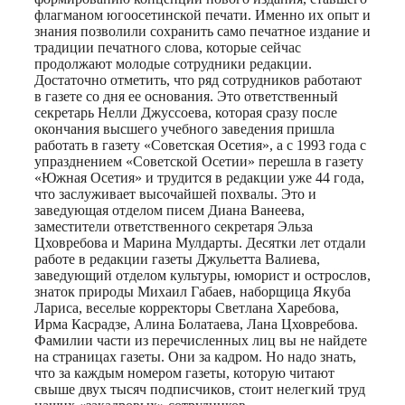
флагманом югоосетинской печати. Именно их опыт и
знания позволили сохранить само печатное издание и
традиции печатного слова, которые сейчас
продолжают молодые сотрудники редакции.
Достаточно отметить, что ряд сотрудников работают
в газете со дня ее основания. Это ответственный
секретарь Нелли Джуссоева, которая сразу после
окончания высшего учебного заведения пришла
работать в газету «Советская Осетия», а с 1993 года с
упразднением «Советской Осетии» перешла в газету
«Южная Осетия» и трудится в редакции уже 44 года,
что заслуживает высочайшей похвалы. Это и
заведующая отделом писем Диана Ванеева,
заместители ответственного секретаря Эльза
Цховребова и Марина Мулдарты. Десятки лет отдали
работе в редакции газеты Джульетта Валиева,
заведующий отделом культуры, юморист и острослов,
знаток природы Михаил Габаев, наборщица Якуба
Лариса, веселые корректоры Светлана Харебова,
Ирма Касрадзе, Алина Болатаева, Лана Цховребова.
Фамилии части из перечисленных лиц вы не найдете
на страницах газеты. Они за кадром. Но надо знать,
что за каждым номером газеты, которую читают
свыше двух тысяч подписчиков, стоит нелегкий труд