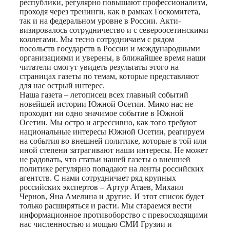
республики, регулярно повышают профессионализм,
проходя через тренинги, как в рамках Госкомитета,
так и на федеральном уровне в России. Акти-
визировалось сотрудничество и с североосетинскими
коллегами. Мы тесно сотрудничаем с рядом
посольств государств в России и международными
организациями и уверены, в ближайшее время наши
читатели смогут увидеть результаты этого на
страницах газеты по темам, которые представляют
для нас острый интерес.
Наша газета – летописец всех главный событий
новейшей истории Южной Осетии. Мимо нас не
проходит ни одно значимое событие в Южной
Осетии. Мы остро и агрессивно, как того требуют
национальные интересы Южной Осетии, реагируем
на события во внешней политике, которые в той или
иной степени затрагивают наши интересы. Не может
не радовать, что статьи нашей газеты о внешней
политике регулярно попадают на ленты российских
агентств. С нами сотрудничает ряд крупных
российских экспертов – Артур Атаев, Михаил
Чернов, Яна Амелина и другие. И этот список будет
только расширяться и расти. Мы стараемся вести
информационное противоборство с превосходящими
нас численностью и мощью СМИ Грузии и