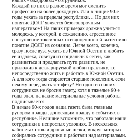
наших «закадровых» сотрудников.
Каждый из них в разное время мог сменить
профессию на более доходную. Или в нищие 90-е
годы уехать за пределы республики… Но для них
понятие ДОЛГ является безоговорочным
императивом! На таких примерах должна учиться
молодежь, у которой, к сожалению, агрессивное
наступление токсичных псевдоценностей вытеснило
понятие ДОЛГ из сознания. Легче всего, конечно,
сразу после вуза уехать из Южной Осетии и любить
ее издалека, советуя из социальных сетей, как
развиваться и предлагать пути развития, не
приложив к декларируемой любви практику, т.е.
непосредственно жить и работать в Южной Осетии.
А для кого тогда стараются старшие поколения, если
некому передавать эстафету? Ни один из наших
сотрудников не бросил газету, хотя в тяжелые 90-е
годы знал, на какие материальные условия работы
подписывается.
В начале 90-х годов наша газета была главным
рупором правды, доносящим правду о событиях в
республике. Нелишне вспомнить, что работали наши
сотрудники в непростых условиях. В нескольких
кабинетах стояли дровяные печки, вокруг которых
собирались сотрудники и работали над материалами.