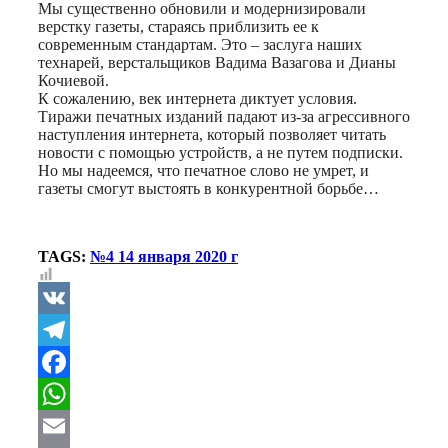
Мы существенно обновили и модернизировали
верстку газеты, стараясь приблизить ее к
современным стандартам. Это – заслуга наших
технарей, верстальщиков Вадима Вазагова и Дианы
Кочиевой.
К сожалению, век интернета диктует условия.
Тиражи печатных изданий падают из-за агрессивного
наступления интернета, который позволяет читать
новости с помощью устройств, а не путем подписки.
Но мы надеемся, что печатное слово не умрет, и
газеты смогут выстоять в конкурентной борьбе…
TAGS:
№4 14 января 2020 г
VK
Telegram
Facebook
WhatsApp