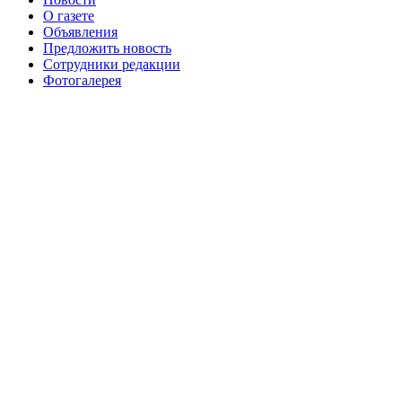
О газете
№99+100 10 августа 2013 г
августа 2012 г
Объявления
Предложить новость
Сотрудники редакции
Фотогалерея