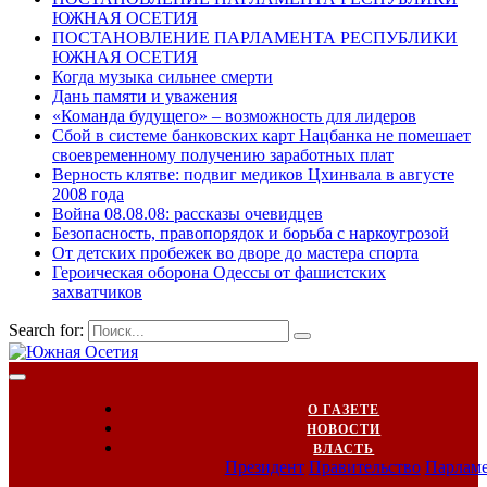
ЮЖНАЯ ОСЕТИЯ
ПОСТАНОВЛЕНИЕ ПАРЛАМЕНТА РЕСПУБЛИКИ
ЮЖНАЯ ОСЕТИЯ
Когда музыка сильнее смерти
Дань памяти и уважения
«Команда будущего» – возможность для лидеров
Сбой в системе банковских карт Нацбанка не помешает
своевременному получению заработных плат
Верность клятве: подвиг медиков Цхинвала в августе
2008 года
Война 08.08.08: рассказы очевидцев
Безопасность, правопорядок и борьба с наркоугрозой
От детских пробежек во дворе до мастера спорта
Героическая оборона Одессы от фашистских
захватчиков
Search for:
О ГАЗЕТЕ
НОВОСТИ
ВЛАСТЬ
Президент
Правительство
Парлам