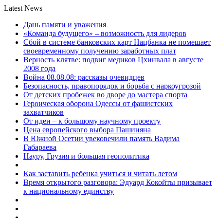
Latest News
Дань памяти и уважения
«Команда будущего» – возможность для лидеров
Сбой в системе банковских карт Нацбанка не помешает
своевременному получению заработных плат
Верность клятве: подвиг медиков Цхинвала в августе
2008 года
Война 08.08.08: рассказы очевидцев
Безопасность, правопорядок и борьба с наркоугрозой
От детских пробежек во дворе до мастера спорта
Героическая оборона Одессы от фашистских
захватчиков
От идеи – к большому научному проекту
Цена европейского выбора Пашиняна
В Южной Осетии увековечили память Вадима
Габараева
Науру, Грузия и большая геополитика
Как заставить ребенка учиться и читать летом
Время открытого разговора: Эдуард Кокойты призывает
к национальному единству