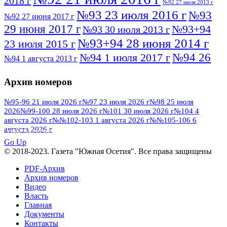
2018 г
№92 27 июля 2013 г
№93 23 июля 2016 г
№93
№92 27 июня 2017 г
29 июня 2017 г
№93+94
№93 30 июля 2013 г
№93+94 28 июня 2014 г
23 июля 2015 г
№94 26
№94 1 июля 2017 г
№94 1 августа 2013 г
июля 2016 г
№95 4 июля 2017 г
№95 1 июля 2014 г
Архив номеров
№95 7 августа 2012 г
№95 25 июля 2015 г
№95 28 июля 2016 г
№95+96 3 августа
№95-96 21 июля 2026 г
№97 23 июля 2026 г
№98 25 июля
2026
№99-100 28 июля 2026 г
№101 30 июля 2026 г
№104 4
№96 9 августа
2013 г
№96 6 июля 2017 г
августа 2026 г
№№102-103 1 августа 2026 г
№№105-106 6
2012 г
№96+97 3 июля 2014 г
августа 2026 г
№96 28 июля 2015 г
ПОСМОТРЕТЬ ВСЕ
№96+97 30 июля 2016 г
№97
Go Up
№97 6 августа 2013 г
© 2018-2023. Газета "Южная Осетия". Все права защищены
№97 11 августа 2012 г
8 июля 2017 г
PDF-Архив
№97 30 июля 2015 г
№98 1 августа 2015 г
Архив номеров
Видео
№98 2 августа 2016 г
№98 5 июля 2014 г
№98 8
Власть
№98 14 августа 2012 г
августа 2013 г
Главная
Документы
№99 4
№98+99 11 июля 2017 г
№99 4 августа 2015 г
Контакты