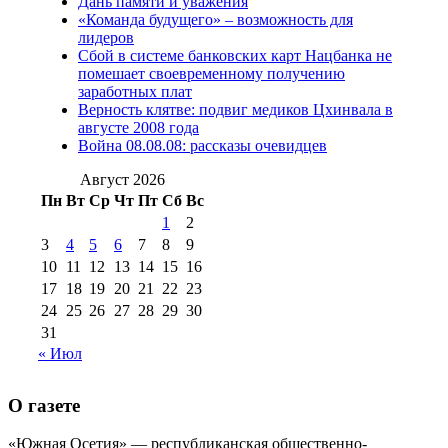
Дань памяти и уважения
2012 г
(15)
№97 30 июля 2015 г
«Команда будущего» – возможность для
(15)
лидеров
№98 1 августа 2015 г
(10)
№98 2
Сбой в системе банковских карт Нацбанка не
августа 2016 г
(10)
№98 5 июля 2014 г
(10)
помешает своевременному получению
№98 14
заработных плат
№98 8 августа 2013 г
(9)
Верность клятве: подвиг медиков Цхинвала в
августа 2012 г
(14)
августе 2008 года
№98+99 11 июля
Война 08.08.08: рассказы очевидцев
№99 4 августа
2017 г
(9)
№99 4 августа 2015 г
(6)
2016 г
(12)
№99 16
Август 2026
№99 8 июля 2014 г
(9)
Пн
Вт
Ср
Чт
Пт
Сб
Вс
№99+100 10
августа 2012 г
(11)
1
2
августа 2013 г
(12)
3
4
5
6
7
8
9
10
11
12
13
14
15
16
17
18
19
20
21
22
23
24
25
26
27
28
29
30
31
« Июл
О газете
«Южная Осетия» — республиканская общественно-