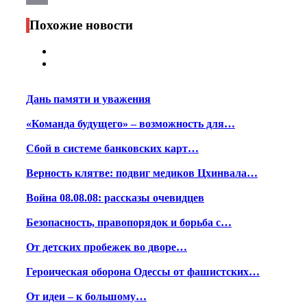
Print
Похожие новости
Дань памяти и уважения
«Команда будущего» – возможность для…
Сбой в системе банковских карт…
Верность клятве: подвиг медиков Цхинвала…
Война 08.08.08: рассказы очевидцев
Безопасность, правопорядок и борьба с…
От детских пробежек во дворе…
Героическая оборона Одессы от фашистских…
От идеи – к большому…