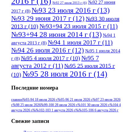
2016 г
(16)
№92 27 июня
№92 27 июля 2013 г
(6)
№93 23 июля 2016 г
(13)
2017 г
(8)
№93 29 июня 2017 г
(12)
№93 30 июля
№93+94 23 июля 2015 г
(11)
2013 г
(10)
№93+94 28 июня 2014 г
(13)
№94 1
№94 1 июля 2017 г
(11)
августа 2013 г
(8)
№94 26 июля 2016 г
(12)
№95 1 июля 2014
№95 7
№95 4 июля 2017 г
(10)
г
(8)
августа 2012 г
(11)
№95 25 июля 2015 г
№95 28 июля 2016 г
(14)
(10)
№95+96 3 августа 2013 г
(11)
№96 6
Последние номера
№96 9 августа 2012
июля 2017 г
(11)
г
(13)
№96+97 3
№96 28 июля 2015 г
(9)
главное
№93-94 18 июля 2026 г
№95-96 21 июля 2026 г
№97 23 июля 2026
г
№98 25 июля 2026
№99-100 28 июля 2026 г
№101 30 июля 2026 г
№104 4
№96+97 30 июля
июля 2014 г
(10)
августа 2026 г
№№102-103 1 августа 2026 г
№№105-106 6 августа 2026 г
2016 г
(13)
№97 8
№97 6 августа 2013 г
(6)
Свежие записи
№97 11 августа
июля 2017 г
(13)