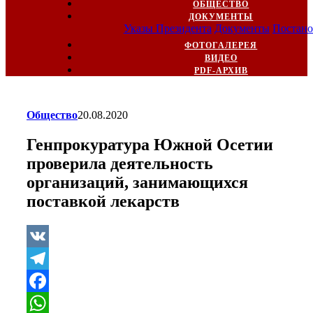
ОБЩЕСТВО
ДОКУМЕНТЫ
Указы Президента
Документы
Постано
ФОТОГАЛЕРЕЯ
ВИДЕО
PDF-АРХИВ
Общество
20.08.2020
Генпрокуратура Южной Осетии
проверила деятельность
организаций, занимающихся
поставкой лекарств
VK
Telegram
Facebook