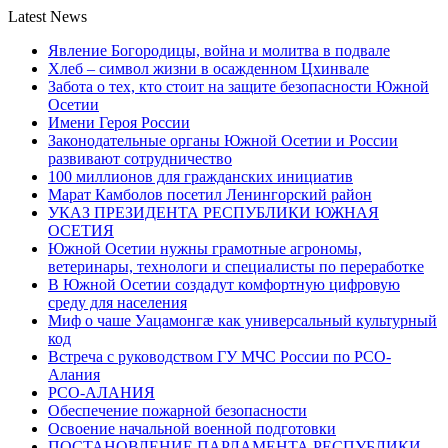
Latest News
Явление Богородицы, война и молитва в подвале
Хлеб – символ жизни в осажденном Цхинвале
Забота о тех, кто стоит на защите безопасности Южной
Осетии
Имени Героя России
Законодательные органы Южной Осетии и России
развивают сотрудничество
100 миллионов для гражданских инициатив
Марат Камболов посетил Ленингорский район
УКАЗ ПРЕЗИДЕНТА РЕСПУБЛИКИ ЮЖНАЯ
ОСЕТИЯ
Южной Осетии нужны грамотные агрономы,
ветеринары, технологи и специалисты по переработке
В Южной Осетии создадут комфортную цифровую
среду для населения
Миф о чаше Уацамонгæ как универсальный культурный
код
Встреча с руководством ГУ МЧС России по РСО-
Алания
РСО-АЛАНИЯ
Обеспечение пожарной безопасности
Освоение начальной военной подготовки
ПОСТАНОВЛЕНИЕ ПАРЛАМЕНТА РЕСПУБЛИКИ