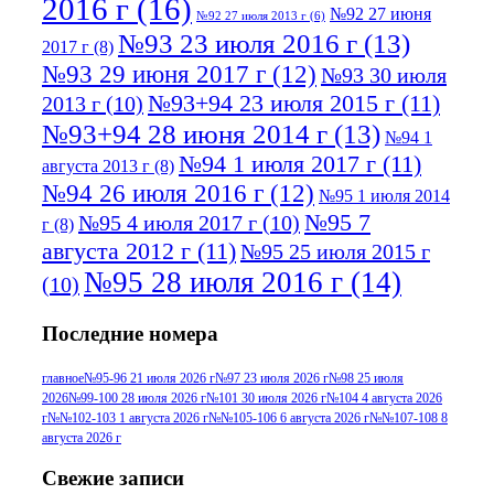
2016 г
(16)
№92 27 июня
№92 27 июля 2013 г
(6)
№93 23 июля 2016 г
(13)
2017 г
(8)
№93 29 июня 2017 г
(12)
№93 30 июля
№93+94 23 июля 2015 г
(11)
2013 г
(10)
№93+94 28 июня 2014 г
(13)
№94 1
№94 1 июля 2017 г
(11)
августа 2013 г
(8)
№94 26 июля 2016 г
(12)
№95 1 июля 2014
№95 7
№95 4 июля 2017 г
(10)
г
(8)
августа 2012 г
(11)
№95 25 июля 2015 г
№95 28 июля 2016 г
(14)
(10)
№95+96 3 августа 2013 г
(11)
№96 6
Последние номера
№96 9 августа 2012
июля 2017 г
(11)
г
(13)
№96+97 3
№96 28 июля 2015 г
(9)
главное
№95-96 21 июля 2026 г
№97 23 июля 2026 г
№98 25 июля
2026
№99-100 28 июля 2026 г
№101 30 июля 2026 г
№104 4 августа 2026
№96+97 30 июля
июля 2014 г
(10)
г
№№102-103 1 августа 2026 г
№№105-106 6 августа 2026 г
№№107-108 8
2016 г
(13)
№97 8
августа 2026 г
№97 6 августа 2013 г
(6)
№97 11 августа
июля 2017 г
(13)
Свежие записи