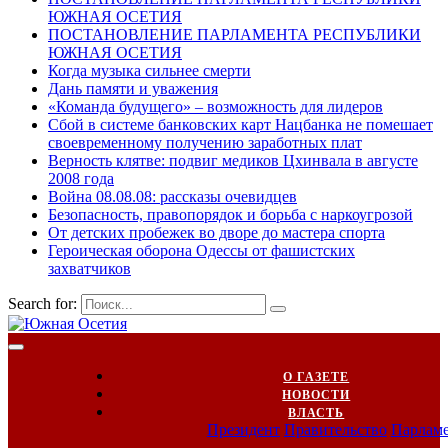
ЮЖНАЯ ОСЕТИЯ
ПОСТАНОВЛЕНИЕ ПАРЛАМЕНТА РЕСПУБЛИКИ
ЮЖНАЯ ОСЕТИЯ
Когда музыка сильнее смерти
Дань памяти и уважения
«Команда будущего» – возможность для лидеров
Сбой в системе банковских карт Нацбанка не помешает
своевременному получению заработных плат
Верность клятве: подвиг медиков Цхинвала в августе
2008 года
Война 08.08.08: рассказы очевидцев
Безопасность, правопорядок и борьба с наркоугрозой
От детских пробежек во дворе до мастера спорта
Героическая оборона Одессы от фашистских
захватчиков
Search for:
О ГАЗЕТЕ
НОВОСТИ
ВЛАСТЬ
Президент
Правительство
Парлам