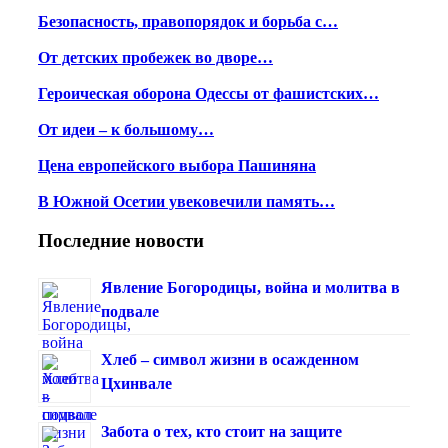
Безопасность, правопорядок и борьба с…
От детских пробежек во дворе…
Героическая оборона Одессы от фашистских…
От идеи – к большому…
Цена европейского выбора Пашиняна
В Южной Осетии увековечили память…
Последние новости
Явление Богородицы, война и молитва в
подвале
Хлеб – символ жизни в осажденном
Цхинвале
Забота о тех, кто стоит на защите