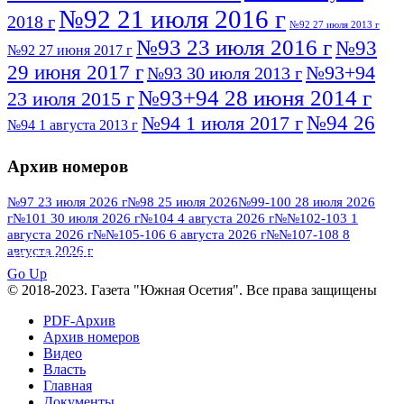
№92 21 июля 2016 г
2018 г
№92 27 июля 2013 г
№93 23 июля 2016 г
№93
№92 27 июня 2017 г
29 июня 2017 г
№93+94
№93 30 июля 2013 г
№93+94 28 июня 2014 г
23 июля 2015 г
№94 26
№94 1 июля 2017 г
№94 1 августа 2013 г
июля 2016 г
№95 4 июля 2017 г
№95 1 июля 2014 г
Архив номеров
№95 7 августа 2012 г
№95 25 июля 2015 г
№95 28 июля 2016 г
№95+96 3 августа
№97 23 июля 2026 г
№98 25 июля 2026
№99-100 28 июля 2026
г
№101 30 июля 2026 г
№104 4 августа 2026 г
№№102-103 1
№96 9 августа
2013 г
№96 6 июля 2017 г
августа 2026 г
№№105-106 6 августа 2026 г
№№107-108 8
2012 г
№96+97 3 июля 2014 г
августа 2026 г
№96 28 июля 2015 г
ПОСМОТРЕТЬ ВСЕ
№96+97 30 июля 2016 г
№97
Go Up
№97 6 августа 2013 г
© 2018-2023. Газета "Южная Осетия". Все права защищены
№97 11 августа 2012 г
8 июля 2017 г
PDF-Архив
№97 30 июля 2015 г
№98 1 августа 2015 г
Архив номеров
Видео
№98 2 августа 2016 г
№98 5 июля 2014 г
№98 8
Власть
№98 14 августа 2012 г
августа 2013 г
Главная
Документы