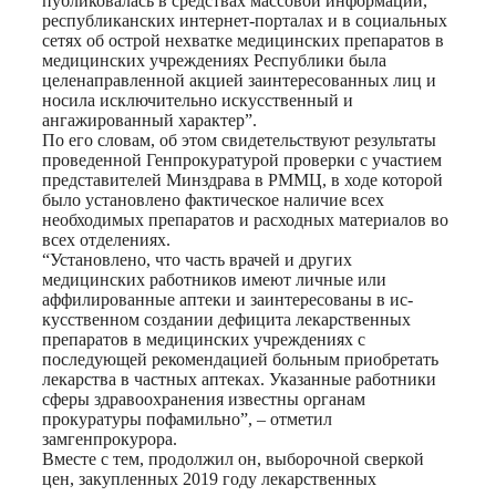
публиковалась в средствах массовой информации,
республиканских интернет-порталах и в социальных
сетях об острой нехватке медицинских препаратов в
медицинских учреждениях Республики была
целенаправленной акцией заинтересованных лиц и
носила исключительно искусственный и
ангажированный характер”.
По его словам, об этом свидетельствуют результаты
проведенной Генпрокуратурой проверки с участием
представителей Минздрава в РММЦ, в ходе которой
было установлено фактическое наличие всех
необходимых препаратов и расходных материалов во
всех отделениях.
“Установлено, что часть врачей и других
медицинских работников имеют личные или
аффилированные аптеки и заинтересованы в ис-
кусственном создании дефицита лекарственных
препаратов в медицинских учреждениях с
последующей рекомендацией больным приобретать
лекарства в частных аптеках. Указанные работники
сферы здравоохранения известны органам
прокуратуры пофамильно”, – отметил
замгенпрокурора.
Вместе с тем, продолжил он, выборочной сверкой
цен, закупленных 2019 году лекарственных