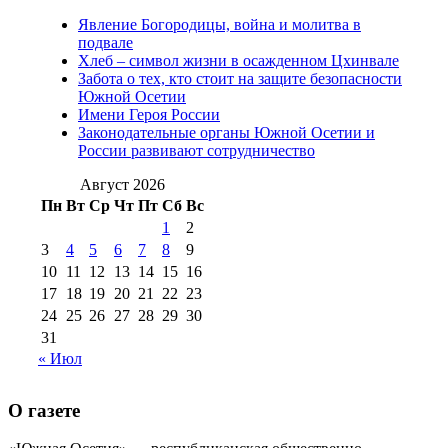
2012 г
(15)
№97 30 июля 2015 г
Явление Богородицы, война и молитва в
(15)
подвале
№98 1 августа 2015 г
(10)
№98 2
Хлеб – символ жизни в осажденном Цхинвале
августа 2016 г
(10)
№98 5 июля 2014 г
(10)
Забота о тех, кто стоит на защите безопасности
№98 14
Южной Осетии
№98 8 августа 2013 г
(9)
Имени Героя России
августа 2012 г
(14)
Законодательные органы Южной Осетии и
№98+99 11 июля
России развивают сотрудничество
№99 4 августа
2017 г
(9)
№99 4 августа 2015 г
(6)
2016 г
(12)
№99 16
Август 2026
№99 8 июля 2014 г
(9)
Пн
Вт
Ср
Чт
Пт
Сб
Вс
№99+100 10
августа 2012 г
(11)
1
2
августа 2013 г
(12)
3
4
5
6
7
8
9
10
11
12
13
14
15
16
17
18
19
20
21
22
23
24
25
26
27
28
29
30
31
« Июл
О газете