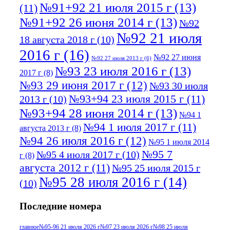
№91+92 21 июля 2015 г
(13)
(11)
№91+92 26 июня 2014 г
(13)
№92
№92 21 июля
18 августа 2018 г
(10)
2016 г
(16)
№92 27 июня
№92 27 июля 2013 г
(6)
№93 23 июля 2016 г
(13)
2017 г
(8)
№93 29 июня 2017 г
(12)
№93 30 июля
№93+94 23 июля 2015 г
(11)
2013 г
(10)
№93+94 28 июня 2014 г
(13)
№94 1
№94 1 июля 2017 г
(11)
августа 2013 г
(8)
№94 26 июля 2016 г
(12)
№95 1 июля 2014
№95 7
№95 4 июля 2017 г
(10)
г
(8)
августа 2012 г
(11)
№95 25 июля 2015 г
№95 28 июля 2016 г
(14)
(10)
№95+96 3 августа 2013 г
(11)
№96 6
Последние номера
№96 9 августа 2012
июля 2017 г
(11)
г
(13)
№96+97 3
№96 28 июля 2015 г
(9)
главное
№95-96 21 июля 2026 г
№97 23 июля 2026 г
№98 25 июля