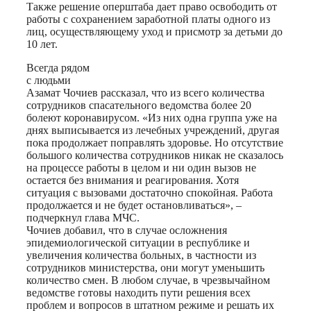
Также решение оперштаба дает право освободить от
работы с сохранением заработной платы одного из
лиц, осуществляющему уход и присмотр за детьми до
10 лет.
Всегда рядом
с людьми
Азамат Чочиев рассказал, что из всего количества
сотрудников спасательного ведомства более 20
болеют коронавирусом. «Из них одна группа уже на
днях выписывается из лечебных учреждений, другая
пока продолжает поправлять здоровье. Но отсутствие
большого количества сотрудников никак не сказалось
на процессе работы в целом и ни один вызов не
остается без внимания и реагирования. Хотя
ситуация с вызовами достаточно спокойная. Работа
продолжается и не будет остановливаться», –
подчеркнул глава МЧС.
Чочиев добавил, что в случае осложнения
эпидемиологической ситуации в республике и
увеличения количества больных, в частности из
сотрудников министерства, они могут уменьшить
количество смен. В любом случае, в чрезвычайном
ведомстве готовы находить пути решения всех
проблем и вопросов в штатном режиме и решать их