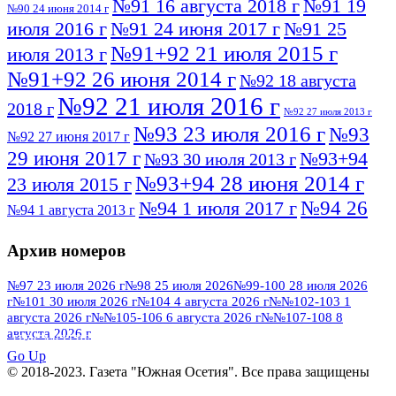
№91 16 августа 2018 г
№91 19
№90 24 июня 2014 г
июля 2016 г
№91 24 июня 2017 г
№91 25
№91+92 21 июля 2015 г
июля 2013 г
№91+92 26 июня 2014 г
№92 18 августа
№92 21 июля 2016 г
2018 г
№92 27 июля 2013 г
№93 23 июля 2016 г
№93
№92 27 июня 2017 г
29 июня 2017 г
№93+94
№93 30 июля 2013 г
№93+94 28 июня 2014 г
23 июля 2015 г
№94 26
№94 1 июля 2017 г
№94 1 августа 2013 г
июля 2016 г
№95 4 июля 2017 г
№95 1 июля 2014 г
Архив номеров
№95 7 августа 2012 г
№95 25 июля 2015 г
№95 28 июля 2016 г
№95+96 3 августа
№97 23 июля 2026 г
№98 25 июля 2026
№99-100 28 июля 2026
г
№101 30 июля 2026 г
№104 4 августа 2026 г
№№102-103 1
№96 9 августа
2013 г
№96 6 июля 2017 г
августа 2026 г
№№105-106 6 августа 2026 г
№№107-108 8
2012 г
№96+97 3 июля 2014 г
августа 2026 г
№96 28 июля 2015 г
ПОСМОТРЕТЬ ВСЕ
№96+97 30 июля 2016 г
№97
Go Up
№97 6 августа 2013 г
© 2018-2023. Газета "Южная Осетия". Все права защищены
№97 11 августа 2012 г
8 июля 2017 г