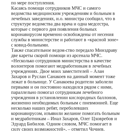
по мере поступления.
Касаясь помощи сотрудников МЧС и самого
ведомства медицинским учреждениям и больным в
лечебных заведениях, и.о. министра сообщил, что в
структуре ведомства два врача и одна медсестра,
которые с первого дня появления больных
коронавирусом временно освобождены от несения
службы в министерстве и работают в «красной зоне»
с ковид-больными.
Также спасательное ведом-ство передало Минздраву
две кареты скорой помощи из арсенала МЧС.
«Несколько сотрудников министерства в качестве
волонтеров помогают медработникам в лечебных
учреждениях. Двое моих заместителей – Алан
Захаров и Руслан Санакоев на данный момент тоже
лежат в больнице. У Санакоева родители заболели
первыми и он постоянно находился рядом с ними,
параллельно помогал сотрудникам лечебного
учреждения в установлении кислородных баллонов,
жизненно необходимых больным с пневмонией. Еще
несколько наших ребят, переболевших
коронавирусом, изъявили желание помогать больным
и медработникам – Инал Захаров, Олег Цховребов и
Эдуард Бибилов. Одним словом, МЧС помогает в
силу своих возможностей», – отметил Чочиев.