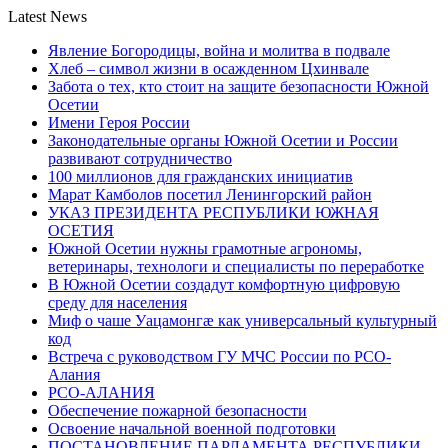
Latest News
Явление Богородицы, война и молитва в подвале
Хлеб – символ жизни в осажденном Цхинвале
Забота о тех, кто стоит на защите безопасности Южной
Осетии
Имени Героя России
Законодательные органы Южной Осетии и России
развивают сотрудничество
100 миллионов для гражданских инициатив
Марат Камболов посетил Ленингорский район
УКАЗ ПРЕЗИДЕНТА РЕСПУБЛИКИ ЮЖНАЯ
ОСЕТИЯ
Южной Осетии нужны грамотные агрономы,
ветеринары, технологи и специалисты по переработке
В Южной Осетии создадут комфортную цифровую
среду для населения
Миф о чаше Уацамонгæ как универсальный культурный
код
Встреча с руководством ГУ МЧС России по РСО-
Алания
РСО-АЛАНИЯ
Обеспечение пожарной безопасности
Освоение начальной военной подготовки
ПОСТАНОВЛЕНИЕ ПАРЛАМЕНТА РЕСПУБЛИКИ