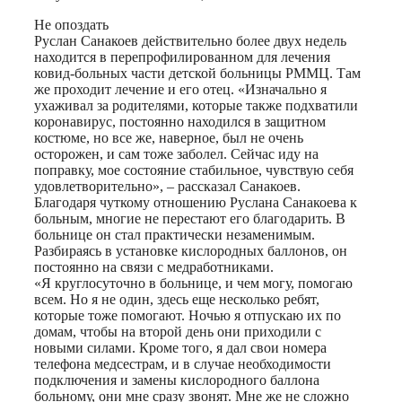
Не опоздать
Руслан Санакоев действительно более двух недель
находится в перепрофилированном для лечения
ковид-больных части детской больницы РММЦ. Там
же проходит лечение и его отец. «Изначально я
ухаживал за родителями, которые также подхватили
коронавирус, постоянно находился в защитном
костюме, но все же, наверное, был не очень
осторожен, и сам тоже заболел. Сейчас иду на
поправку, мое состояние стабильное, чувствую себя
удовлетворительно», – рассказал Санакоев.
Благодаря чуткому отношению Руслана Санакоева к
больным, многие не перестают его благодарить. В
больнице он стал практически незаменимым.
Разбираясь в установке кислородных баллонов, он
постоянно на связи с медработниками.
«Я круглосуточно в больнице, и чем могу, помогаю
всем. Но я не один, здесь еще несколько ребят,
которые тоже помогают. Ночью я отпускаю их по
домам, чтобы на второй день они приходили с
новыми силами. Кроме того, я дал свои номера
телефона медсестрам, и в случае необходимости
подключения и замены кислородного баллона
больному, они мне сразу звонят. Мне же не сложно