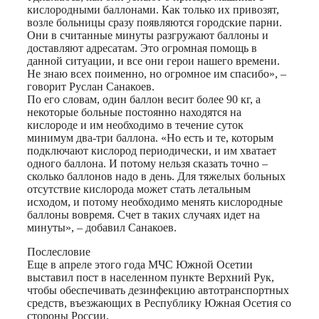
кислородными баллонами. Как только их привозят,
возле больницы сразу появляются городские парни.
Они в считанные минуты разгружают баллоны и
доставляют адресатам. Это огромная помощь в
данной ситуации, и все они герои нашего времени.
Не знаю всех поименно, но огромное им спасибо», –
говорит Руслан Санакоев.
По его словам, один баллон весит более 90 кг, а
некоторые больные постоянно находятся на
кислороде и им необходимо в течение суток
минимум два-три баллона. «Но есть и те, которым
подключают кислород периодически, и им хватает
одного баллона. И потому нельзя сказать точно –
сколько баллонов надо в день. Для тяжелых больных
отсутствие кислорода может стать летальным
исходом, и потому необходимо менять кислородные
баллоны вовремя. Счет в таких случаях идет на
минуты», – добавил Санакоев.
Послесловие
Еще в апреле этого года МЧС Южной Осетии
выставил пост в населенном пункте Верхний Рук,
чтобы обеспечивать дезинфекцию автотранспортных
средств, въезжающих в Республику Южная Осетия со
стороны России.