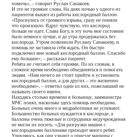
помочь», – говорит Руслан Санакоев.
И это не громкие слова. На днях ночью у одного из
пациентов вышел из работы кислородный баллон.
«Проснулись от громкого взрыва, сразу не поняли
что произошло. Вдруг чувствую, что кислород
больше не идет. Слава Богу, в эту ночь мое состояние
было немного лучше, и до утра продержалась без
кислорода. Утром позвонили Руслану Санакоеву, и
помощь не заставила себя ждать. Он быстро
подключил мне новый кислородный баллон. Спасибо
ему большое», – рассказал пациент.
Ребята не считают себя героями. По их словам, в
сложное время необходимо объединяться и помогать
людям. «Нам ничего не стоит прийти и установить
кислородный баллон, а для других – это жизненно
необходимо», – отметил один из них, пожелавший не
называть своего имени.
Находясь столько времени в больнице, замминистра
МЧС понял, насколько здесь помощь необходима.
Больных очень много и медработники не успевают.
Большинство больных нуждается в кислороде, а
баллоны очень тяжелые и сотрудники медучреждения
не могли их носить. «Для разгрузки машин с
кислородными баллонами приходит много ребят.
Удивляюсь, как они узнают о приезде машины с