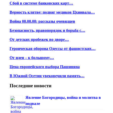
Сбой в системе банковских карт…
Верность клятве: подвиг медиков Цхинвала…
Война 08.08.08: рассказы очевидцев
Безопасность, правопорядок и борьба с…
От детских пробежек во дворе…
Героическая оборона Одессы от фашистских…
От идеи – к большому…
Цена европейского выбора Пашиняна
В Южной Осетии увековечили память…
Последние новости
Явление Богородицы, война и молитва в
подвале