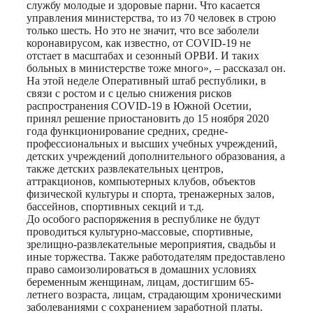
службу молодые и здоровые парни. Что касается
управления министерства, то из 70 человек в строю
только шесть. Но это не значит, что все заболели
коронавирусом, как известно, от COVID-19 не
отстает в масштабах и сезонный ОРВИ. И таких
больных в министерстве тоже много», – рассказал он.
На этой неделе Оперативный штаб республики, в
связи с ростом и с целью снижения рисков
распространения COVID-19 в Южной Осетии,
принял решение приостановить до 15 ноября 2020
года функционирование средних, средне-
профессиональных и высших учебных учреждений,
детских учреждений дополнительного образования, а
также детских развлекательных центров,
аттракционов, компьютерных клубов, объектов
физической культуры и спорта, тренажерных залов,
бассейнов, спортивных секций и т.д.
До особого распоряжения в республике не будут
проводиться культурно-массовые, спортивные,
зрелищно-развлекательные мероприятия, свадьбы и
иные торжества. Также работодателям предоставлено
право самоизолироваться в домашних условиях
беременным женщинам, лицам, достигшим 65-
летнего возраста, лицам, страдающим хроническими
заболеваниями с сохранением заработной платы.