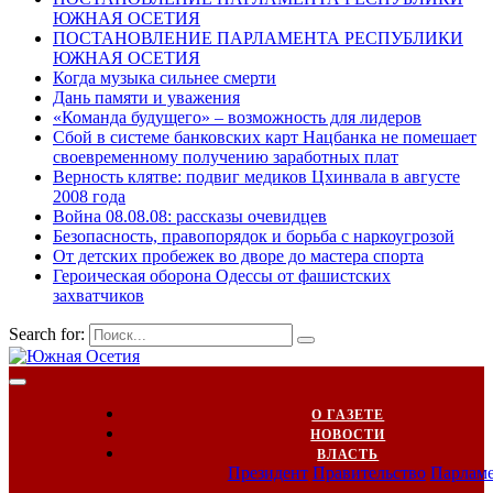
ЮЖНАЯ ОСЕТИЯ
ПОСТАНОВЛЕНИЕ ПАРЛАМЕНТА РЕСПУБЛИКИ
ЮЖНАЯ ОСЕТИЯ
Когда музыка сильнее смерти
Дань памяти и уважения
«Команда будущего» – возможность для лидеров
Сбой в системе банковских карт Нацбанка не помешает
своевременному получению заработных плат
Верность клятве: подвиг медиков Цхинвала в августе
2008 года
Война 08.08.08: рассказы очевидцев
Безопасность, правопорядок и борьба с наркоугрозой
От детских пробежек во дворе до мастера спорта
Героическая оборона Одессы от фашистских
захватчиков
Search for:
О ГАЗЕТЕ
НОВОСТИ
ВЛАСТЬ
Президент
Правительство
Парлам