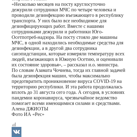
«Несколько месяцев на посту круглосуточно
дежурили сотрудники МЧС по четыре человека и
проводили дезинфекцию въезжающего в республику
транспорта. У них было все необходимое для
дезинфицирующих работ. Вместе с нашими
сотрудниками дежурили и работники Юго-
Осетпотреб-надзора. На посту стояло две машины
МЧС, в одной находились необходимые средства для
дезинфекции, а в другой два сотрудника
санэпидстанции, которые измеряли температуру всех
людей, въезжающих в Южную Осетию, и оценивали
их состояние здоровья», – рассказал и.о. министра.
По словам Азамата Чочиева, тогда их главной задачей
была дезинфекция машин, чтобы максимально
предотвратить проникновение вируса COVID-19 на
территорию республики. И эта работа продолжалась
вплоть до 31 августа сего года. А сегодня, в условиях
пандемии коронавируса, чрезвычайное ведомство
помогает всеми имеющимися силами и средствами.
Алена ДЖИОТЫ
Фото ИА «Рес»