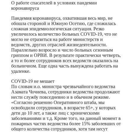
Print
О работе спасателей в условиях пандемии
коронавируса
Пандемия коронавируса, охватившая весь мир, не
обошла стороной и Южную Осетию, где сложилась
сложная эпидемиологическая ситуация. Резко
увеличилось количество больных СOVID-19, что не
могло не отразиться на работе министерств и
ведомств, других отраслей жизнедеятельности.
Параллельно возросло и число больных сезонным
гриппом и ОРВИ. В результате практически четверть,
а то и более сотрудников всех ведомств оказались на
больничном. Еще одна часть вынуждена работать на
удаленке.
СOVID-19 не мешает
По словам и.о. министра чрезвычайного ведомства
Азамата Чочиева, сотрудники ведомства продолжают
нести службу повседневно и в обычном режиме.
«Согласно решению Оперативного штаба, мы
освободили сотрудников, в возрасте 65+, у которых
дети до 10 лет, а также лиц с хроническими
заболеваниями и т.д. Кроме того, на данный момент в
пожарных частях ведомства более 15% заболевших от
общего количества сотрудников, хотя там несут