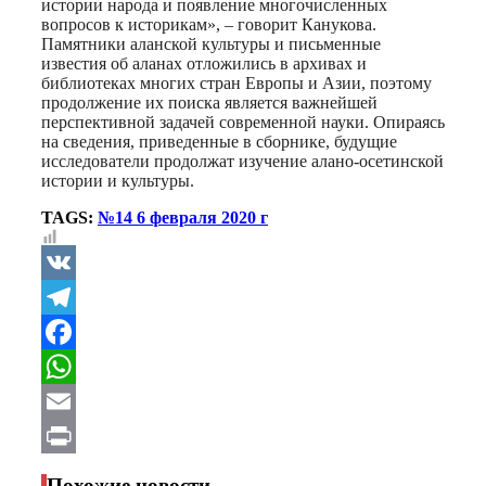
истории народа и появление многочисленных
вопросов к историкам», – говорит Канукова.
Памятники аланской культуры и письменные
известия об аланах отложились в архивах и
библиотеках многих стран Европы и Азии, поэтому
продолжение их поиска является важнейшей
перспективной задачей современной науки. Опираясь
на сведения, приведенные в сборнике, будущие
исследователи продолжат изучение алано-осетинской
истории и культуры.
TAGS:
№14 6 февраля 2020 г
VK
Telegram
Facebook
WhatsApp
Email
Print
Похожие новости