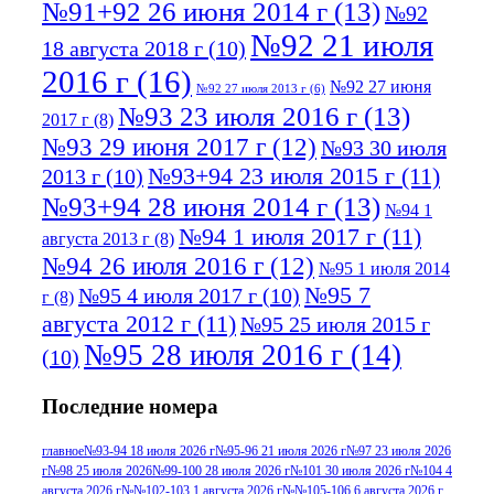
№91+92 26 июня 2014 г
(13)
№92
№92 21 июля
18 августа 2018 г
(10)
2016 г
(16)
№92 27 июня
№92 27 июля 2013 г
(6)
№93 23 июля 2016 г
(13)
2017 г
(8)
№93 29 июня 2017 г
(12)
№93 30 июля
№93+94 23 июля 2015 г
(11)
2013 г
(10)
№93+94 28 июня 2014 г
(13)
№94 1
№94 1 июля 2017 г
(11)
августа 2013 г
(8)
№94 26 июля 2016 г
(12)
№95 1 июля 2014
№95 7
№95 4 июля 2017 г
(10)
г
(8)
августа 2012 г
(11)
№95 25 июля 2015 г
№95 28 июля 2016 г
(14)
(10)
№95+96 3 августа 2013 г
(11)
№96 6
Последние номера
№96 9 августа 2012
июля 2017 г
(11)
г
(13)
№96+97 3
№96 28 июля 2015 г
(9)
главное
№93-94 18 июля 2026 г
№95-96 21 июля 2026 г
№97 23 июля 2026
г
№98 25 июля 2026
№99-100 28 июля 2026 г
№101 30 июля 2026 г
№104 4
№96+97 30 июля
июля 2014 г
(10)
августа 2026 г
№№102-103 1 августа 2026 г
№№105-106 6 августа 2026 г