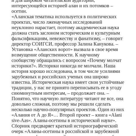
и для широкой читательской аудитории,
интересующейся историей алан и их потомков –
осетин.
«Аланская тематика используется в политических
проектах, число лженаучных исследований
неуклонно нарастает, поэтому академическая наука
должна стать заслоном историческим и культурным
фальсификациям, невежеству и фанатизму, – говорит
директор СОИГСИ, профессор Залина Канукова. –
Установка «Аланских ворот» вызвала в свое время
возмущение общественности. К научному
сообществу обращались с вопросом «Почему молчат
историки?». Историки никогда не молчали. Наша
история хорошо исследована, в том числе усилиями
зарубежных и российских ученых она широко
известна. Историческая наука имеет свои устойчивые
традиции, у нас не принято переписывать ее в угоду
сиюминутным интересам, – продолжает она. –
Понятно, что научную литературу читают не все, она
довольно сложная, поэтому мы решили сделать
несколько научно-популярных проектов. Один из них
«Алания от А до Я»… Второй проект – книга «Alani
sive-Aas». Аланы-осетины в исторической науке».
Сборник предваряет краткий историографический
очерк «Аланы-осетины в российской и зарубежной