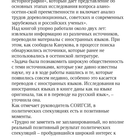
историографии», который дает представление об
основных этапах исследования вопроса алано-
осетин-ской преемственности и включает анализ
трудов дореволюционных, советских и современных
зарубежных и российских ученых».
Над книгой упорно работали около двух лет:
извлекали информацию из различных источников,
переводили материалы с иностранных языков. При
этом, как сообщила Канукова, в процессе поиска
обнаружились источники, которые ранее не
использовались в осетинской литературе.
«Задача была познакомить широкую общественность
с теми источниками, которые уже давно известны
науке, ну а в ходе работы нашлись и те, которые
появились совсем недавно, особенно это касается
переводов с иностранных языков. Исследования на
иностранных языках в книге даны как на языке
оригинала, так и в переводе на русский язык», –
уточнила она.
Как отмечает руководитель СОИГСИ, в
политических спекуляциях есть и позитивные
моменты.
«Трудно не заметить не запланированный, но вполне
реальный позитивный результат политических
спекуляций – пробудившийся широкий интерес к