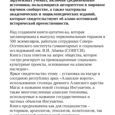
зарубежных ученых, включая средневековые
источники, пользующиеся авторитетом в мировом
научном сообществе, а также материалы
академических и энциклопедических изданий,
которые свидетельствуют об алано-осетинской
исторической преемственности.
Над созданием книги-цитатни-ка, которая
запланирована к выпуску первоначальным тиражом в
500 экземпляров, работали сотрудники Северо-
Осетинского института гуманитарных и социальных
исследований им. В.И. Абаева (СОИГСИ).
Книга стала ответом на запрос общества, которое
«остро реагирует на провокационные социально-
культурные проекты, основанные на аланском
наследии».
Яркое свидетельство этому – установка на въезде в
соседнюю республику арки «Аланские ворота»,
использование столицы древнего Аланского царства
Магас в названии новой столицы Ингушетии, а
также многочисленные аланские топонимы,
используемые в названии государственных и
частных объектов Ингушетии.
Книга предназначена как для специалистов –
историков, археологов, этнологов, политологов, так