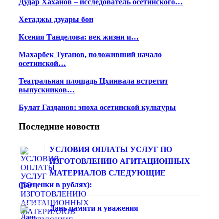
Дудар Хаханов – исследователь осетинского…
Хетаджы дзуары бон
Ксения Танделова: век жизни и…
Махарбек Туганов, положивший начало
осетинской…
Театральная площадь Цхинвала встретит
выпускников…
Булат Газданов: эпоха осетинской культуры
Последние новости
УСЛОВИЯ ОПЛАТЫ УСЛУГ ПО
ИЗГОТОВЛЕНИЮ АГИТАЦИОННЫХ
МАТЕРИАЛОВ СЛЕДУЮЩИЕ
(расценки в рублях):
Дань памяти и уважения