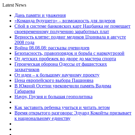
Latest News
Дань памяти и уважения
«Команда будущего» – возможность для лидеров
Сбой в системе банковских карт Нацбанка не помешает
своевременному получению заработных плат
Верность клятве: подвиг медиков Цхинвала в августе
2008 года
Война 08.08.08: рассказы очевидцев
Безопасность, правопорядок и борьба с наркоугрозой
От детских пробежек во дворе до мастера спорта
Героическая оборона Одессы от фашистских
захватчиков
От идеи – к большому научному проекту
Цена европейского выбора Пашиняна
В Южной Осетии увековечили память Вадима
Габараева
Науру, Грузия и большая геополитика
Как заставить ребенка учиться и читать летом
Время открытого разговора: Эдуард Кокойты призывает
к национальному единству