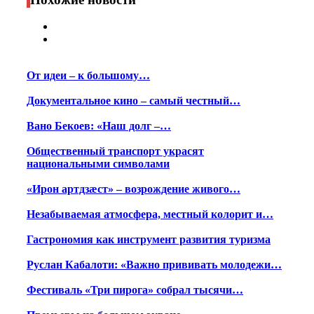
От идеи – к большому…
Документальное кино – самый честный…
Вано Бекоев: «Наш долг –…
Общественный транспорт украсят
национальными символами
«Ирон артдзæст» – возрождение живого…
Незабываемая атмосфера, местный колорит и…
Гастрономия как инструмент развития туризма
Руслан Кабалоти: «Важно прививать молодежи…
Фестиваль «Три пирога» собрал тысячи…