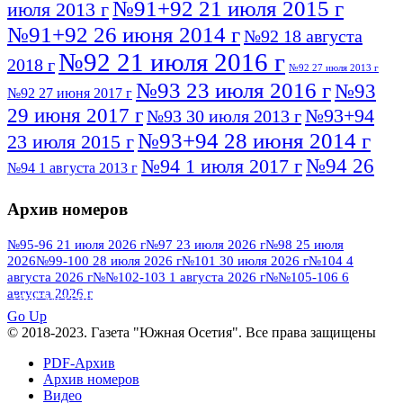
№91+92 21 июля 2015 г
июля 2013 г
№91+92 26 июня 2014 г
№92 18 августа
№92 21 июля 2016 г
2018 г
№92 27 июля 2013 г
№93 23 июля 2016 г
№93
№92 27 июня 2017 г
29 июня 2017 г
№93+94
№93 30 июля 2013 г
№93+94 28 июня 2014 г
23 июля 2015 г
№94 26
№94 1 июля 2017 г
№94 1 августа 2013 г
июля 2016 г
№95 4 июля 2017 г
№95 1 июля 2014 г
Архив номеров
№95 7 августа 2012 г
№95 25 июля 2015 г
№95 28 июля 2016 г
№95+96 3 августа
№95-96 21 июля 2026 г
№97 23 июля 2026 г
№98 25 июля
2026
№99-100 28 июля 2026 г
№101 30 июля 2026 г
№104 4
№96 9 августа
2013 г
№96 6 июля 2017 г
августа 2026 г
№№102-103 1 августа 2026 г
№№105-106 6
2012 г
№96+97 3 июля 2014 г
августа 2026 г
№96 28 июля 2015 г
ПОСМОТРЕТЬ ВСЕ
№96+97 30 июля 2016 г
№97
Go Up
№97 6 августа 2013 г
© 2018-2023. Газета "Южная Осетия". Все права защищены
№97 11 августа 2012 г
8 июля 2017 г
PDF-Архив
№97 30 июля 2015 г
№98 1 августа 2015 г
Архив номеров
Видео
№98 2 августа 2016 г
№98 5 июля 2014 г
№98 8