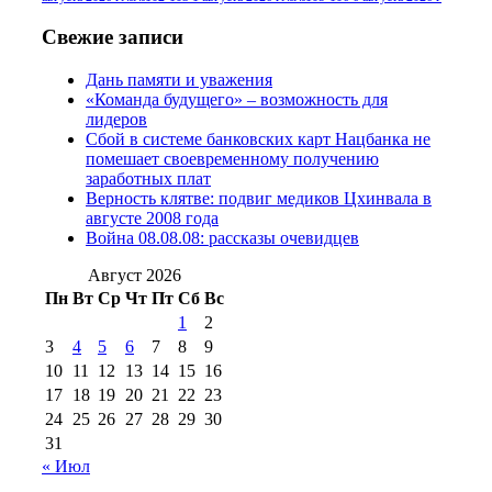
2016 г
(13)
№97 8
№97 6 августа 2013 г
(6)
Свежие записи
№97 11 августа
июля 2017 г
(13)
Дань памяти и уважения
2012 г
(15)
№97 30 июля 2015 г
«Команда будущего» – возможность для
(15)
лидеров
№98 1 августа 2015 г
(10)
№98 2
Сбой в системе банковских карт Нацбанка не
августа 2016 г
(10)
№98 5 июля 2014 г
(10)
помешает своевременному получению
№98 14
заработных плат
№98 8 августа 2013 г
(9)
Верность клятве: подвиг медиков Цхинвала в
августа 2012 г
(14)
августе 2008 года
№98+99 11 июля
Война 08.08.08: рассказы очевидцев
№99 4 августа
2017 г
(9)
№99 4 августа 2015 г
(6)
2016 г
(12)
№99 16
Август 2026
№99 8 июля 2014 г
(9)
Пн
Вт
Ср
Чт
Пт
Сб
Вс
№99+100 10
августа 2012 г
(11)
1
2
августа 2013 г
(12)
3
4
5
6
7
8
9
10
11
12
13
14
15
16
17
18
19
20
21
22
23
24
25
26
27
28
29
30
31
« Июл