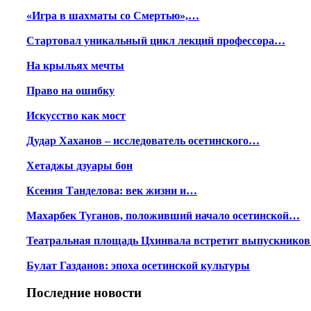
«Игра в шахматы со Смертью»,…
Стартовал уникальный цикл лекций профессора…
На крыльях мечты
Право на ошибку
Искусство как мост
Дудар Хаханов – исследователь осетинского…
Хетаджы дзуары бон
Ксения Танделова: век жизни и…
Махарбек Туганов, положивший начало осетинской…
Театральная площадь Цхинвала встретит выпускнико
Булат Газданов: эпоха осетинской культуры
Последние новости