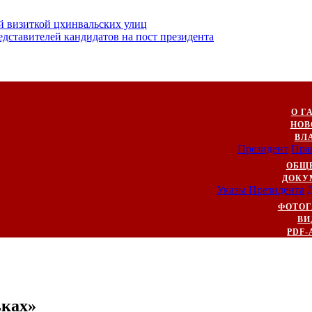
й визиткой цхинвальских улиц
ставителей кандидатов на пост президента
О Г
НОВ
ВЛ
Президент
Пра
ОБЩ
ДОКУ
Указы Президента
ФОТОГ
ВИ
PDF-
ьках»