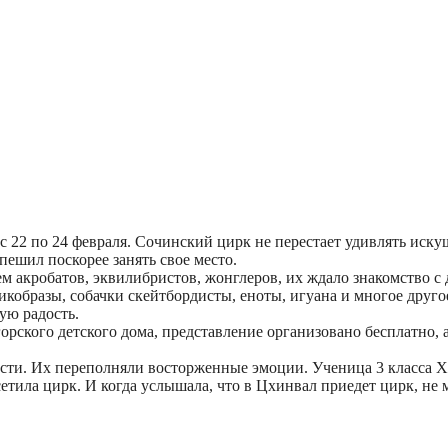
 22 по 24 февраля. Сочинский цирк не перестает удивлять иску
пешил поскорее занять свое место.
ием акробатов, эквилибристов, жонглеров, их ждало знакомство
икобразы, собачки скейтбордисты, еноты, игуана и многое друг
ую радость.
рского детского дома, представление организовано бесплатно, 
ости. Их переполняли восторженные эмоции. Ученица 3 класса 
етила цирк. И когда услышала, что в Цхинвал приедет цирк, не 