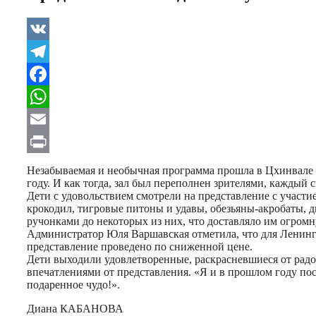
VK
Telegram
Facebook
WhatsApp
Email
Print
Незабываемая и необычная программа прошла в Цхинвале с
году. И как тогда, зал был переполнен зрителями, каждый с
Дети с удовольствием смотрели на представление с участ
крокодил, тигровые питоны и удавы, обезьяны-акробаты, д
ручонками до некоторых из них, что доставляло им огромн
Администратор Юля Варшавская отметила, что для Ленинго
представление проведено по сниженной цене.
Дети выходили удовлетворенные, раскрасневшиеся от рад
впечатлениями от представления. «Я и в прошлом году пос
подаренное чудо!».
Диана КАБАНОВА