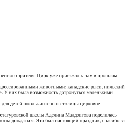
шенного зрителя. Цирк уже приезжал к нам в прошлом
 с дрессированными животными: канадские рыси, нильский
ое. У них была возможность дотронуться маленькими
а для детей школы-интернат столицы цирковое
Хетагуровской школы Аделина Малдзигова поделилась
могла дождаться. Это был настоящий праздник, спасибо за