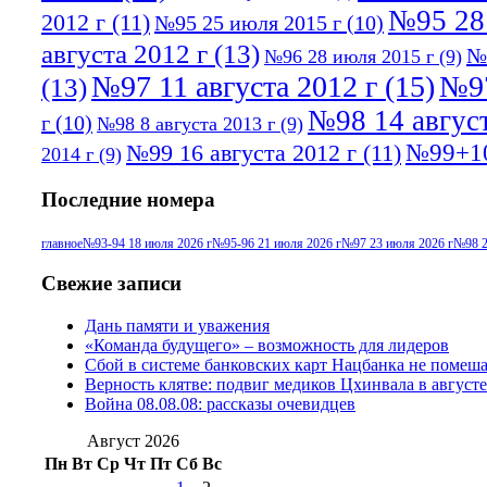
№95 28
2012 г
(11)
№95 25 июля 2015 г
(10)
августа 2012 г
(13)
№
№96 28 июля 2015 г
(9)
№97 11 августа 2012 г
(15)
№97
(13)
№98 14 август
г
(10)
№98 8 августа 2013 г
(9)
№99+10
№99 16 августа 2012 г
(11)
2014 г
(9)
Последние номера
главное
№93-94 18 июля 2026 г
№95-96 21 июля 2026 г
№97 23 июля 2026 г
№98 2
Свежие записи
Дань памяти и уважения
«Команда будущего» – возможность для лидеров
Сбой в системе банковских карт Нацбанка не помеш
Верность клятве: подвиг медиков Цхинвала в августе
Война 08.08.08: рассказы очевидцев
Август 2026
Пн
Вт
Ср
Чт
Пт
Сб
Вс