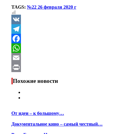
TAGS:
№22 26 февраля 2020 г
VK
Telegram
Facebook
WhatsApp
Email
Print
Похожие новости
От идеи – к большому…
Документальное кино – самый честный…