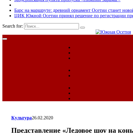
Барс на маршруте: древний орнамент Осетии станет ново
ЦИК Южной Осетии принял решение по регистрации пред
Search for:
Культура
26.02.2020
Представление «Ледовое шоу на кон