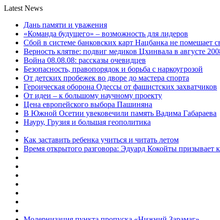
Latest News
Дань памяти и уважения
«Команда будущего» – возможность для лидеров
Сбой в системе банковских карт Нацбанка не помешает 
Верность клятве: подвиг медиков Цхинвала в августе 200
Война 08.08.08: рассказы очевидцев
Безопасность, правопорядок и борьба с наркоугрозой
От детских пробежек во дворе до мастера спорта
Героическая оборона Одессы от фашистских захватчиков
От идеи – к большому научному проекту
Цена европейского выбора Пашиняна
В Южной Осетии увековечили память Вадима Габараева
Науру, Грузия и большая геополитика
Как заставить ребенка учиться и читать летом
Время открытого разговора: Эдуард Кокойты призывает 
Модернизация пункта пропуска «Нижний Зарамаг»