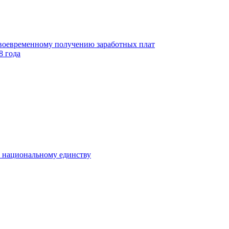
своевременному получению заработных плат
8 года
к национальному единству