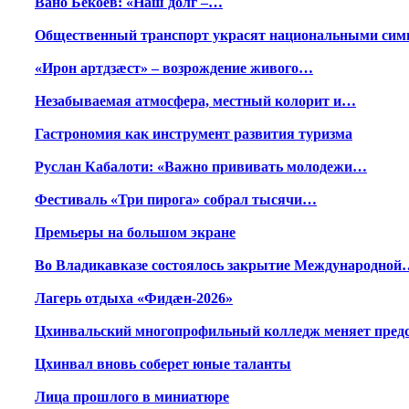
Вано Бекоев: «Наш долг –…
Общественный транспорт украсят национальными сим
«Ирон артдзæст» – возрождение живого…
Незабываемая атмосфера, местный колорит и…
Гастрономия как инструмент развития туризма
Руслан Кабалоти: «Важно прививать молодежи…
Фестиваль «Три пирога» собрал тысячи…
Премьеры на большом экране
Во Владикавказе состоялось закрытие Международной
Лагерь отдыха «Фидæн-2026»
Цхинвальский многопрофильный колледж меняет пред
Цхинвал вновь соберет юные таланты
Лица прошлого в миниатюре