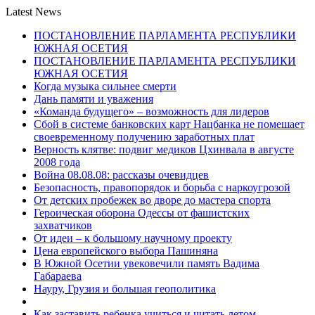
Latest News
ПОСТАНОВЛЕНИЕ ПАРЛАМЕНТА РЕСПУБЛИКИ
ЮЖНАЯ ОСЕТИЯ
ПОСТАНОВЛЕНИЕ ПАРЛАМЕНТА РЕСПУБЛИКИ
ЮЖНАЯ ОСЕТИЯ
Когда музыка сильнее смерти
Дань памяти и уважения
«Команда будущего» – возможность для лидеров
Сбой в системе банковских карт Нацбанка не помешает
своевременному получению заработных плат
Верность клятве: подвиг медиков Цхинвала в августе
2008 года
Война 08.08.08: рассказы очевидцев
Безопасность, правопорядок и борьба с наркоугрозой
От детских пробежек во дворе до мастера спорта
Героическая оборона Одессы от фашистских
захватчиков
От идеи – к большому научному проекту
Цена европейского выбора Пашиняна
В Южной Осетии увековечили память Вадима
Габараева
Науру, Грузия и большая геополитика
Как заставить ребенка учиться и читать летом