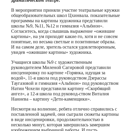
драматическом театре.
В мероприятии приняли участие театральные кружки
общеобразовательных школ Цхинвала. показательные
программы на картины художника представили
школы №9, №11, №12 и гимназия «Альбион».
Согласитесь, когда слышишь выражение «ожившие
картины», на ум приходят какие-то, хотя и не совсем
понятные, но весьма светлые и позитивные образы.
И на самом деле, зритель остался удовлетворенным,
увидев «ожившие картины» художника.
Учащиеся школы №9 с художественным
руководителем Миленой Сагировой представили
инсценировку по картине «Горянка, идущая за
водой», 11-я школа под руководством Дзерассы
Таугазовой и гимназия «Альбион» под руководством
Натии Чохели представили картину «Скорбящий
ангел», а 12-я школа под руковод-ством Виталия
Наниева – картину «Дети-каменщики».
Несмотря на волнение, ребята отлично справились с
поставленной задачей, они сыграли сюжеты картины
в виде инсценировки, продолжительностью в
несколько минут, которая завершилась замершим
изображением выбранной работы. И пусть