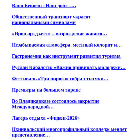
Вано Бекоев: «Наш долг –…
Общественный транспорт украсят
национальными символами
«Ирон артдзæст» – возрождение живого…
Незабываемая атмосфера, местный колорит и…
Гастрономия как инструмент развития туризма
Руслан Кабалоти: «Важно прививать молодежи…
Фестиваль «Три пирога» собрал тысячи…
Премьеры на большом экране
Во Владикавказе состоялось закрытие
Международной…
Лагерь отдыха «Фидæн-2026»
Цхинвальский многопрофильный колледж меняет
представление…