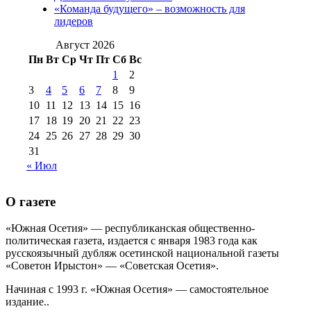
августа 2012 г
(14)
«Команда будущего» – возможность для
№98+99 11 июля
лидеров
№99 4 августа
2017 г
(9)
№99 4 августа 2015 г
(6)
2016 г
(12)
№99 16
Август 2026
№99 8 июля 2014 г
(9)
Пн
Вт
Ср
Чт
Пт
Сб
Вс
№99+100 10
августа 2012 г
(11)
1
2
августа 2013 г
(12)
3
4
5
6
7
8
9
10
11
12
13
14
15
16
17
18
19
20
21
22
23
24
25
26
27
28
29
30
31
« Июл
О газете
«Южная Осетия» — республиканская общественно-
политическая газета, издается с января 1983 года как
русскоязычный дубляж осетинской национальной газеты
«Советон Ирыстон» — «Советская Осетия».
Начиная с 1993 г. «Южная Осетия» — самостоятельное
издание..