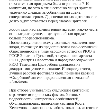
показательная программа была ограничена 7-10
минутами, но зато в эти несколько минут зрители
увлеченно следили за событиями на сцене,
сопереживая героям. Да, сценки юных артистов еще
долго будут оставаться перед глазами зрителей.
Жюри дали наставления юным актерам, какую часть
они сыграли лучше, а где нужно было придать
больше профессионализма.
После выступления всех участников компетентное
жюри, состоящее из представителей юго-осетинской
общественности в лице народной артистки РЮО и
ГССР Эвелины Гугкаевой, заслуженного артиста
РЮО Дмитрия Парастаева и народного художника
РЮО Тамерлана Цховребова удалилось на
двадцатиминутное совещание. И подводя итоги,
лучшей работой фестиваля была признана картина
«Скорбящий ангел», представленная гимназией
«Альбион».
При отборе учитывались следующие критерии:
отражение исторических фактов, бытовых
подробностей, интересных особенностей,
обуславливающих написание картины Коста
Хетагурова, слаженность работы команды, актерское