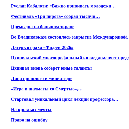
Руслан Кабалоти: «Важно прививать молодежи…
Фестиваль «Три пирога» собрал тысячи…
Премьеры на большом экране
Во Владикавказе состоялось закрытие Международной
Лагерь отдыха «Фидæн-2026»
Цхинвальский многопрофильный колледж меняет пред
Цхинвал вновь соберет юные таланты
Лица прошлого в миниатюре
«Игра в шахматы со Смертью»,…
Стартовал уникальный цикл лекций профессора…
На крыльях мечты
Право на ошибку