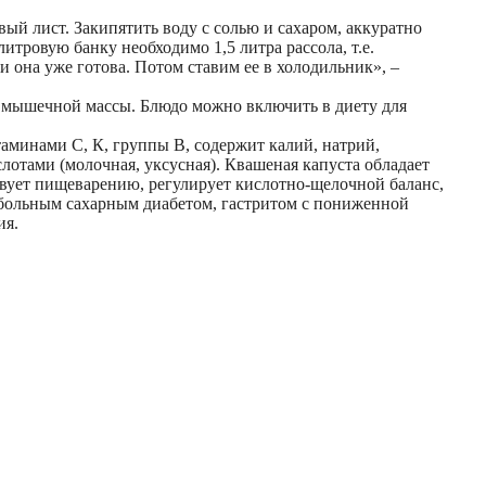
овый лист. Закипятить воду с солью и сахаром, аккуратно
итровую банку необходимо 1,5 литра рассола, т.е.
ки она уже готова. Потом ставим ее в холодильник», –
ю мышечной массы. Блюдо можно включить в диету для
таминами С, К, группы В, содержит калий, натрий,
слотами (молочная, уксусная). Квашеная капуста обладает
ует пищеварению, регулирует кислотно-щелочной баланс,
, больным сахарным диабетом, гастритом с пониженной
ия.