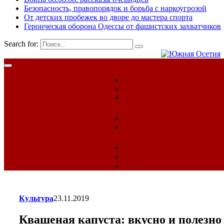
Безопасность, правопорядок и борьба с наркоугрозой
От детских пробежек во дворе до мастера спорта
Героическая оборона Одессы от фашистских захватчиков
Search for:
Культура
23.11.2019
Квашеная капуста: вкусно и полезно