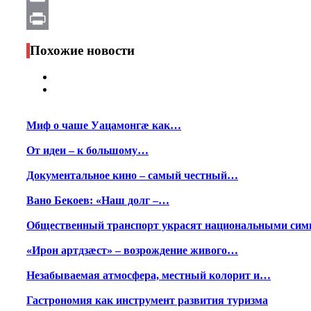
Email
Print
Похожие новости
Миф о чаше Уацамонгæ как…
От идеи – к большому…
Документальное кино – самый честный…
Вано Бекоев: «Наш долг –…
Общественный транспорт украсят национальными сим
«Ирон артдзæст» – возрождение живого…
Незабываемая атмосфера, местный колорит и…
Гастрономия как инструмент развития туризма