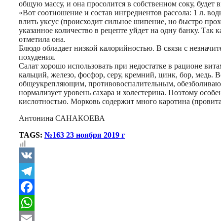
общую массу, и она просолится в собственном соку, будет в
«Вот соотношение и состав ингредиентов рассола: 1 л. воды
влить уксус (происходит сильное шипение, но быстро прохо
указанное количество в рецепте уйдет на одну банку. Так 
отметила она.
Блюдо обладает низкой калорийностью. В связи с незначи
похудения.
Салат хорошо использовать при недостатке в рационе вита
кальций, железо, фосфор, серу, кремний, цинк, бор, медь.
общеукрепляющим, противовоспалительным, обезболивающ
нормализует уровень сахара и холестерина. Поэтому особ
кислотностью. Морковь содержит много каротина (провита
Антонина САНАКОЕВА
TAGS:
№163 23 ноября 2019 г
VK
Telegram
Facebook
WhatsApp