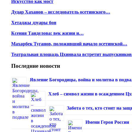
Искусство как мост
Дудар Хаханов – исследователь осетинского…
Хетаджы дзуары бон
Ксения Танделова: век жизни и…
Махарбек Туганов, положивший начало осетинской…
Театральная площадь Цхинвала встретит выпускнико
Последние новости
Явление Богородицы, война и молитва в подва
Хлеб – символ жизни в осажденном Ц
Забота о тех, кто стоит на з
Имени Героя России