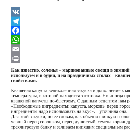
VK
Telegram
Facebook
WhatsApp
Email
Print
Как известно, соленья – маринованные овощи в зимний
используем и в будни, и на праздничных столах – кваш
свойствами.
Квашеная капуста великолепная закуска и дополнение к м
температуры, в которой находится заготовка. Но иногда п
квашеной капусты по-быстрому. С данным рецептом нам р
«Необходимые ингредиенты: капуста, морковь, перец горошк
ингредиенты надо использовать на вкус», – уточнила она.
Для этой закуски, по ее словам, как обычно шинкуют голо
черный перец горошком, перец душистый, семена кориандр
трехлитровую банку и заливаем кипящим специальным расс