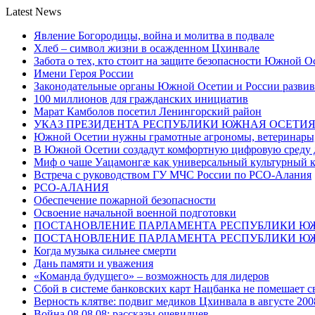
Latest News
Явление Богородицы, война и молитва в подвале
Хлеб – символ жизни в осажденном Цхинвале
Забота о тех, кто стоит на защите безопасности Южной О
Имени Героя России
Законодательные органы Южной Осетии и России развив
100 миллионов для гражданских инициатив
Марат Камболов посетил Ленингорский район
УКАЗ ПРЕЗИДЕНТА РЕСПУБЛИКИ ЮЖНАЯ ОСЕТИ
Южной Осетии нужны грамотные агрономы, ветеринары, 
В Южной Осетии создадут комфортную цифровую среду 
Миф о чаше Уацамонгæ как универсальный культурный 
Встреча с руководством ГУ МЧС России по РСО-Алания
РСО-АЛАНИЯ
Обеспечение пожарной безопасности
Освоение начальной военной подготовки
ПОСТАНОВЛЕНИЕ ПАРЛАМЕНТА РЕСПУБЛИКИ Ю
ПОСТАНОВЛЕНИЕ ПАРЛАМЕНТА РЕСПУБЛИКИ Ю
Когда музыка сильнее смерти
Дань памяти и уважения
«Команда будущего» – возможность для лидеров
Сбой в системе банковских карт Нацбанка не помешает 
Верность клятве: подвиг медиков Цхинвала в августе 200
Война 08.08.08: рассказы очевидцев