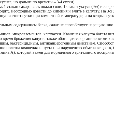
куснее, но дольше по времени – 3-4 сутки).
, 1 стакан сахара, 2 ст. ложки соли, 1 стакан уксуса (9%) и лавр
дит), необходимо довести до кипения и влить в капусту. На 3-х л
капуста стоит сутки при комнатной температуре, и на вторые сут
тельным содержанием белка, салат не способствует наращивани
минов, микроэлементов, клетчатки. Квашеная капуста богата ви
 Во время брожения капуста также обогащается органическими ки
им, бактерицидным, антиканцерогенным действием. Способств
енно полезна квашеная капуста при нарушениях обмена веществ
мина А), который важен для нормального зрительного восприят