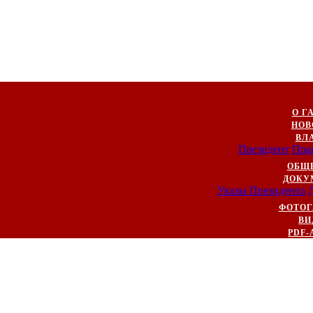
О Г
НОВ
ВЛ
Президент
Пра
ОБЩ
ДОКУ
Указы Президента
ФОТОГ
ВИ
PDF-