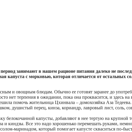
 период занимают в нашем рационе питания далеко не послед
еная капуста с морковью, которая отличается от остальных с
ясным и овощным блюдам. Обычно ее готовят заранее до употреб
росто нет терпения в ожидании, пока она проквасится, и здесь 
ешила помочь жительница Цхинвала – домохозяйка Аза Тедеева.
ом, душистый перец, кинза, кориандр, лавровый лист, соль, сов
вку белокочанной капусты, добавляют в нее тертую на крупной 
а и киндзы. Все это надо хорошенько перемешать руками, немн
олом-маринадом, который помогает капусте скваситься по-быстр