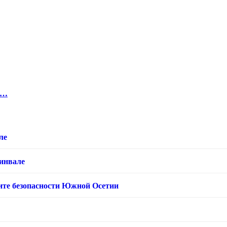
в…
ле
хинвале
ащите безопасности Южной Осетии