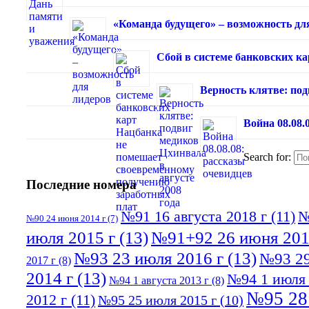
«Команда будущего» – возможность дл
Сбой в системе банковских к
Верность клятве: под
Война 08.08.
Search for:
Последние номера
№91 16 августа 2018 г
(11)
№
№90 24 июня 2014 г
(7)
июля 2015 г
(13)
№91+92 26 июня 201
№93 23 июля 2016 г
(13)
№93 29
2017 г
(8)
2014 г
(13)
№94 1 июля 
№94 1 августа 2013 г
(8)
№95 28
2012 г
(11)
№95 25 июля 2015 г
(10)