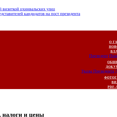
й визиткой цхинвальских улиц
ставителей кандидатов на пост президента
О Г
НОВ
ВЛ
Президент
Пра
ОБЩ
ДОКУ
Указы Президента
ФОТОГ
ВИ
PDF-
, налоги и цены