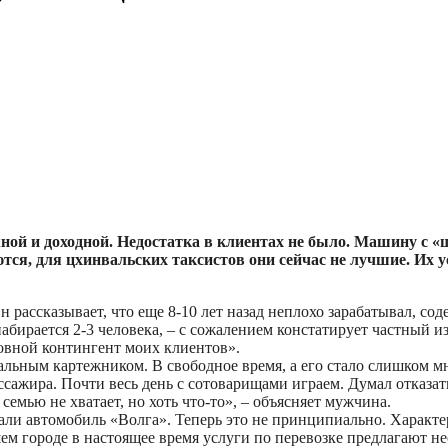
ной и доходной. Недостатка в клиентах не было. Машину с 
ся, для цхинвальских таксистов они сейчас не лучшие. Их 
н рассказывает, что еще 8-10 лет назад неплохо зарабатывал, со
набирается 2-3 человека, – с сожалением констатирует частный и
овной контингент моих клиентов».
нальным картежником. В свободное время, а его стало слишком м
пассажира. Почти весь день с сотоварищами играем. Думал отказа
 семью не хватает, но хоть что-то», – объясняет мужчина.
вали автомобиль «Волга». Теперь это не принципиально. Харак
ем городе в настоящее время услуги по перевозке предлагают н