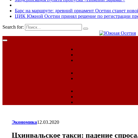
Барс на маршруте: древний орнамент Осетии станет ново
ЦИК Южной Осетии принял решение по регистрации пред
Search for:
Экономика
12.03.2020
Цхинвальское такси: падение спроса