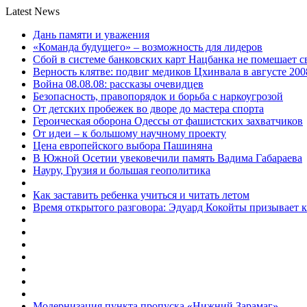
Latest News
Дань памяти и уважения
«Команда будущего» – возможность для лидеров
Сбой в системе банковских карт Нацбанка не помешает 
Верность клятве: подвиг медиков Цхинвала в августе 200
Война 08.08.08: рассказы очевидцев
Безопасность, правопорядок и борьба с наркоугрозой
От детских пробежек во дворе до мастера спорта
Героическая оборона Одессы от фашистских захватчиков
От идеи – к большому научному проекту
Цена европейского выбора Пашиняна
В Южной Осетии увековечили память Вадима Габараева
Науру, Грузия и большая геополитика
Как заставить ребенка учиться и читать летом
Время открытого разговора: Эдуард Кокойты призывает 
Модернизация пункта пропуска «Нижний Зарамаг»