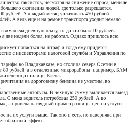
ичество таксистов, несмотря на снижение спроса, меньше
ольшего скопления людей, где только разрешается.
800 рублей. А каждый месяц уплачивать 450 рублей
ублей. А ведь еще и на ремонт транспорта уходит немало
 взимал ежедневную плату, тогда это было 10 рублей.
 я две недели болел, не работал. Однако пришлось всю
рискует попасться на штраф и тогда ему придется
естно с инспекторами налоговой службы и Управления по
 тарифы во Владикавказе, но столица севера Осетии в
рут 80 рублей, а в отдаленные микрорайоны, например, БАМ
в жительница столицы Елена.
ричитания на дороговизну бензина не уместны, во
.
ударственные автобусы. В нехилую сумму выливается выезд
ла. С меня водитель потребовал 250 рублей. А во
 км», – привела наглядный пример разницы цен на услуги
 на их услуги выше. Так оно и есть, но наверняка при
ет обратный эффект.