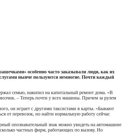
«шашечками» особенно часто заказывали люди, как их
услугами нынче пользуются немногие. Почти каждый
держал семью, накопил на капитальный ремонт дома. «В
звозчик. – Теперь почти у всех машины. Причем за рулем
ного, он играет с другими таксистами в карты. «Бывают
ться от перевозок, но найти нормальную работу сейчас
терный опознавательный знак можно увидеть на автомашине
есколько частных фирм, работающих по вызову. Но