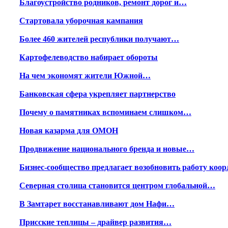
Благоустройство родников, ремонт дорог и…
Стартовала уборочная кампания
Более 460 жителей республики получают…
Картофелеводство набирает обороты
На чем экономят жители Южной…
Банковская сфера укрепляет партнерство
Почему о памятниках вспоминаем слишком…
Новая казарма для ОМОН
Продвижение национального бренда и новые…
Бизнес-сообщество предлагает возобновить работу ко
Северная столица становится центром глобальной…
В Замтарет восстанавливают дом Нафи…
Присские теплицы – драйвер развития…