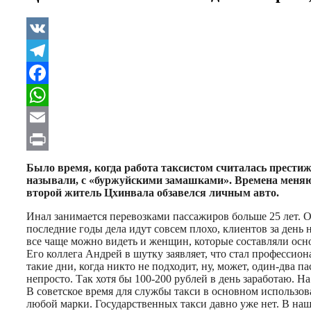
VK
Telegram
Facebook
WhatsApp
Email
Print
Было время, когда работа таксистом считалась престиж
называли, с «буржуйскими замашками». Времена меняют
второй житель Цхинвала обзавелся личным авто.
Инал занимается перевозками пассажиров больше 25 лет. О
последние годы дела идут совсем плохо, клиентов за день 
все чаще можно видеть и женщин, которые составляли осн
Его коллега Андрей в шутку заявляет, что стал профессио
такие дни, когда никто не подходит, ну, может, один-два 
непросто. Так хотя бы 100-200 рублей в день заработаю. На
В советское время для службы такси в основном использо
любой марки. Государственных такси давно уже нет. В наш