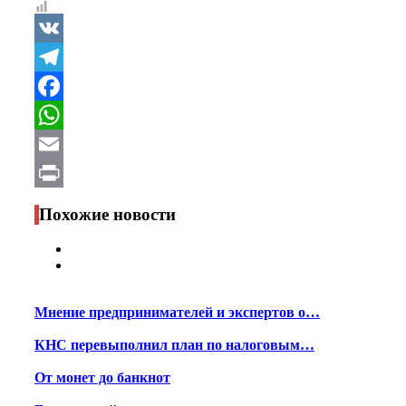
VK
Telegram
Facebook
WhatsApp
Email
Print
Похожие новости
Мнение предпринимателей и экспертов о…
КНС перевыполнил план по налоговым…
От монет до банкнот