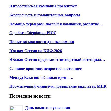
Югоосетинская компания презентует
Безопасность и гуманитарные вопросы
Помощь фермерам, посевная кампания, развитие…
О работе Сбербанка РЮО
Новые возможности для экономики
Южная Осетия на КИФ-2026
Южная Осетия представит экспортный потенциал…
Славное прошлое, непростое настоящее
Мевлуд Вазагов: «Главная идея –…
Прожиточный минимум, повышение зарплаты, МПК
Последние новости
Дань памяти и уважения