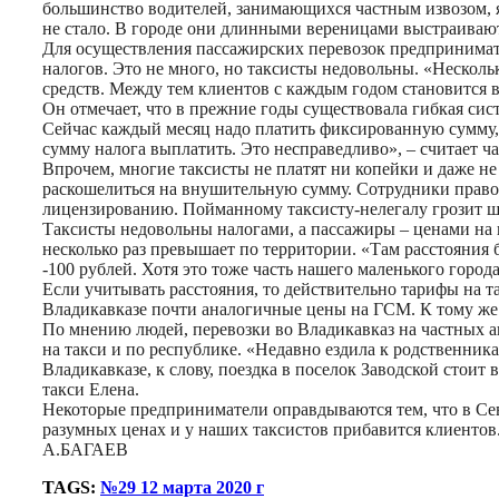
большинство водителей, занимающихся частным извозом, 
не стало. В городе они длинными вереницами выстраивают
Для осуществления пассажирских перевозок предпринимател
налогов. Это не много, но таксисты недовольны. «Нескольк
средств. Между тем клиентов с каждым годом становится в
Он отмечает, что в прежние годы существовала гибкая сист
Сейчас каждый месяц надо платить фиксированную сумму, н
сумму налога выплатить. Это несправедливо», – считает ч
Впрочем, многие таксисты не платят ни копейки и даже не
раскошелиться на внушительную сумму. Сотрудники право
лицензированию. Пойманному таксисту-нелегалу грозит штр
Таксисты недовольны налогами, а пассажиры – ценами на п
несколько раз превышает по территории. «Там расстояния 
-100 рублей. Хотя это тоже часть нашего маленького город
Если учитывать расстояния, то действительно тарифы на 
Владикавказе почти аналогичные цены на ГСМ. К тому же 
По мнению людей, перевозки во Владикавказ на частных а
на такси и по республике. «Недавно ездила к родственника
Владикавказе, к слову, поездка в поселок Заводской стоит
такси Елена.
Некоторые предприниматели оправдываются тем, что в Сев
разумных ценах и у наших таксистов прибавится клиентов
А.БАГАЕВ
TAGS:
№29 12 марта 2020 г