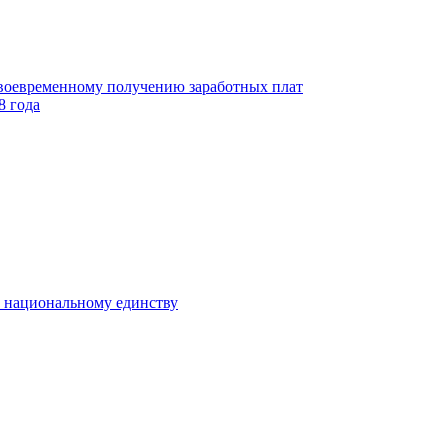
своевременному получению заработных плат
8 года
к национальному единству