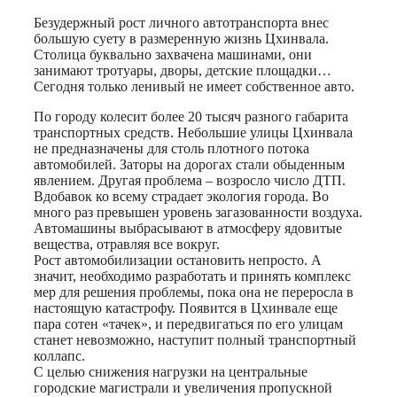
Безудержный рост личного автотранспорта внес
большую суету в размеренную жизнь Цхинвала.
Столица буквально захвачена машинами, они
занимают тротуары, дворы, детские площадки…
Сегодня только ленивый не имеет собственное авто.
По городу колесит более 20 тысяч разного габарита
транспортных средств. Небольшие улицы Цхинвала
не предназначены для столь плотного потока
автомобилей. Заторы на дорогах стали обыденным
явлением. Другая проблема – возросло число ДТП.
Вдобавок ко всему страдает экология города. Во
много раз превышен уровень загазованности воздуха.
Автомашины выбрасывают в атмосферу ядовитые
вещества, отравляя все вокруг.
Рост автомобилизации остановить непросто. А
значит, необходимо разработать и принять комплекс
мер для решения проблемы, пока она не переросла в
настоящую катастрофу. Появится в Цхинвале еще
пара сотен «тачек», и передвигаться по его улицам
станет невозможно, наступит полный транспортный
коллапс.
С целью снижения нагрузки на центральные
городские магистрали и увеличения пропускной