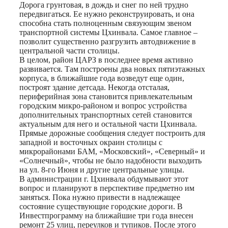
Дорога грунтовая, в дождь и снег по ней трудно
передвигаться. Ее нужно реконструировать, и она
способна стать полноценным связующим звеном
транспортной системы Цхинвала. Самое главное –
позволит существенно разгрузить автодвижение в
центральной части столицы.
В целом, район ЦАРЗ в последнее время активно
развивается. Там построены два новых пятиэтажных
корпуса, в ближайшие года возведут еще один,
построят здание детсада. Некогда отсталая,
периферийная зона становится привлекательным
городским микро-районом и вопрос устройства
дополнительных транспортных сетей становится
актуальным для него и остальной части Цхинвала.
Прямые дорожные сообщения следует построить для
западной и восточных окраин столицы с
микрорайонами БАМ, «Московский», «Северный» и
«Солнечный», чтобы не было надобности выходить
на ул. 8-го Июня и другие центральные улицы.
В администрации г. Цхинвала обдумывают этот
вопрос и планируют в перспективе предметно им
заняться. Пока нужно привести в надлежащее
состояние существующие городские дороги. В
Инвестпрограмму на ближайшие три года внесен
ремонт 25 улиц, переулков и тупиков. После этого