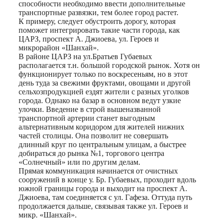
способности необходимо ввести дополнительные
транспортные развязки, тем более город растет.
К примеру, следует обустроить дорогу, которая
поможет интегрировать такие части города, как
ЦАРЗ, проспект А. Джиоева, ул. Героев и
микрорайон «Шанхай».
В районе ЦАРЗ на ул.Братьев Губаевых
располагается т.н. большой городской рынок. Хотя он
функционирует только по воскресеньям, но в этот
день туда за свежими фруктами, овощами и другой
сельхозпродукцией ездят жители с разных уголков
города. Однако на базар в основном ведут узкие
улочки. Введение в строй вышеназванной
транспортной артерии станет выгодным
альтернативным коридором для жителей нижних
частей столицы. Она позволит не совершать
длинный круг по центральным улицам, а быстрее
добираться до рынка №1, торгового центра
«Солнечный» или по другим делам.
Прямая коммуникация начинается от очистных
сооружений в конце у. Бр. Губаевых, проходит вдоль
южной границы города и выходит на проспект А.
Джиоева, там соединяется с ул. Гафеза. Оттуда путь
продолжается дальше, связывая также ул. Героев и
микр. «Шанхай».