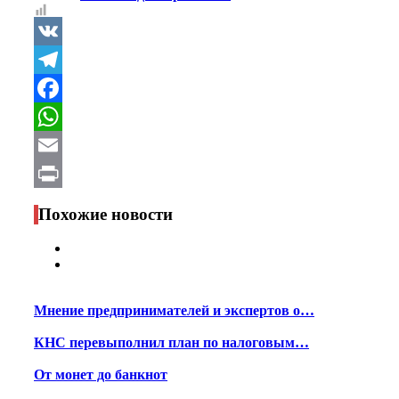
VK
Telegram
Facebook
WhatsApp
Email
Print
Похожие новости
Мнение предпринимателей и экспертов о…
КНС перевыполнил план по налоговым…
От монет до банкнот