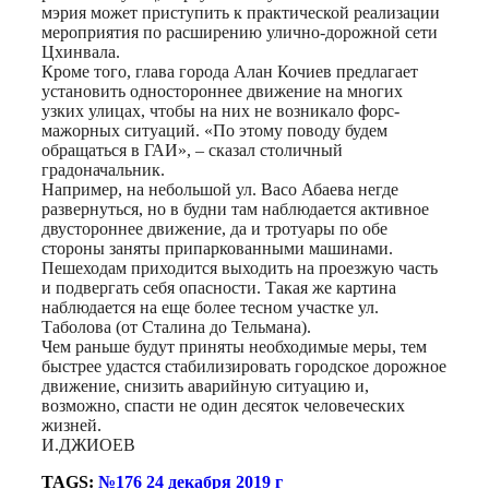
мэрия может приступить к практической реализации
мероприятия по расширению улично-дорожной сети
Цхинвала.
Кроме того, глава города Алан Кочиев предлагает
установить одностороннее движение на многих
узких улицах, чтобы на них не возникало форс-
мажорных ситуаций. «По этому поводу будем
обращаться в ГАИ», – сказал столичный
градоначальник.
Например, на небольшой ул. Васо Абаева негде
развернуться, но в будни там наблюдается активное
двустороннее движение, да и тротуары по обе
стороны заняты припаркованными машинами.
Пешеходам приходится выходить на проезжую часть
и подвергать себя опасности. Такая же картина
наблюдается на еще более тесном участке ул.
Таболова (от Сталина до Тельмана).
Чем раньше будут приняты необходимые меры, тем
быстрее удастся стабилизировать городское дорожное
движение, снизить аварийную ситуацию и,
возможно, спасти не один десяток человеческих
жизней.
И.ДЖИОЕВ
TAGS:
№176 24 декабря 2019 г