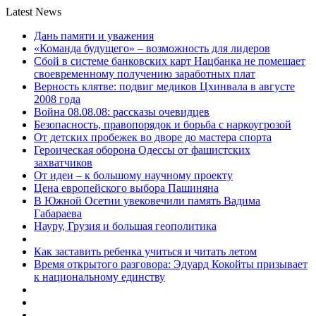
Latest News
Дань памяти и уважения
«Команда будущего» – возможность для лидеров
Сбой в системе банковских карт Нацбанка не помешает
своевременному получению заработных плат
Верность клятве: подвиг медиков Цхинвала в августе
2008 года
Война 08.08.08: рассказы очевидцев
Безопасность, правопорядок и борьба с наркоугрозой
От детских пробежек во дворе до мастера спорта
Героическая оборона Одессы от фашистских
захватчиков
От идеи – к большому научному проекту
Цена европейского выбора Пашиняна
В Южной Осетии увековечили память Вадима
Габараева
Науру, Грузия и большая геополитика
Как заставить ребенка учиться и читать летом
Время открытого разговора: Эдуард Кокойты призывает
к национальному единству