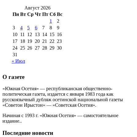
№99 4 августа
2017 г
(9)
№99 4 августа 2015 г
(6)
2016 г
(12)
№99 16
Август 2026
№99 8 июля 2014 г
(9)
Пн
Вт
Ср
Чт
Пт
Сб
Вс
№99+100 10
августа 2012 г
(11)
1
2
августа 2013 г
(12)
3
4
5
6
7
8
9
10
11
12
13
14
15
16
17
18
19
20
21
22
23
24
25
26
27
28
29
30
31
« Июл
О газете
«Южная Осетия» — республиканская общественно-
политическая газета, издается с января 1983 года как
русскоязычный дубляж осетинской национальной газеты
«Советон Ирыстон» — «Советская Осетия».
Начиная с 1993 г. «Южная Осетия» — самостоятельное
издание..
Последние новости