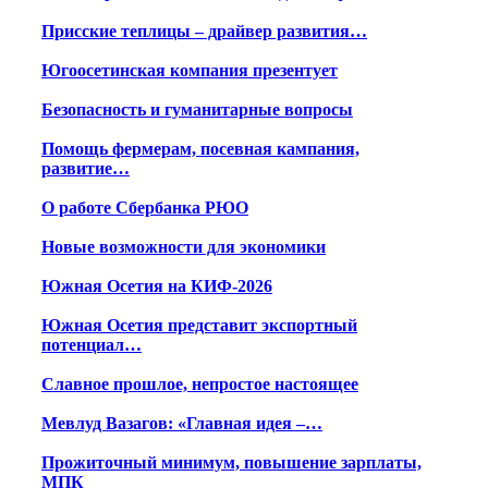
Присские теплицы – драйвер развития…
Югоосетинская компания презентует
Безопасность и гуманитарные вопросы
Помощь фермерам, посевная кампания,
развитие…
О работе Сбербанка РЮО
Новые возможности для экономики
Южная Осетия на КИФ-2026
Южная Осетия представит экспортный
потенциал…
Славное прошлое, непростое настоящее
Мевлуд Вазагов: «Главная идея –…
Прожиточный минимум, повышение зарплаты,
МПК