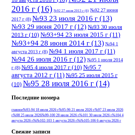
2016 г
(16)
№92 27 июня
№92 27 июля 2013 г
(6)
№93 23 июля 2016 г
(13)
2017 г
(8)
№93 29 июня 2017 г
(12)
№93 30 июля
№93+94 23 июля 2015 г
(11)
2013 г
(10)
№93+94 28 июня 2014 г
(13)
№94 1
№94 1 июля 2017 г
(11)
августа 2013 г
(8)
№94 26 июля 2016 г
(12)
№95 1 июля 2014
№95 7
№95 4 июля 2017 г
(10)
г
(8)
августа 2012 г
(11)
№95 25 июля 2015 г
№95 28 июля 2016 г
(14)
(10)
№95+96 3 августа 2013 г
(11)
№96 6
Последние номера
№96 9 августа 2012
июля 2017 г
(11)
г
(13)
№96+97 3
№96 28 июля 2015 г
(9)
главное
№93-94 18 июля 2026 г
№95-96 21 июля 2026 г
№97 23 июля 2026
г
№98 25 июля 2026
№99-100 28 июля 2026 г
№101 30 июля 2026 г
№104 4
№96+97 30 июля
июля 2014 г
(10)
августа 2026 г
№№102-103 1 августа 2026 г
№№105-106 6 августа 2026 г
2016 г
(13)
№97 8
№97 6 августа 2013 г
(6)
Свежие записи