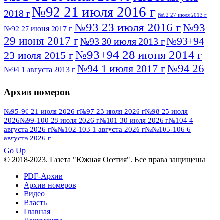
№92 21 июля 2016 г
2018 г
№92 27 июля 2013 г
№93 23 июля 2016 г
№93
№92 27 июня 2017 г
29 июня 2017 г
№93+94
№93 30 июля 2013 г
№93+94 28 июня 2014 г
23 июля 2015 г
№94 26
№94 1 июля 2017 г
№94 1 августа 2013 г
июля 2016 г
№95 4 июля 2017 г
№95 1 июля 2014 г
Архив номеров
№95 7 августа 2012 г
№95 25 июля 2015 г
№95 28 июля 2016 г
№95+96 3 августа
№95-96 21 июля 2026 г
№97 23 июля 2026 г
№98 25 июля
2026
№99-100 28 июля 2026 г
№101 30 июля 2026 г
№104 4
№96 9 августа
2013 г
№96 6 июля 2017 г
августа 2026 г
№№102-103 1 августа 2026 г
№№105-106 6
2012 г
№96+97 3 июля 2014 г
августа 2026 г
№96 28 июля 2015 г
ПОСМОТРЕТЬ ВСЕ
№96+97 30 июля 2016 г
№97
Go Up
№97 6 августа 2013 г
© 2018-2023. Газета "Южная Осетия". Все права защищены
№97 11 августа 2012 г
8 июля 2017 г
PDF-Архив
№97 30 июля 2015 г
№98 1 августа 2015 г
Архив номеров
Видео
№98 2 августа 2016 г
№98 5 июля 2014 г
№98 8
Власть
№98 14 августа 2012 г
августа 2013 г
Главная