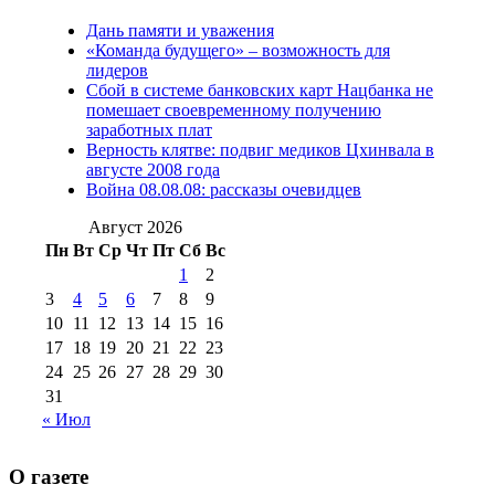
№97 11 августа
июля 2017 г
(13)
Дань памяти и уважения
2012 г
(15)
№97 30 июля 2015 г
«Команда будущего» – возможность для
(15)
лидеров
№98 1 августа 2015 г
(10)
№98 2
Сбой в системе банковских карт Нацбанка не
августа 2016 г
(10)
№98 5 июля 2014 г
(10)
помешает своевременному получению
№98 14
заработных плат
№98 8 августа 2013 г
(9)
Верность клятве: подвиг медиков Цхинвала в
августа 2012 г
(14)
августе 2008 года
№98+99 11 июля
Война 08.08.08: рассказы очевидцев
№99 4 августа
2017 г
(9)
№99 4 августа 2015 г
(6)
2016 г
(12)
№99 16
Август 2026
№99 8 июля 2014 г
(9)
Пн
Вт
Ср
Чт
Пт
Сб
Вс
№99+100 10
августа 2012 г
(11)
1
2
августа 2013 г
(12)
3
4
5
6
7
8
9
10
11
12
13
14
15
16
17
18
19
20
21
22
23
24
25
26
27
28
29
30
31
« Июл
О газете