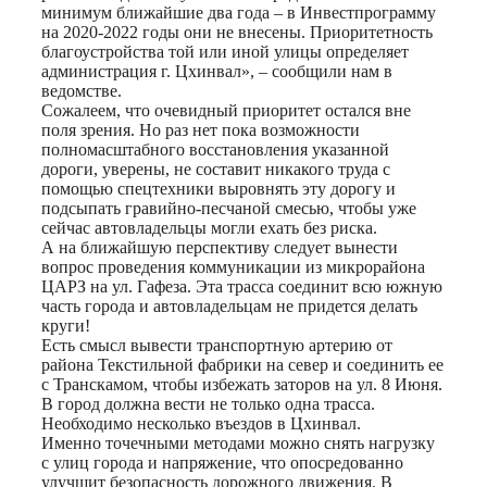
минимум ближайшие два года – в Инвестпрограмму
на 2020-2022 годы они не внесены. Приоритетность
благоустройства той или иной улицы определяет
администрация г. Цхинвал», – сообщили нам в
ведомстве.
Сожалеем, что очевидный приоритет остался вне
поля зрения. Но раз нет пока возможности
полномасштабного восстановления указанной
дороги, уверены, не составит никакого труда с
помощью спецтехники выровнять эту дорогу и
подсыпать гравийно-песчаной смесью, чтобы уже
сейчас автовладельцы могли ехать без риска.
А на ближайшую перспективу следует вынести
вопрос проведения коммуникации из микрорайона
ЦАРЗ на ул. Гафеза. Эта трасса соединит всю южную
часть города и автовладельцам не придется делать
круги!
Есть смысл вывести транспортную артерию от
района Текстильной фабрики на север и соединить ее
с Транскамом, чтобы избежать заторов на ул. 8 Июня.
В город должна вести не только одна трасса.
Необходимо несколько въездов в Цхинвал.
Именно точечными методами можно снять нагрузку
с улиц города и напряжение, что опосредованно
улучшит безопасность дорожного движения. В