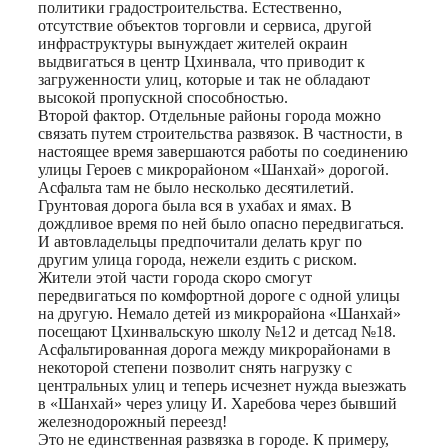
политики градостроительства. Естественно,
отсутствие объектов торговли и сервиса, другой
инфраструктуры вынуждает жителей окраин
выдвигаться в центр Цхинвала, что приводит к
загруженности улиц, которые и так не обладают
высокой пропускной способностью.
Второй фактор. Отдельные районы города можно
связать путем строительства развязок. В частности, в
настоящее время завершаются работы по соединению
улицы Героев с микрорайоном «Шанхай» дорогой.
Асфальта там не было несколько десятилетий.
Грунтовая дорога была вся в ухабах и ямах. В
дождливое время по ней было опасно передвигаться.
И автовладельцы предпочитали делать круг по
другим улица города, нежели ездить с риском.
Жители этой части города скоро смогут
передвигаться по комфортной дороге с одной улицы
на другую. Немало детей из микрорайона «Шанхай»
посещают Цхинвальскую школу №12 и детсад №18.
Асфальтированная дорога между микрорайонами в
некоторой степени позволит снять нагрузку с
центральных улиц и теперь исчезнет нужда выезжать
в «Шанхай» через улицу И. Харебова через бывший
железнодорожный переезд!
Это не единственная развязка в городе. К примеру,