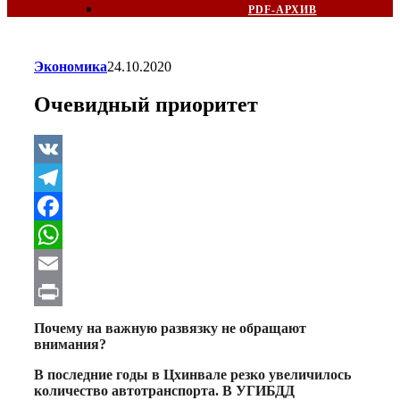
PDF-АРХИВ
Экономика
24.10.2020
Очевидный приоритет
VK
Telegram
Facebook
WhatsApp
Email
Print
Почему на важную развязку не обращают
внимания?
В последние годы в Цхинвале резко увеличилось
количество автотранспорта. В УГИБДД