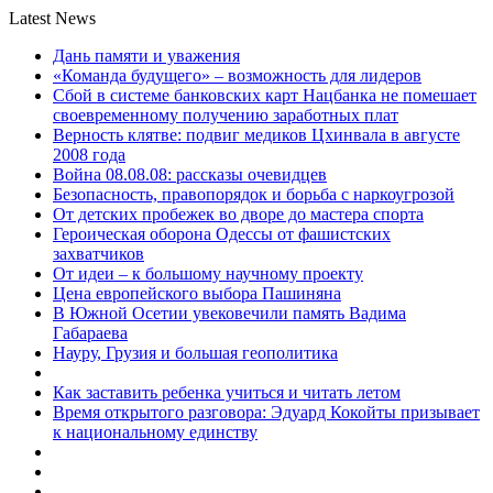
Latest News
Дань памяти и уважения
«Команда будущего» – возможность для лидеров
Сбой в системе банковских карт Нацбанка не помешает
своевременному получению заработных плат
Верность клятве: подвиг медиков Цхинвала в августе
2008 года
Война 08.08.08: рассказы очевидцев
Безопасность, правопорядок и борьба с наркоугрозой
От детских пробежек во дворе до мастера спорта
Героическая оборона Одессы от фашистских
захватчиков
От идеи – к большому научному проекту
Цена европейского выбора Пашиняна
В Южной Осетии увековечили память Вадима
Габараева
Науру, Грузия и большая геополитика
Как заставить ребенка учиться и читать летом
Время открытого разговора: Эдуард Кокойты призывает
к национальному единству