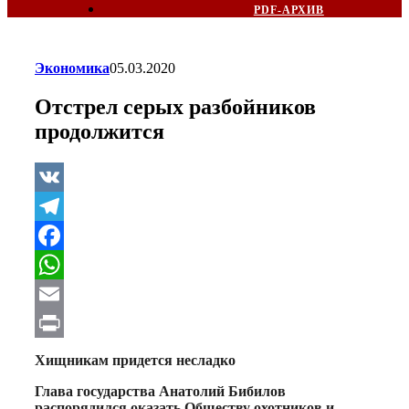
PDF-АРХИВ
Экономика
05.03.2020
Отстрел серых разбойников
продолжится
VK
Telegram
Facebook
WhatsApp
Email
Print
Хищникам придется несладко
Глава государства Анатолий Бибилов
распорядился оказать Обществу охотников и