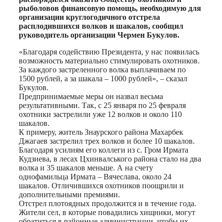
рыболовов финансовую помощь, необходимую для
организации круглогодичного отстрела
расплодившихся волков и шакалов, сообщил
руководитель организации Чермен Букулов.
«Благодаря содействию Президента, у нас появилась
возможность материально стимулировать охотников.
За каждого застреленного волка выплачиваем по
1500 рублей, а за шакала – 1000 рублей», – сказал
Букулов.
Предпринимаемые меры он назвал весьма
результативными. Так, с 25 января по 25 февраля
охотники застрелили уже 12 волков и около 110
шакалов.
К примеру, житель Знаурского района Махарбек
Джагаев застрелил трех волков и более 10 шакалов.
Благодаря усилиям его коллеги из с. Гром Ирмата
Кудзиева, в лесах Цхинвалського района стало на два
волка и 35 шакалов меньше. А на счету
однофамильца Ирмата – Вячеслава, около 24
шакалов. Отличившихся охотников поощрили и
дополнительными премиями.
Отстрел плотоядных продолжится и в течение года.
Жители сел, в которые повадились хищники, могут
обратиться в районные администрации, чтобы их