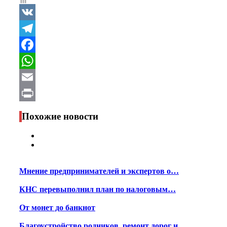
VK
Telegram
Facebook
WhatsApp
Email
Print
Похожие новости
Мнение предпринимателей и экспертов о…
КНС перевыполнил план по налоговым…
От монет до банкнот
Благоустройство родников, ремонт дорог и…