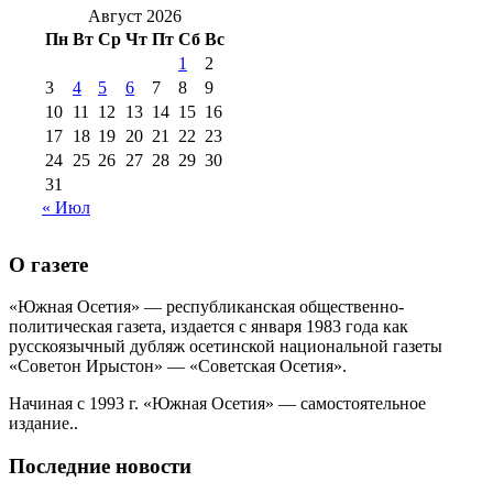
2016 г
(12)
№99 16
Август 2026
№99 8 июля 2014 г
(9)
Пн
Вт
Ср
Чт
Пт
Сб
Вс
№99+100 10
августа 2012 г
(11)
1
2
августа 2013 г
(12)
3
4
5
6
7
8
9
10
11
12
13
14
15
16
17
18
19
20
21
22
23
24
25
26
27
28
29
30
31
« Июл
О газете
«Южная Осетия» — республиканская общественно-
политическая газета, издается с января 1983 года как
русскоязычный дубляж осетинской национальной газеты
«Советон Ирыстон» — «Советская Осетия».
Начиная с 1993 г. «Южная Осетия» — самостоятельное
издание..
Последние новости