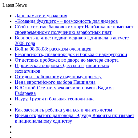
Latest News
Дань памяти и уважения
«Команда будущего» – возможность для лидеров
Сбой в системе банковских карт Нацбанка не помешает
своевременному получению заработных плат
Верность клятве: подвиг медиков Цхинвала в августе
2008 года
Война 08.08.08: рассказы очевидцев
Безопасность, правопорядок и борьба с наркоугрозой
От детских пробежек во дворе до мастера спорта
Героическая оборона Одессы от фашистских
захватчиков
От идеи – к большому научному проекту
Цена европейского выбора Пашиняна
В Южной Осетии увековечили память Вадима
Габараева
Науру, Грузия и большая геополитика
Как заставить ребенка учиться и читать летом
Время открытого разговора: Эдуард Кокойты призывает
к национальному единству