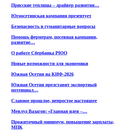
Присские теплицы – драйвер развития…
Югоосетинская компания презентует
Безопасность и гуманитарные вопросы
Помощь фермерам, посевная кампания,
развитие…
О работе Сбербанка РЮО
Новые возможности для экономики
Южная Осетия на КИФ-2026
Южная Осетия представит экспортный
потенциал…
Славное прошлое, непростое настоящее
Мевлуд Вазагов: «Главная идея –…
Прожиточный минимум, повышение зарплаты,
МПК