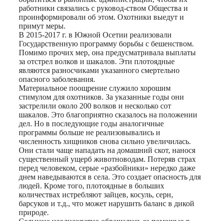
работники связались с руковод-ством Общества и
проинформировали об этом. Охотники выедут и
примут меры.
В 2015-2017 г. в Южной Осетии реализовали
Государст­венную программу борьбы с бешенством.
Помимо прочих мер, она предусматривала выплаты
за отстрел волков и шакалов. Эти плотоядные
являются разносчиками указанного смертельно
опасного заболевания.
Материальное поощрение служило хорошим
стимулом для охотников. За указанные годы они
застрелили около 200 волков и несколько сот
шакалов. Это благоприятно сказалось на положении
дел. Но в последующие годы аналогичные
программы больше не реализовывались и
численность хищников снова сильно увеличилась.
Они стали чаще нападать на домашний скот, нанося
существенный ущерб животноводам. Потеряв страх
перед человеком, серые «разбойники» нередко даже
днем наведываются в села. Это создает опасность для
людей. Кроме того, плотоядные в больших
количествах истребляют зайцев, косуль, серн,
барсуков и т.д., что может нарушить баланс в дикой
природе.