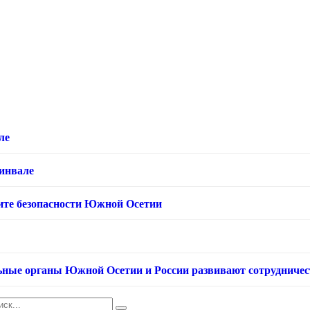
ле
хинвале
ащите безопасности Южной Осетии
ьные органы Южной Осетии и России развивают сотрудничес