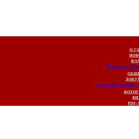
О Г
НОВ
ВЛ
Президент
Пра
ОБЩ
ДОКУ
Указы Президента
ФОТОГ
ВИ
PDF-