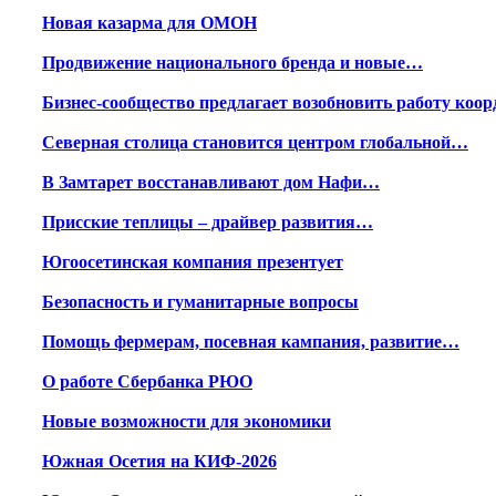
Новая казарма для ОМОН
Продвижение национального бренда и новые…
Бизнес-сообщество предлагает возобновить работу ко
Северная столица становится центром глобальной…
В Замтарет восстанавливают дом Нафи…
Присские теплицы – драйвер развития…
Югоосетинская компания презентует
Безопасность и гуманитарные вопросы
Помощь фермерам, посевная кампания, развитие…
О работе Сбербанка РЮО
Новые возможности для экономики
Южная Осетия на КИФ-2026