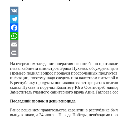
VK
Telegram
Facebook
WhatsApp
Email
Print
На очередном заседании оперативного штаба по противо
главы кабинета министров Эрика Пухаева, обсуждены да
Премьер поднял вопрос продажи просроченных продуктов п
инфекции, поэтому надо следить и за качеством питьевой 
В республику продукты поставляются четыре раза в недел
сказал Пухаев и поручил Комитету Юго-Осетпотреб-надзо
Заместитель главного санитарного врача Анна Гаглоева 
Последний звонок и день геноцида
Ранее решением правительства карантин в республике был 
выпускников, а 24 июня – Парада Победы, необходимо про