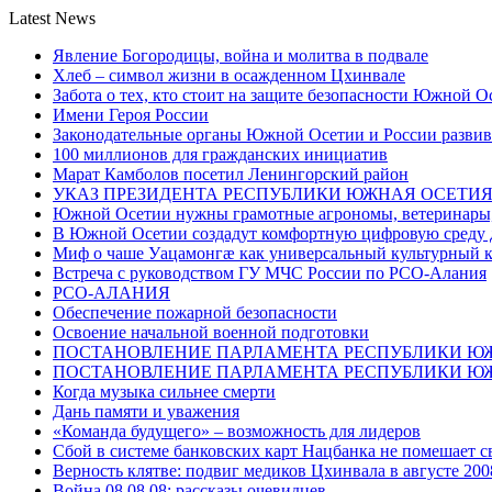
Latest News
Явление Богородицы, война и молитва в подвале
Хлеб – символ жизни в осажденном Цхинвале
Забота о тех, кто стоит на защите безопасности Южной О
Имени Героя России
Законодательные органы Южной Осетии и России развив
100 миллионов для гражданских инициатив
Марат Камболов посетил Ленингорский район
УКАЗ ПРЕЗИДЕНТА РЕСПУБЛИКИ ЮЖНАЯ ОСЕТИ
Южной Осетии нужны грамотные агрономы, ветеринары, 
В Южной Осетии создадут комфортную цифровую среду 
Миф о чаше Уацамонгæ как универсальный культурный 
Встреча с руководством ГУ МЧС России по РСО-Алания
РСО-АЛАНИЯ
Обеспечение пожарной безопасности
Освоение начальной военной подготовки
ПОСТАНОВЛЕНИЕ ПАРЛАМЕНТА РЕСПУБЛИКИ Ю
ПОСТАНОВЛЕНИЕ ПАРЛАМЕНТА РЕСПУБЛИКИ Ю
Когда музыка сильнее смерти
Дань памяти и уважения
«Команда будущего» – возможность для лидеров
Сбой в системе банковских карт Нацбанка не помешает 
Верность клятве: подвиг медиков Цхинвала в августе 200
Война 08.08.08: рассказы очевидцев