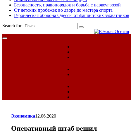
Безопасность, правопорядок и борьба с наркоугрозой
От детских пробежек во дворе до мастера спорта
Героическая оборона Одессы от фашистских захватчиков
Search for:
Экономика
12.06.2020
Оперативный штаб решил