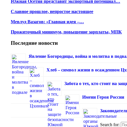
Южная Осетия представит экспортный потенциал…
Славное прошлое, непростое настоящее
Мевлуд Вазагов: «Главная идея –…
Прожиточный минимум, повышение зарплаты, МПК
Последние новости
Явление Богородицы, война и молитва в подва
Хлеб – символ жизни в осажденном Ц
Забота о тех, кто стоит на з
Имени Героя России
Законодател
Search for: