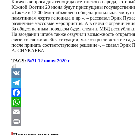
Касаясь вопроса дня геноцида осетинского народа, который
Южной Осетии 20 июня будут приспущены государственные 
«Также в 12.00 будет объявлена общенациональная минута
памятникам жертв геноцида и др.», – рассказал Эрик Пухае
различные массовые мероприятия. А в связи с ограничени
За общественным порядком будет следить МВД республики
На заседании штаба также озвучили возможность открытия
связи со сложившейся ситуации, уже открыли детские сады
после принять соответствующее решение», – сказал Эрик П
А. СИУКАЕВА
TAGS:
№71 12 июня 2020 г
VK
Telegram
Facebook
WhatsApp
Email
Print