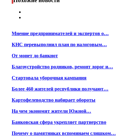
Похожие новости
Мнение предпринимателей и экспертов о…
КНС перевыполнил план по налоговым…
От монет до банкнот
Благоустройство родников, ремонт дорог и…
Стартовала уборочная кампания
Более 460 жителей республики получают…
Картофелеводство набирает обороты
На чем экономят жители Южной…
Банковская сфера укрепляет партнерство
Почему о памятниках вспоминаем слишком…