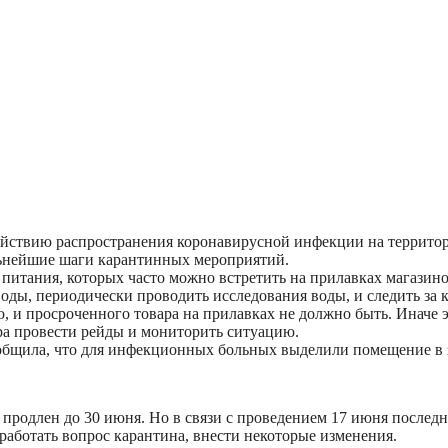
действию распространения коронавирусной инфекции на террит
льнейшие шаги карантинных мероприятий.
итания, которых часто можно встретить на прилавках магазинов
воды, периодически проводить исследования воды, и следить за к
ю, и просроченного товара на прилавках не должно быть. Иначе
ра провести рейды и мониторить ситуацию.
сообщила, что для инфекционных больных выделили помещение в
продлен до 30 июня. Но в связи с проведением 17 июня последн
работать вопрос карантина, внести некоторые изменения.