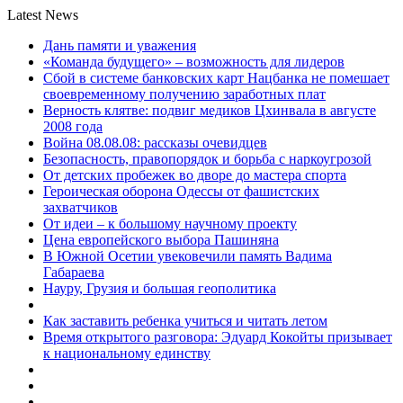
Latest News
Дань памяти и уважения
«Команда будущего» – возможность для лидеров
Сбой в системе банковских карт Нацбанка не помешает
своевременному получению заработных плат
Верность клятве: подвиг медиков Цхинвала в августе
2008 года
Война 08.08.08: рассказы очевидцев
Безопасность, правопорядок и борьба с наркоугрозой
От детских пробежек во дворе до мастера спорта
Героическая оборона Одессы от фашистских
захватчиков
От идеи – к большому научному проекту
Цена европейского выбора Пашиняна
В Южной Осетии увековечили память Вадима
Габараева
Науру, Грузия и большая геополитика
Как заставить ребенка учиться и читать летом
Время открытого разговора: Эдуард Кокойты призывает
к национальному единству