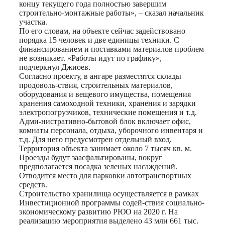
концу текущего года полностью завершим
строительно-монтажные работы», – сказал начальник
участка.
По его словам, на объекте сейчас задействовано
порядка 15 человек и две единицы техники. С
финансированием и поставками материалов проблем
не возникает. «Работы идут по графику», –
подчеркнул Джиоев.
Согласно проекту, в ангаре разместятся склады
продоволь-ствия, строительных материалов,
оборудования и вещевого имущества, помещения
хранения самоходной техники, хранения и зарядки
электропогрузчиков, технические помещения и т.д.
Адми-нистративно-бытовой блок включает офис,
комнаты персонала, отдыха, уборочного инвентаря и
т.д. Для него предусмотрен отдельный вход.
Территория объекта занимает около 7 тысяч кв. м.
Проезды будут заасфальтированы, вокруг
предполагается посадка зеленых насаждений.
Отводится место для парковки автотранспортных
средств.
Строительство хранилища осуществляется в рамках
Инвестиционной программы содей-ствия социально-
экономическому развитию РЮО на 2020 г. На
реализацию мероприятия выделено 43 млн 661 тыс.