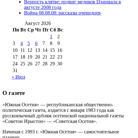
Верность клятве: подвиг медиков Цхинвала в
августа 2012 г
(14)
августе 2008 года
№98+99 11 июля
Война 08.08.08: рассказы очевидцев
№99 4 августа
2017 г
(9)
№99 4 августа 2015 г
(6)
2016 г
(12)
№99 16
Август 2026
№99 8 июля 2014 г
(9)
Пн
Вт
Ср
Чт
Пт
Сб
Вс
№99+100 10
августа 2012 г
(11)
1
2
августа 2013 г
(12)
3
4
5
6
7
8
9
10
11
12
13
14
15
16
17
18
19
20
21
22
23
24
25
26
27
28
29
30
31
« Июл
О газете
«Южная Осетия» — республиканская общественно-
политическая газета, издается с января 1983 года как
русскоязычный дубляж осетинской национальной газеты
«Советон Ирыстон» — «Советская Осетия».
Начиная с 1993 г. «Южная Осетия» — самостоятельное
издание..