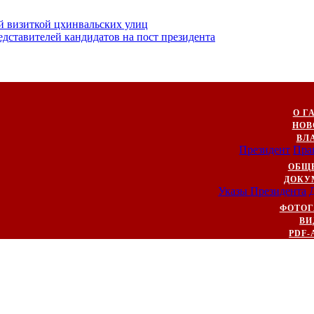
й визиткой цхинвальских улиц
ставителей кандидатов на пост президента
О Г
НОВ
ВЛ
Президент
Пра
ОБЩ
ДОКУ
Указы Президента
ФОТОГ
ВИ
PDF-