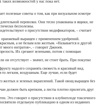
 таких возможностей у нас пока нет.
ет полезные советы о том, как при визуальном осмотре
 длительной перевозки. Они тесно упакованы в ящики, не
ктически бесполезны.
видетельствуют о присутствии модификаторов, – считает
а оранжевый выращен с применением удобрений.
 красным, а не белым или желтым. «Называется и другой
ит много нитратов», – говорит Джиоев.
озрелость. Их срезают зелеными, потом с помощью
 он отсутствует – значит, не стоит брать. При покупке
рукту надолго сохранять свежесть и красивый вид.
-то легким, воздушным. Еще лучше, если будет
ез желтых и зеленых вкраплений. Такой овощ выращен без
чан должен быть крепким, а листы плотно прилегать друг
ятен. Это говорит о присутствии в клубнеплоде токсичного
 посвятили отдельную публикацию в одном из недавних