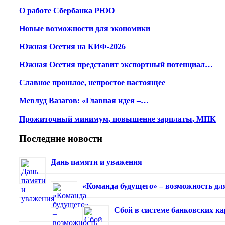
О работе Сбербанка РЮО
Новые возможности для экономики
Южная Осетия на КИФ-2026
Южная Осетия представит экспортный потенциал…
Славное прошлое, непростое настоящее
Мевлуд Вазагов: «Главная идея –…
Прожиточный минимум, повышение зарплаты, МПК
Последние новости
Дань памяти и уважения
«Команда будущего» – возможность дл
Сбой в системе банковских к