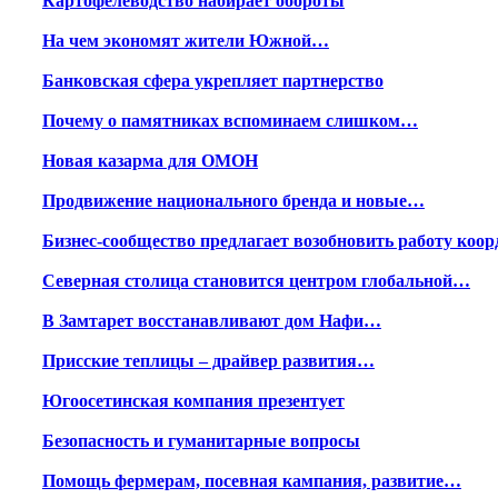
Картофелеводство набирает обороты
На чем экономят жители Южной…
Банковская сфера укрепляет партнерство
Почему о памятниках вспоминаем слишком…
Новая казарма для ОМОН
Продвижение национального бренда и новые…
Бизнес-сообщество предлагает возобновить работу ко
Северная столица становится центром глобальной…
В Замтарет восстанавливают дом Нафи…
Присские теплицы – драйвер развития…
Югоосетинская компания презентует
Безопасность и гуманитарные вопросы
Помощь фермерам, посевная кампания, развитие…