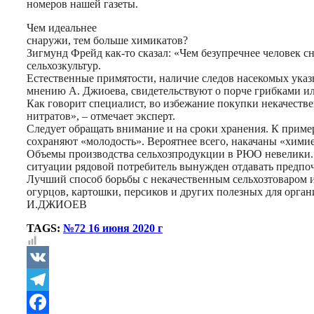
номеров нашей газеты.
Чем идеальнее
снаружи, тем больше химикатов?
Зигмунд Фрейд как-то сказал: «Чем безупречнее человек 
сельхозкультур.
Естественные примятости, наличие следов насекомых ука
мнению А. Джиоева, свидетельствуют о порче грибками и
Как говорит специалист, во избежание покупки некачест
нитратов», – отмечает эксперт.
Следует обращать внимание и на сроки хранения. К пример
сохраняют «молодость». Вероятнее всего, накачаны «хими
Объемы производства сельхозпродукции в РЮО невелики. З
ситуации рядовой потребитель вынужден отдавать предпо
Лучший способ борьбы с некачественным сельхозтоваром 
огурцов, картошки, персиков и других полезных для орган
И.ДЖИОЕВ
TAGS:
№72 16 июня 2020 г
VK
Telegram