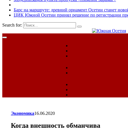
Барс на маршруте: древний орнамент Осетии станет ново
ЦИК Южной Осетии принял решение по регистрации пред
Search for:
Экономика
16.06.2020
Когда внешность обманчива