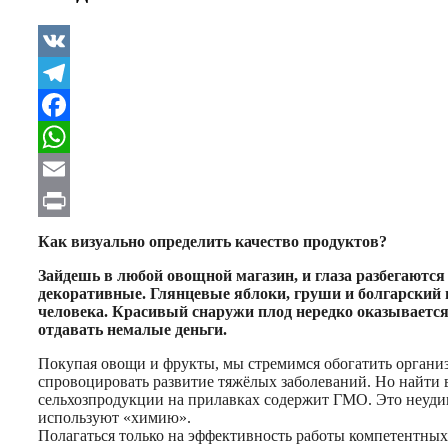
VK
Telegram
Facebook
WhatsApp
Email
Print
Как визуально определить качество продуктов?
Зайдешь в любой овощной магазин, и глаза разбегаются
декоративные. Глянцевые яблоки, груши и болгарский п
человека. Красивый снаружи плод нередко оказывается 
отдавать немалые деньги.
Покупая овощи и фрукты, мы стремимся обогатить органи
спровоцировать развитие тяжёлых заболеваний. Но найти в
сельхозпродукции на прилавках содержит ГМО. Это неудиви
используют «химию».
Полагаться только на эффективность работы компетентных 