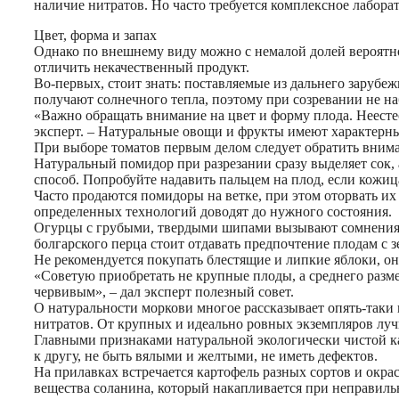
наличие нитратов. Но часто требуется комплексное лабора
Цвет, форма и запах
Однако по внешнему виду можно с немалой долей вероятно
отличить некачественный продукт.
Во-первых, стоит знать: поставляемые из дальнего зарубе
получают солнечного тепла, поэтому при созревании не н
«Важно обращать внимание на цвет и форму плода. Неесте
эксперт. – Натуральные овощи и фрукты имеют характерны
При выборе томатов первым делом следует обратить вним
Натуральный помидор при разрезании сразу выделяет сок, 
способ. Попробуйте надавить пальцем на плод, если кожица
Часто продаются помидоры на ветке, при этом оторвать их
определенных технологий доводят до нужного состояния.
Огурцы с грубыми, твердыми шипами вызывают сомнения. Ка
болгарского перца стоит отдавать предпочтение плодам с 
Не рекомендуется покупать блестящие и липкие яблоки, 
«Советую приобретать не крупные плоды, а среднего разм
червивым», – дал эксперт полезный совет.
О натуральности моркови многое рассказывает опять-таки
нитратов. От крупных и идеально ровных экземпляров лучше
Главными признаками натуральной экологически чистой ка
к другу, не быть вялыми и желтыми, не иметь дефектов.
На прилавках встречается картофель разных сортов и окра
вещества соланина, который накапливается при неправил