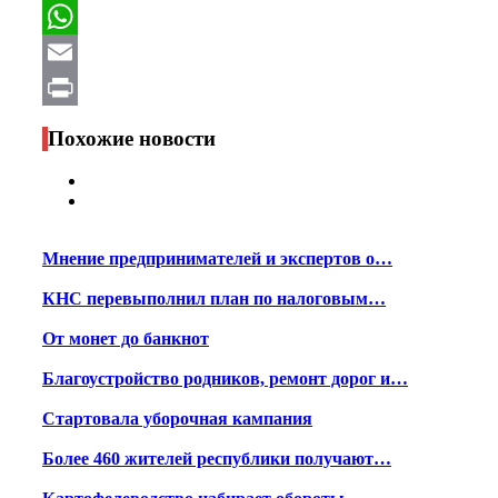
Facebook
WhatsApp
Email
Print
Похожие новости
Мнение предпринимателей и экспертов о…
КНС перевыполнил план по налоговым…
От монет до банкнот
Благоустройство родников, ремонт дорог и…
Стартовала уборочная кампания
Более 460 жителей республики получают…