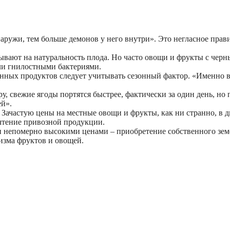
снаружи, тем больше демонов у него внутри». Это негласное пр
зывают на натуральность плода. Но часто овощи и фрукты с че
ли гнилостными бактериями.
венных продуктов следует учитывать сезонный фактор. «Именно
у, свежие ягоды портятся быстрее, фактически за один день, но
ей».
ачастую цены на местные овощи и фрукты, как ни странно, в дв
чтение привозной продукции.
и непомерно высокими ценами – приобретение собственного зем
изма фруктов и овощей.