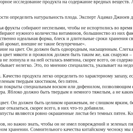
торное исследование продукта на содержание вредных веществ. А
сти определить натуральность плода. Эксперт Ацамаз Джиоев да
жья фрукты собирают неспелыми, чтобы не испортились во время
абирают нужного количества витаминов, большинство из них фа
ственно идеальная форма, блеск и длительные сроки хранения с
й аромат, внешне не такие безупречные».
ание на цвет. Он должен быть однородным, насыщенным. Слегк
а цвет мякоти и прожилок должен быть таким же, как снаружи –
 не лопнула и на ней осталась вмятина, скорее всего, он содерж
 бывает нелегко. Это, по мнению специалиста, указывает на нед
чество продукта легко определить по характерному запаху, если
зеленым твердым хвостиком, без пятен.
они покрыты специальным воском или дифенилом, позволяющим ф
ера. Яблоко должно быть твердым и немного тяжелым, а не каким
 цвет. Он должен быть целиком оранжевым, не слишком ярким, б
 отказаться, скорее всего, в них что-то добавили.
пусты являются ровно окрашенные листья без темных пятен. Ко
сов, но важно знать, чтобы он не имел повреждений и зеленых п
ьном хранении. Сомнительного качества китайскому чесноку мы