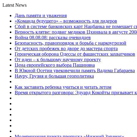
Latest News
Дань памяти и уважения
«Команда будущего» – возможность для лидеров
Сбой в системе банковских карт Нацбанка не помешает 
Верность клятве: подвиг медиков Цхинвала в августе 200
Война 08.08.08: рассказы очевидцев
Безопасность, правопорядок и борьба с наркоугрозой
От детских пробежек во дворе до мастера спорта
Героическая оборона Одессы от фашистских захватчиков
От идеи – к большому научному проекту
Цена европейского выбора Пашиняна
В Южной Осетии увековечили память Вадима Габараева
Науру, Грузия и большая геополитика
Как заставить ребенка учиться и читать летом
Время открытого разговора: Эдуард Кокойты призывает 
Модернизация пункта пропуска «Нижний Зарамаг»