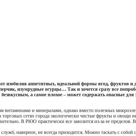
 от изобилия аппетитных, идеальной формы ягод, фруктов и 
ерчик, изумрудные огурцы… Так и хочется сразу все попробо
безвкусным, а самое плохое – может содержать опасные для 
зм витаминами и минералами, однако вместо полезных микроэле
 торговых сетях города экологически чистые фрукты и овощи нын
тельно. В РЮО практически все завозится из-за ее пределов. В
служб, наверное, не всегда приходится. Можно таскать с собой