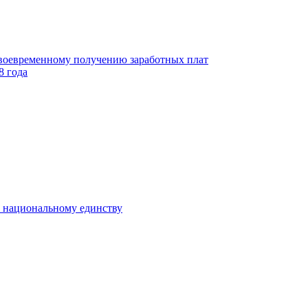
своевременному получению заработных плат
8 года
к национальному единству