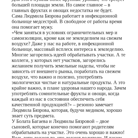
большей площади земли. Но самое главное – в
главных фруктах и овощах недостатка не будет.
Сама Людмила Бязрова работает в инфекционной
больнице медсестрой. В свободное от работы время
она помогает мужу.
«Чем заняться в условиях ограничительных мер и
самоизоляции, кроме как не земледелием на свежем
воздухе? Даже у нас на работе, в инфекционной
больнице, массовый всплеск интереса к земледелию.
Многие загорелись идеей обрабатывать участки. А те
коллеги, у которых нет участков, загорелись
желанием получить земельные наделы, чтобы не
зависеть от внешнего рынка, поработать на свежем
воздухе, что важно и полезно, употреблять
экологически чистые и натуральные продукты. А это
крайне важно, в плане здоровья нашего народа. Зачем
употреблять сомнительные фрукты и овощи, когда
каждый из нас в состоянии обеспечить себя
качественной продукцией?» – резонно замечает
Людмила Бязрова, которая, будучи медиком, хорошо
знает суть предмета.
У Болата Багаева и Людмилы Бязровой – двое
сыновей, которые конечно помогают родителям
обрабатывать на участке. Это очень хорошо и важно!
Ведь дети делают то, что делают родители. И таким