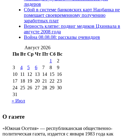
(15)
лидеров
№98 1 августа 2015 г
(10)
№98 2
Сбой в системе банковских карт Нацбанка не
августа 2016 г
(10)
№98 5 июля 2014 г
(10)
помешает своевременному получению
№98 14
заработных плат
№98 8 августа 2013 г
(9)
Верность клятве: подвиг медиков Цхинвала в
августа 2012 г
(14)
августе 2008 года
№98+99 11 июля
Война 08.08.08: рассказы очевидцев
№99 4 августа
2017 г
(9)
№99 4 августа 2015 г
(6)
2016 г
(12)
№99 16
Август 2026
№99 8 июля 2014 г
(9)
Пн
Вт
Ср
Чт
Пт
Сб
Вс
№99+100 10
августа 2012 г
(11)
1
2
августа 2013 г
(12)
3
4
5
6
7
8
9
10
11
12
13
14
15
16
17
18
19
20
21
22
23
24
25
26
27
28
29
30
31
« Июл
О газете
«Южная Осетия» — республиканская общественно-
политическая газета, издается с января 1983 года как