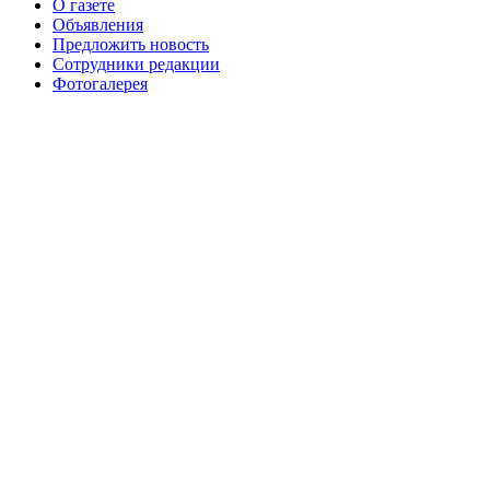
О газете
№99+100 10 августа 2013 г
августа 2012 г
Объявления
Предложить новость
Сотрудники редакции
Фотогалерея