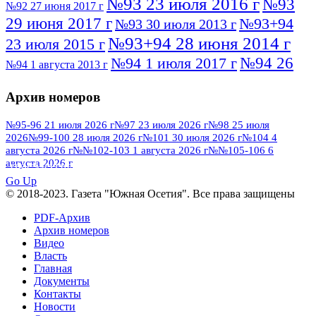
№93 23 июля 2016 г
№93
№92 27 июня 2017 г
29 июня 2017 г
№93+94
№93 30 июля 2013 г
№93+94 28 июня 2014 г
23 июля 2015 г
№94 26
№94 1 июля 2017 г
№94 1 августа 2013 г
июля 2016 г
№95 4 июля 2017 г
№95 1 июля 2014 г
Архив номеров
№95 7 августа 2012 г
№95 25 июля 2015 г
№95 28 июля 2016 г
№95+96 3 августа
№95-96 21 июля 2026 г
№97 23 июля 2026 г
№98 25 июля
2026
№99-100 28 июля 2026 г
№101 30 июля 2026 г
№104 4
№96 9 августа
2013 г
№96 6 июля 2017 г
августа 2026 г
№№102-103 1 августа 2026 г
№№105-106 6
2012 г
№96+97 3 июля 2014 г
августа 2026 г
№96 28 июля 2015 г
ПОСМОТРЕТЬ ВСЕ
№96+97 30 июля 2016 г
№97
Go Up
№97 6 августа 2013 г
© 2018-2023. Газета "Южная Осетия". Все права защищены
№97 11 августа 2012 г
8 июля 2017 г
PDF-Архив
№97 30 июля 2015 г
№98 1 августа 2015 г
Архив номеров
Видео
№98 2 августа 2016 г
№98 5 июля 2014 г
№98 8
Власть
№98 14 августа 2012 г
августа 2013 г
Главная
Документы
№99 4
№98+99 11 июля 2017 г
№99 4 августа 2015 г
Контакты
августа 2016 г
№99 16
№99 8 июля 2014 г
Новости