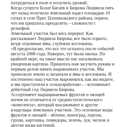
потрудиться в поле и получить урожай.
Когда супруги Болат Багаев и Бязрова Людмила пять
лет назад получили земельный надел площадью 10
сотых в селе Прис Цхинвальского района, первое,
что им пришлось преодолеть – сложности с
рельефом.
Земельный участок был весь перерыт. Как
рассказывает Людмила Бязрова, все было изрыто,
везде огромные ямы, глубокие котлованы.
«Я предполагаю, что все это осталось после событий
августа 2008 года. Наверно, тут были окопы. По
крайней мере, на такие мысли нас наталкивала
увиденная картина. Пришлось нам засучить рукава и
первым делом начать выравнивать участок. Мы
привозили землю и засыпали в ямы и котлованы. И
постепенно наш участок выровнялся, как вы видите,
и мы приступили к сельхозработам», – вспоминает
дебютный год Людмила Бязрова.
Ассортимент выращиваемых фруктов и овощей
ничем не отличается от среднестатистического
«комплекта», который высаживают и другие
владельцы земельных участков. Это основные виды
фруктов и овощей – яблони, виноград, персик,
груши, картошка, помидоры, зелень, лук, чеснок и
другие виды растений.