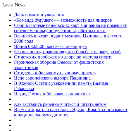
Latest News
Дань памяти и уважения
«Команда будущего» – возможность для лидеров
Сбой в системе банковских карт Нацбанка не помешает
своевременному получению заработных плат
Верность клятве: подвиг медиков Цхинвала в августе
2008 года
Война 08.08.08: рассказы очевидцев
Безопасность, правопорядок и борьба с наркоугрозой
От детских пробежек во дворе до мастера спорта
Героическая оборона Одессы от фашистских
захватчиков
От идеи – к большому научному проекту
Цена европейского выбора Пашиняна
В Южной Осетии увековечили память Вадима
Габараева
Науру, Грузия и большая геополитика
Как заставить ребенка учиться и читать летом
Время открытого разговора: Эдуард Кокойты призывает
к национальному единству