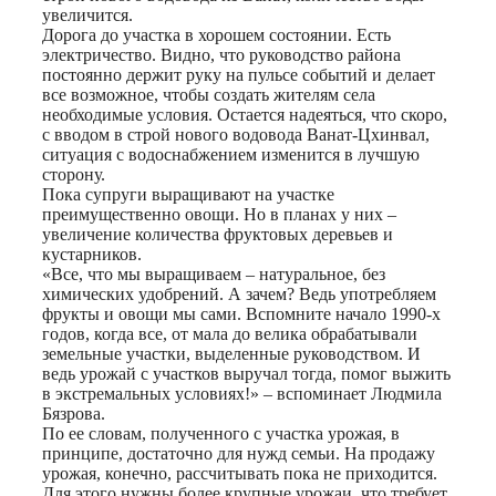
увеличится.
Дорога до участка в хорошем состоянии. Есть
электричество. Видно, что руководство района
постоянно держит руку на пульсе событий и делает
все возможное, чтобы создать жителям села
необходимые условия. Остается надеяться, что скоро,
с вводом в строй нового водовода Ванат-Цхинвал,
ситуация с водоснабжением изменится в лучшую
сторону.
Пока супруги выращивают на участке
преимущественно овощи. Но в планах у них –
увеличение количества фруктовых деревьев и
кустарников.
«Все, что мы выращиваем – натуральное, без
химических удобрений. А зачем? Ведь употребляем
фрукты и овощи мы сами. Вспомните начало 1990-х
годов, когда все, от мала до велика обрабатывали
земельные участки, выделенные руководством. И
ведь урожай с участков выручал тогда, помог выжить
в экстремальных условиях!» – вспоминает Людмила
Бязрова.
По ее словам, полученного с участка урожая, в
принципе, достаточно для нужд семьи. На продажу
урожая, конечно, рассчитывать пока не приходится.
Для этого нужны более крупные урожаи, что требует