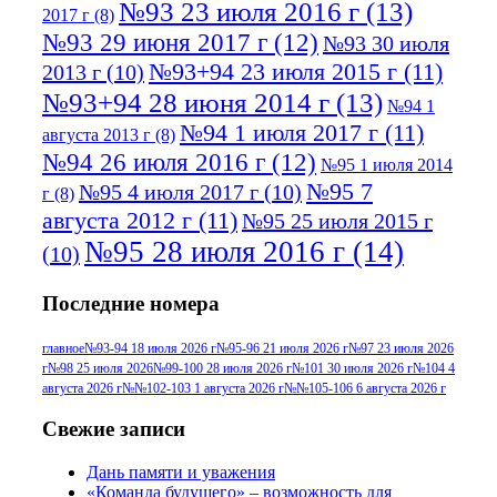
№93 23 июля 2016 г
(13)
2017 г
(8)
№93 29 июня 2017 г
(12)
№93 30 июля
№93+94 23 июля 2015 г
(11)
2013 г
(10)
№93+94 28 июня 2014 г
(13)
№94 1
№94 1 июля 2017 г
(11)
августа 2013 г
(8)
№94 26 июля 2016 г
(12)
№95 1 июля 2014
№95 7
№95 4 июля 2017 г
(10)
г
(8)
августа 2012 г
(11)
№95 25 июля 2015 г
№95 28 июля 2016 г
(14)
(10)
№95+96 3 августа 2013 г
(11)
№96 6
Последние номера
№96 9 августа 2012
июля 2017 г
(11)
г
(13)
№96+97 3
№96 28 июля 2015 г
(9)
главное
№93-94 18 июля 2026 г
№95-96 21 июля 2026 г
№97 23 июля 2026
г
№98 25 июля 2026
№99-100 28 июля 2026 г
№101 30 июля 2026 г
№104 4
№96+97 30 июля
июля 2014 г
(10)
августа 2026 г
№№102-103 1 августа 2026 г
№№105-106 6 августа 2026 г
2016 г
(13)
№97 8
№97 6 августа 2013 г
(6)
Свежие записи
№97 11 августа
июля 2017 г
(13)
Дань памяти и уважения
2012 г
(15)
№97 30 июля 2015 г
«Команда будущего» – возможность для