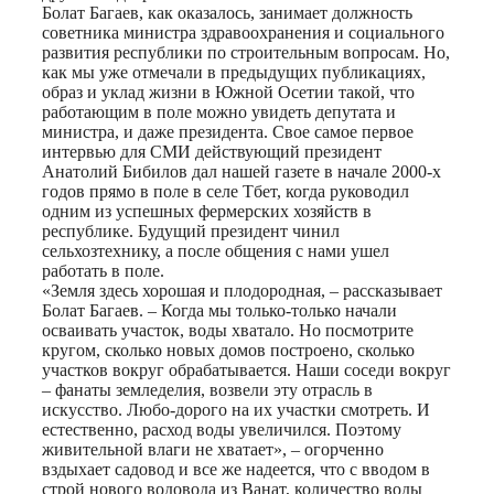
Болат Багаев, как оказалось, занимает должность
советника министра здравоохранения и социального
развития республики по строительным вопросам. Но,
как мы уже отмечали в предыдущих публикациях,
образ и уклад жизни в Южной Осетии такой, что
работающим в поле можно увидеть депутата и
министра, и даже президента. Свое самое первое
интервью для СМИ действующий президент
Анатолий Бибилов дал нашей газете в начале 2000-х
годов прямо в поле в селе Тбет, когда руководил
одним из успешных фермерских хозяйств в
республике. Будущий президент чинил
сельхозтехнику, а после общения с нами ушел
работать в поле.
«Земля здесь хорошая и плодородная, – рассказывает
Болат Багаев. – Когда мы только-только начали
осваивать участок, воды хватало. Но посмотрите
кругом, сколько новых домов построено, сколько
участков вокруг обрабатывается. Наши соседи вокруг
– фанаты земледелия, возвели эту отрасль в
искусство. Любо-дорого на их участки смотреть. И
естественно, расход воды увеличился. Поэтому
живительной влаги не хватает», – огорченно
вздыхает садовод и все же надеется, что с вводом в
строй нового водовода из Ванат, количество воды